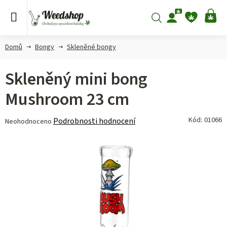
Přejít
na
Hledat
NÁ
obsah
KO
Domů
Bongy
Skleněné bongy
Skleněný mini bong
Mushroom 23 cm
Průměrné
Kód:
01066
Podrobnosti hodnocení
Neohodnoceno
hodnocení
produktu
je
0,0
z 5
hvězdiček.