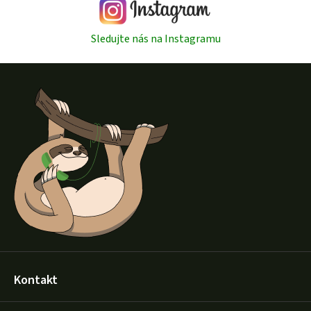
Sledujte nás na Instagramu
Z
á
p
a
t
í
Kontakt