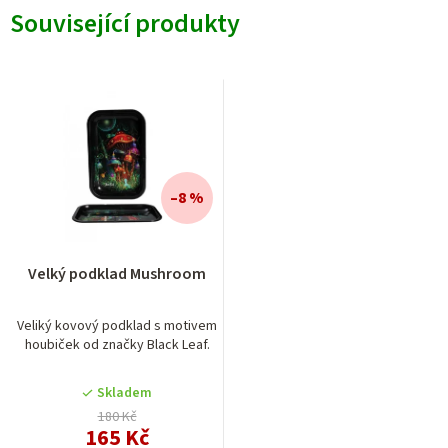
Související produkty
–8 %
Průměrné
Velký podklad Mushroom
hodnocení
produktu
je
Veliký kovový podklad s motivem
houbiček od značky Black Leaf.
5,0
z
5
Skladem
hvězdiček.
180 Kč
165 Kč