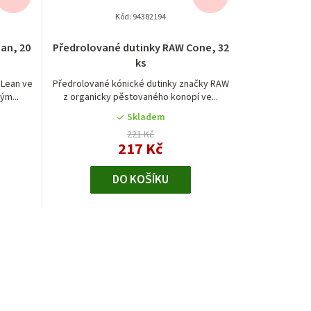
Kód:
94382194
an, 20
Předrolované dutinky RAW Cone, 32
ks
 Lean ve
Předrolované kónické dutinky značky RAW
ým...
z organicky pěstovaného konopí ve...
Skladem
221 Kč
217 Kč
DO KOŠÍKU