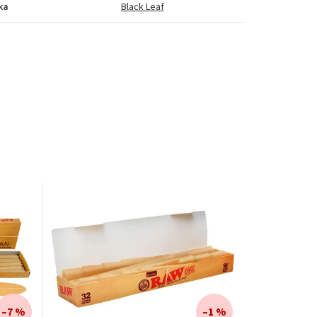
ka
Black Leaf
–7 %
–1 %