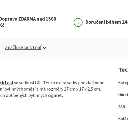
Doprava ZDARMA nad 1500
Doručení během 24
Kč
Značka
Black Leaf
Tec
ck Leaf
ve velikosti XL. Tento extra velký podklad nebo
Kate
ení bylinných směsí a má rozměry 27
cm x 17 x 2,5 cm.
Hmot
ich oblíbených bylinných cigaret.
EAN
Kuřá