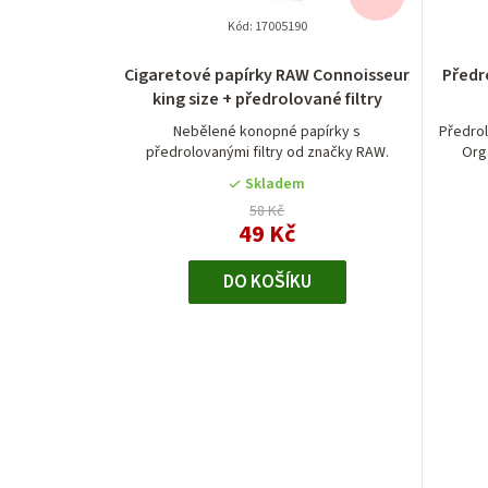
Kód:
17005190
Cigaretové papírky RAW Connoisseur
Předr
king size + předrolované filtry
Nebělené konopné papírky s
Předro
předrolovanými filtry od značky RAW.
Org
Skladem
58 Kč
49 Kč
DO KOŠÍKU