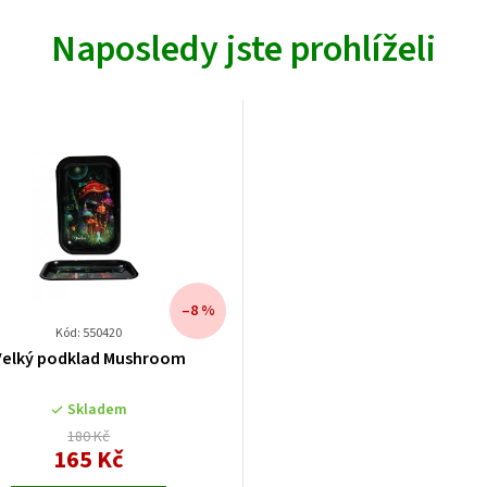
Naposledy jste prohlíželi
–8 %
Kód: 550420
Velký podklad Mushroom
Skladem
180 Kč
165 Kč
Měrná
cena: