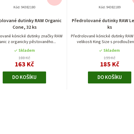
Kód:
94382180
Kód:
94382189
Průměrné
olované dutinky RAW Organic
Předrolované dutinky RAW Le
hodnocení
Cone, 32 ks
ks
produktu
je
lované kónické dutinky značky RAW
Předrolované kónické dutinky RAW
anic z organicky pěstovaného...
velikosti King Size s prodloužen
5,0
z
Skladem
Skladem
5
188 Kč
199 Kč
hvězdiček.
163 Kč
185 Kč
DO KOŠÍKU
DO KOŠÍKU