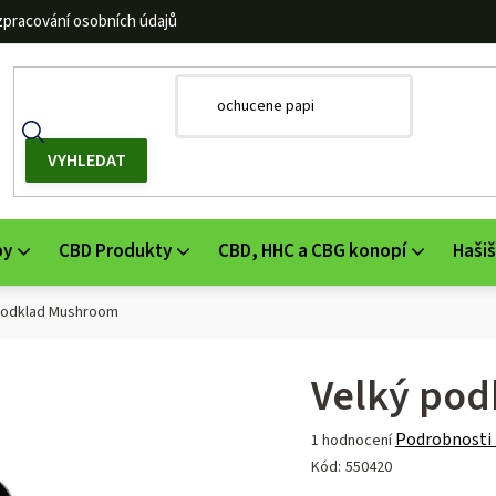
zpracování osobních údajů
by
CBD Produkty
CBD, HHC a CBG konopí
Hašiš
podklad Mushroom
Velký po
Průměrné
Podrobnosti
1 hodnocení
hodnocení
Kód:
550420
produktu