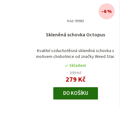
–6 %
Kód:
99983
Skleněná schovka Octopus
Kvalitní vzduchotěsná skleněná schovka s
motivem chobotnice od značky Weed Star.
Skladem
299 Kč
279 Kč
DO KOŠÍKU