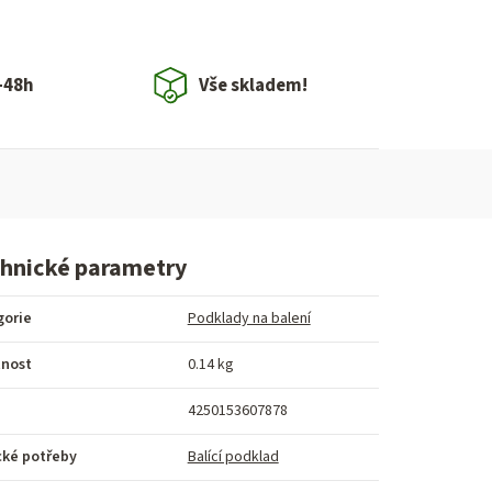
-48h
Vše skladem!
hnické parametry
gorie
Podklady na balení
nost
0.14 kg
4250153607878
cké potřeby
Balící podklad