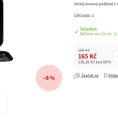
je
Veliký kovový podklad s
5,0
z 5
Celý popis
hvězdiček.
Skladem
11.
180 Kč
165 Kč
136,36 Kč bez DPH
Měrná cena:
Zeptat se
Hlída
–8 %