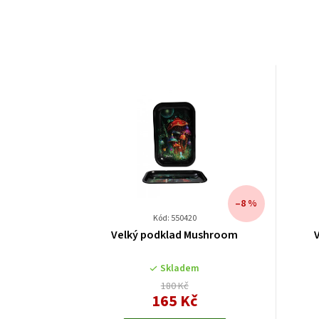
–8 %
Kód: 550420
Velký podklad Mushroom
Skladem
180 Kč
165 Kč
Měrná
cena: