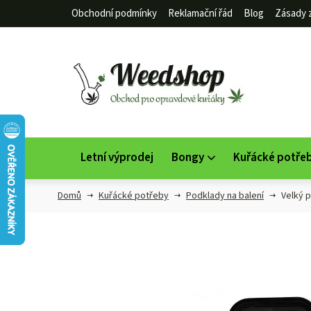
Přejít
Obchodní podmínky
Reklamační řád
Blog
Zásady 
na
obsah
Letní výprodej
Bongy
Kuřácké potře
Domů
Kuřácké potřeby
Podklady na balení
Velký 