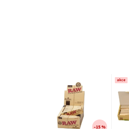
akce
–15 %