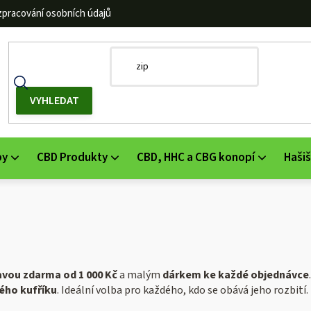
zpracování osobních údajů
by
CBD Produkty
CBD, HHC a CBG konopí
Hašiš
vou zdarma od 1 000 Kč
a malým
dárkem ke každé objednávce
.
ého kufříku
. Ideální volba pro každého, kdo se obává jeho rozbití.