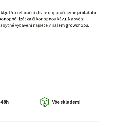
ukty
. Pro relaxační chvíle doporučujeme
přidat do
konopná lízátka
či
konopnou kávu
. Na své si
ezbytné vybavení najdete v našem
growshopu
.
-48h
Vše skladem!