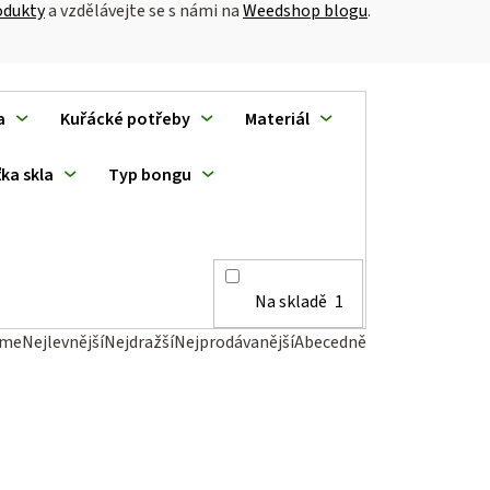
odukty
a vzdělávejte se s námi na
Weedshop blogu
.
a
Kuřácké potřeby
Materiál
ka skla
Typ bongu
Na skladě
1
eme
Nejlevnější
Nejdražší
Nejprodávanější
Abecedně