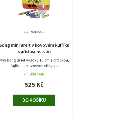
u
n
k
í
p
Kód:
991856-3
ů
r
Bong mini Breit v kovovém kufříku
s příslušenstvím
o
Mini bong Breit vysoký 15 cm s drtičkou,
d
fajfkou a kovovými sítky v...
Skladem
u
525 Kč
k
t
DO KOŠÍKU
ů
O