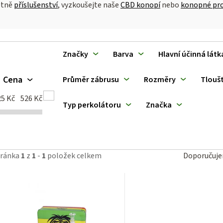
etně
příslušenství
, vyzkoušejte naše
CBD konopí
nebo
konopné pr
V
Značky
Barva
Hlavní účinná látk
ý
Cena
Průměr zábrusu
Rozměry
Tloušť
p
25
Kč
526
Kč
Typ perkolátoru
Značka
p
Ř
tránka
1
z
1
-
1
položek celkem
Doporučuj
a
o
z
d
e