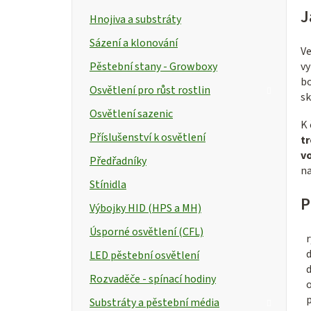
J
Hnojiva a substráty
Sázení a klonování
V
Pěstební stany - Growboxy
vy
bo
Osvětlení pro růst rostlin
s
Osvětlení sazenic
K 
Příslušenství k osvětlení
t
v
Předřadníky
na
Stínidla
P
Výbojky HID (HPS a MH)
Úsporné osvětlení (CFL)
r
d
LED pěstební osvětlení
Rozvaděče - spínací hodiny
Substráty a pěstební média