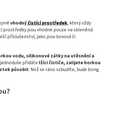
řejmě
vhodný
čistící prostředek
, který vždy
ící prostředky jsou vhodné pouze na skleněná
lší příslušenství, jako jsou kovová či
horkou vodu, silikonové zátky na utěsnění a
 jednoduše přidáte
lžíci čističe, zalijete horkou
ztok působit
. Než se ráno vzbudíte, bude bong
pu?