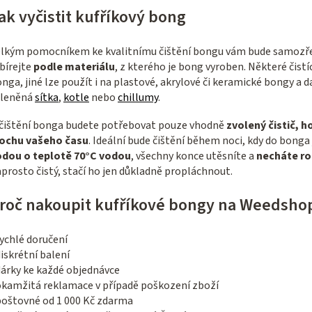
s
ak vyčistit kufříkový bong
u
elkým pomocníkem ke kvalitnímu čištění bongu vám bude samoz
bírejte
podle materiálu
, z kterého je bong vyroben. Některé čist
nga, jiné lze použít i na plastové, akrylové či keramické bongy a da
kleněná
sítka
,
kotle
nebo
chillumy
.
čištění bonga budete potřebovat pouze vhodně
zvolený čistič, 
rochu vašeho času
. Ideální bude čištění během noci, kdy do bonga
odou o teplotě 70°C vodou
, všechny konce utěsníte a
necháte ro
prosto čistý, stačí ho jen důkladně propláchnout.
roč nakoupit kufříkové bongy na Weedsho
ychlé doručení
iskrétní balení
dárky ke každé objednávce
okamžitá reklamace v případě poškození zboží
poštovné od 1 000 Kč zdarma