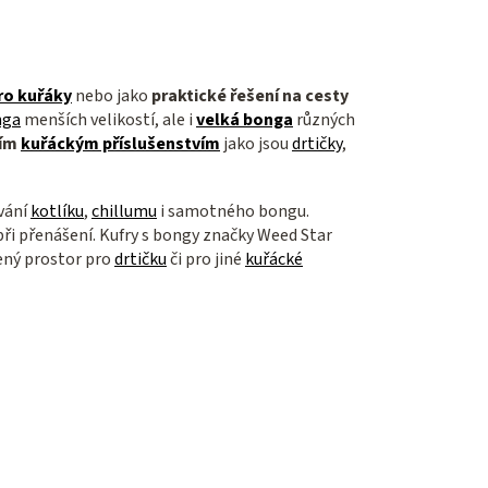
ro kuřáky
nebo jako
praktické řešení na
cesty
nga
menších velikostí, ale i
velká bonga
různých
ším
kuřáckým příslušenstvím
jako jsou
drtičky
,
vání
kotlíku
,
chillumu
i samotného
bongu.
při přenášení. Kufry s bongy značky Weed Star
ený prostor pro
drtičku
či pro jiné
kuřácké