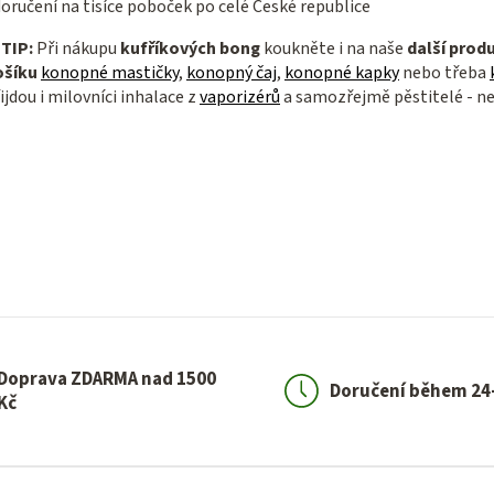
oručení na tisíce poboček po celé České republice

TIP:
Při nákupu
kufříkových bong
koukněte i na naše
další prod
ošíku
konopné mastičky
,
konopný čaj
,
konopné kapky
nebo třeba
ijdou i milovníci inhalace z
vaporizérů
a samozřejmě pěstitelé - n
Doprava ZDARMA nad 1500
Doručení během 24
Kč