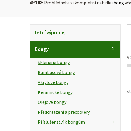
🌱
TIP:
Prohlédněte si kompletní nabídku
bong
vč
P
K
Přeskočit
Letní výprodej
kategorie
a
o
t
s
Bongy
e
5
g
t
i
Skleněné bongy
o
r
Bambusové bongy
s
r
Akrylové bongy
i
a
e
S
Keramické bongy
n
r
Olejové bongy
n
Předchlazení a precoolery
í
Příslušenství k bongům