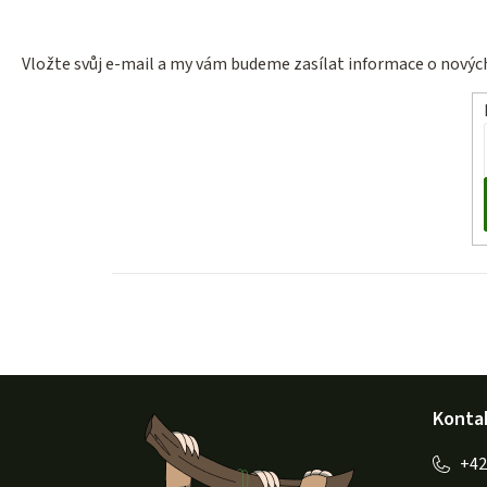
Vložte svůj e-mail a my vám budeme zasílat informace o nový
Z
Konta
á
p