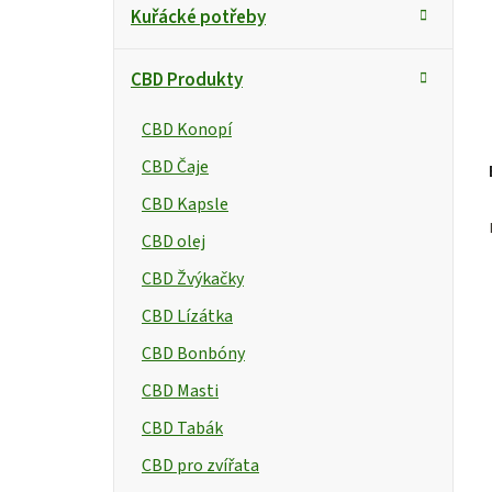
p
Kuřácké potřeby
a
CBD Produkty
n
t
CBD Konopí
e
CBD Čaje
l
CBD Kapsle
CBD olej
CBD Žvýkačky
CBD Lízátka
CBD Bonbóny
CBD Masti
CBD Tabák
CBD pro zvířata