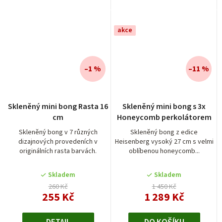
akce
–1 %
–11 %
Skleněný mini bong Rasta 16
Skleněný mini bong s 3x
cm
Honeycomb perkolátorem
Skleněný bong v 7 různých
Skleněný bong z edice
dizajnových provedeních v
Heisenberg vysoký 27 cm s velmi
originálních rasta barvách.
oblíbenou honeycomb...
Skladem
Skladem
260 Kč
1 450 Kč
255 Kč
1 289 Kč