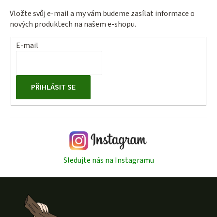
ý
Vložte svůj e-mail a my vám budeme zasílat informace o
p
nových produktech na našem e-shopu.
i
s
E-mail
u
PŘIHLÁSIT SE
Sledujte nás na Instagramu
Z
á
p