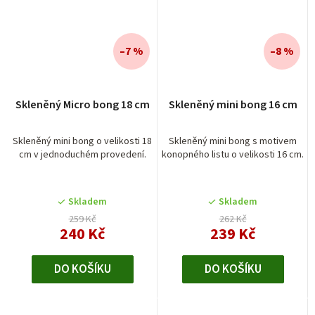
–7 %
–8 %
Skleněný Micro bong 18 cm
Skleněný mini bong 16 cm
Skleněný mini bong o velikosti 18
Skleněný mini bong s motivem
cm v jednoduchém provedení.
konopného listu o velikosti 16 cm.
Skladem
Skladem
259 Kč
262 Kč
240 Kč
239 Kč
DO KOŠÍKU
DO KOŠÍKU