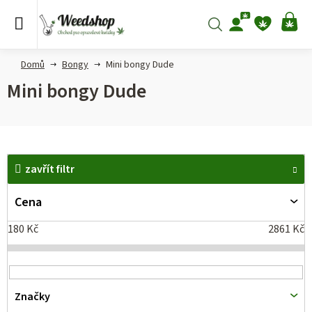
Přejít
na
Hledat
NÁ
obsah
KO
Domů
Bongy
Mini bongy Dude
Mini bongy Dude
V
zavřít filtr
ý
p
Cena
i
180
Kč
2861
Kč
s
p
r
Značky
o