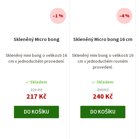
–1 %
–4 %
Průměrné
Skleněný Micro bong
Skleněný Micro bong 16 cm
hodnocení
produktu
je
Skleněný mini bong o velikosti 16
Skleněný mini bong o velikosti 16
cm v jednoduchém provedení.
cm v jednoduchém rovném
5,0
provedení.
z
5
Skladem
Skladem
hvězdiček.
221 Kč
250 Kč
217 Kč
240 Kč
DO KOŠÍKU
DO KOŠÍKU