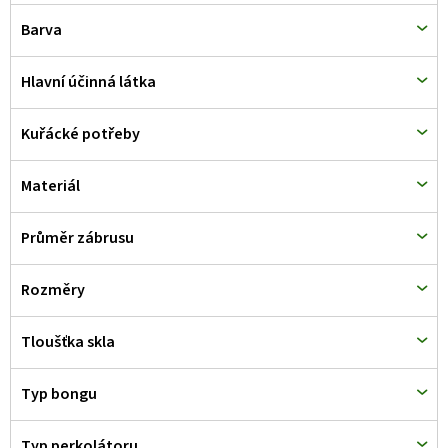
d
Barva
u
k
Hlavní účinná látka
t
Kuřácké potřeby
ů
Materiál
Průměr zábrusu
Rozměry
Tloušťka skla
Typ bongu
Typ perkolátoru