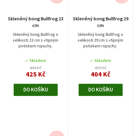
Průměrné
Skleněný bong Bullfrog 23
Skleněný bong Bullfrog 29
hodnocení
cm
cm
produktu
je
Skleněný bong Bullfrog o
Skleněný bong Bullfrog o
velikosti 23 cm s vtipným
velikosti 29 cm s vtipným
4,0
potiskem ropuchy.
potiskem ropuchy.
z
5
Skladem
Skladem
hvězdiček.
444 Kč
410 Kč
425 Kč
404 Kč
DO KOŠÍKU
DO KOŠÍKU