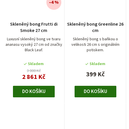
–4 %
Skleněný bong Frutti di
Skleněný bong Greenline 26
Smoke 27 cm
cm
Luxusní skleněný bong ve tvaru
Skleněný bong s baňkou o
ananasu vysoký 27 cm od značky
velikosti 26 cm s originálním
Black Leaf.
potiskem.
Skladem
Skladem
3 000 Kč
399 Kč
2 861 Kč
DO KOŠÍKU
DO KOŠÍKU