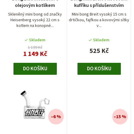
o
olejovým kotlíkem
kufříku s příslušenstvím
d
Skleněný mini bong od značky
Mini bong Breit vysoký 15 cm s
Heisenberg vysoký 22 cm s
drtičkou, fajfkou a kovovými sítky
u
kotlem na konopné...
v...
k
t
Skladem
Skladem
1 199 Kč
525 Kč
ů
1 149 Kč
DO KOŠÍKU
DO KOŠÍKU
–6 %
–15 %