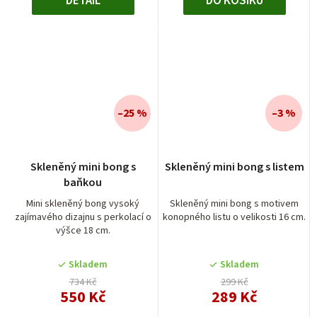
DETAIL
DO KOŠÍKU
–25 %
–3 %
Skleněný mini bong s
Skleněný mini bong s listem
baňkou
Mini skleněný bong vysoký
Skleněný mini bong s motivem
zajímavého dizajnu s perkolací o
konopného listu o velikosti 16 cm.
výšce 18 cm.
Skladem
Skladem
734 Kč
299 Kč
550 Kč
289 Kč