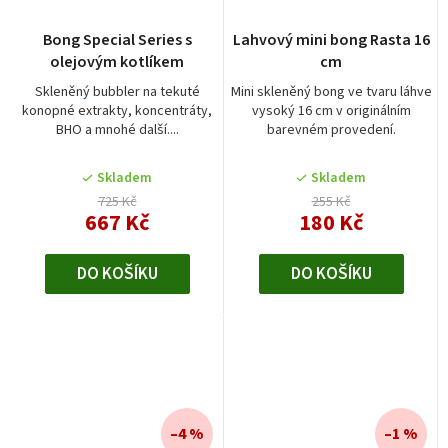
Bong Special Series s
Lahvový mini bong Rasta 16
olejovým kotlíkem
cm
Skleněný bubbler na tekuté
Mini skleněný bong ve tvaru láhve
konopné extrakty, koncentráty,
vysoký 16 cm v originálním
BHO a mnohé další....
barevném provedení.
Skladem
Skladem
725 Kč
255 Kč
667 Kč
180 Kč
DO KOŠÍKU
DO KOŠÍKU
–4 %
–1 %