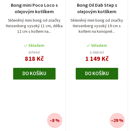
Bong mini Poco Loco s
Bong Oil Dab Step s
olejovým kotlíkem
olejovým kotlíkem
Skleněný mini bong od značky
Skleněný mini bong od značky
Heisenberg vysoký 11 cm, délka
Heisenberg vysoký 19 cm s
12 cm s kotlem na...
kotlem na konopné...
Skladem
Skladem
879 Kč
1 365 Kč
818 Kč
1 149 Kč
DO KOŠÍKU
DO KOŠÍKU
–8 %
–29 %