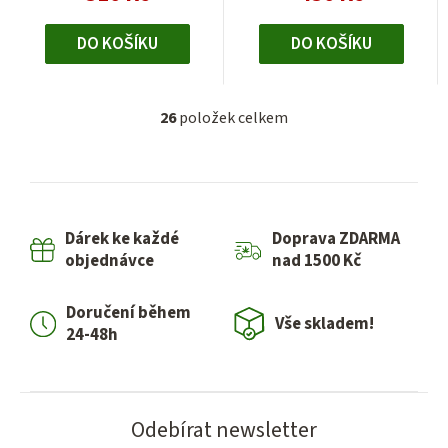
DO KOŠÍKU
DO KOŠÍKU
26
položek celkem
O
v
l
á
d
Dárek ke každé
Doprava ZDARMA
a
objednávce
nad 1500 Kč
c
í
Doručení během
p
Vše skladem!
24-48h
r
v
k
y
Odebírat newsletter
v