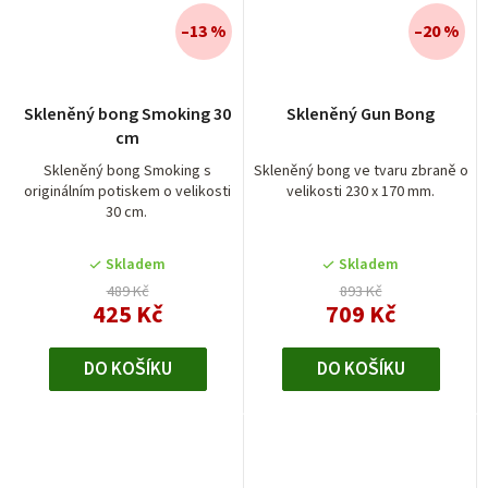
–13 %
–20 %
Průměrné
Skleněný bong Smoking 30
Skleněný Gun Bong
hodnocení
cm
produktu
je
Skleněný bong Smoking s
Skleněný bong ve tvaru zbraně o
originálním potiskem o velikosti
velikosti 230 x 170 mm.
5,0
30 cm.
z
5
Skladem
Skladem
hvězdiček.
489 Kč
893 Kč
425 Kč
709 Kč
DO KOŠÍKU
DO KOŠÍKU