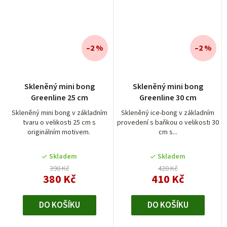
–2 %
–2 %
Skleněný mini bong
Skleněný mini bong
Greenline 25 cm
Greenline 30 cm
Skleněný mini bong v základním
Skleněný ice-bong v základním
tvaru o velikosti 25 cm s
provedení s baňkou o velikosti 30
originálním motivem.
cm s...
Skladem
Skladem
390 Kč
420 Kč
380 Kč
410 Kč
DO KOŠÍKU
DO KOŠÍKU