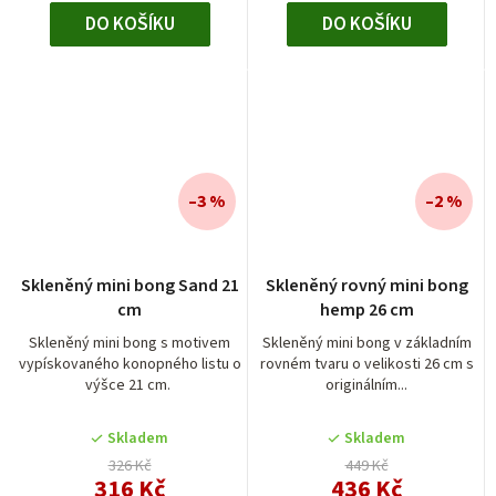
DO KOŠÍKU
DO KOŠÍKU
–3 %
–2 %
Průměrné
Skleněný mini bong Sand 21
Skleněný rovný mini bong
hodnocení
cm
hemp 26 cm
produktu
je
Skleněný mini bong s motivem
Skleněný mini bong v základním
vypískovaného konopného listu o
rovném tvaru o velikosti 26 cm s
5,0
výšce 21 cm.
originálním...
z
5
Skladem
Skladem
hvězdiček.
326 Kč
449 Kč
316 Kč
436 Kč