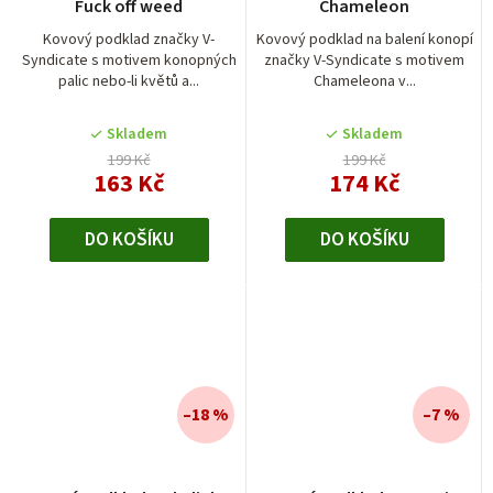
Fuck off weed
Chameleon
Kovový podklad značky V-
Kovový podklad na balení konopí
Syndicate s motivem konopných
značky V-Syndicate s motivem
palic nebo-li květů a...
Chameleona v...
Skladem
Skladem
199 Kč
199 Kč
163 Kč
174 Kč
DO KOŠÍKU
DO KOŠÍKU
–18 %
–7 %