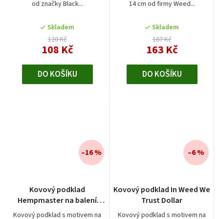
od značky Black...
14 cm od firmy Weed...
Skladem
Skladem
120 Kč
167 Kč
108 Kč
163 Kč
DO KOŠÍKU
DO KOŠÍKU
–16 %
–6 %
Kovový podklad
Kovový podklad In Weed We
Hempmaster na balení
Trust Dollar
bylinných směsí
Kovový podklad s motivem na
Kovový podklad s motivem na