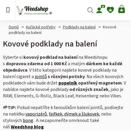
Přejít
na
Hledat
NÁ
obsah
KO
Domů
Kuřácké potřeby
Podklady na balení
Kovové
podklady na balení
Kovové podklady na balení
Vyberte si
kovový podklad na balení
na Weedshopu
s
dopravou zdarma od 1 000 Kč
a malým
dárkem ke každé
objednávce
. V této kategorii najdete kovové p
odklady na
balení cigaret a
jointů
s různými potisky
.
Na všech kovových
podkladech vám bude držet
popelník
opatřený magnetem
. V
nabídce najdete kovové podklady
od různých značek
, jako je
RAW, Elements, G-Rollz, Black Leaf, Heisenberg nebo Vibes.
🌱
TIP:
Pokud nepatříte k fanouškům balení jointů, podívejte
na nabídku
vaporizérů
,
fajfkek, dýmek a šlukovek
, nebo
stylových
bong
. A nezapomeňte omrknout také
náš
Weedshop blog
.