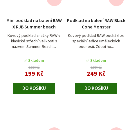
Mini podklad na balení RAW
Podklad na balení RAW Black
X RJB Summer beach
Cone Monster
Kovový podklad značky RAW v
Kovový podklad RAW pochází ze
klasické střední velikosti s
speciální edice uměleckých
názvem Summer Beach....
podnosů. Zdobí ho...
Skladem
Skladem
260 Kč
299 Kč
199 Kč
249 Kč
DO KOŠÍKU
DO KOŠÍKU