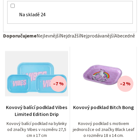
Na skladě
24
Ř
Doporučujeme
Nejlevnější
Nejdražší
Nejprodávanější
Abecedně
a
z
e
n
í
–7 %
–2 %
p
r
Kovový balící podklad Vibes
Kovový podklad Bitch Bong
o
Limited Edition Drip
d
Kovový balící podklad na bylinky
Kovový podklad s motivem
od značky Vibes v rozměru 27,5
jednorožce od značky Black Leaf
u
cm x 17 cm
o rozměru 18 x 14 cm.