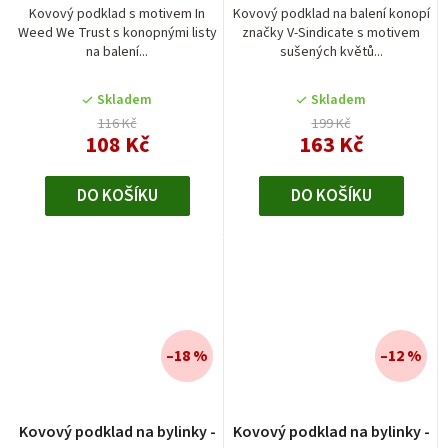
směsí
je
Kovový podklad s motivem In
Kovový podklad na balení konopí
Weed We Trust s konopnými listy
značky V-Sindicate s motivem
5,0
na balení...
sušených květů...
z
5
Skladem
Skladem
hvězdiček.
116 Kč
199 Kč
108 Kč
163 Kč
DO KOŠÍKU
DO KOŠÍKU
–18 %
–12 %
Kovový podklad na bylinky -
Kovový podklad na bylinky -