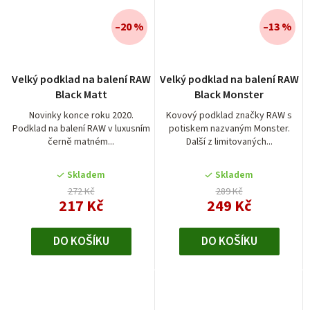
–20 %
–13 %
Velký podklad na balení RAW
Velký podklad na balení RAW
Black Matt
Black Monster
Novinky konce roku 2020.
Kovový podklad značky RAW s
Podklad na balení RAW v luxusním
potiskem nazvaným Monster.
černě matném...
Další z limitovaných...
Skladem
Skladem
272 Kč
289 Kč
217 Kč
249 Kč
DO KOŠÍKU
DO KOŠÍKU