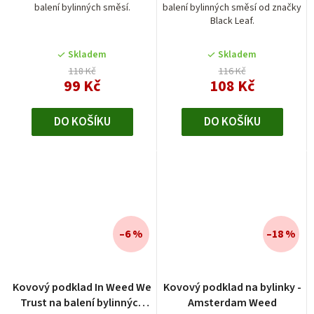
balení bylinných směsí.
balení bylinných směsí od značky
Black Leaf.
Skladem
Skladem
118 Kč
116 Kč
99 Kč
108 Kč
DO KOŠÍKU
DO KOŠÍKU
–6 %
–18 %
Průměrné
Kovový podklad In Weed We
Kovový podklad na bylinky -
hodnocení
Trust na balení bylinných
Amsterdam Weed
produktu