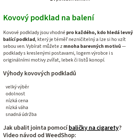
O
v
Kovový podklad na balení
l
á
d
Kovové podklady jsou vhodné
pro každého, kdo hledá levný
a
balící podklad
, který je téměř nezničitelný a lze si ho vzít
c
sebou ven. Vybírat můžete z
mnoha barevných motivů
—
podklady s kreslenými postavami, logem výrobce i s
í
originálními motivy zvířat, lebek či listů konopí.
p
r
Výhody kovových podkladů
v
k
velký výběr
y
odolnost
v
nízká cena
ý
nízká váha
p
snadná údržba
i
Jak ubalit jointa pomocí
baličky na cigarety
?
s
Video návod od WeedShop:
u