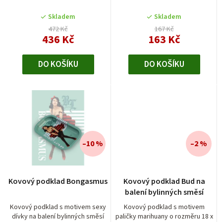
k
t
Skladem
Skladem
472 Kč
167 Kč
ů
436 Kč
163 Kč
DO KOŠÍKU
DO KOŠÍKU
–10 %
–2 %
Kovový podklad Bongasmus
Kovový podklad Bud na
balení bylinných směsí
Kovový podklad s motivem sexy
Kovový podklad s motivem
dívky na balení bylinných směsí
paličky marihuany o rozměru 18 x