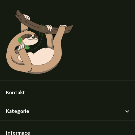
Z
á
p
a
t
í
Kontakt
Kategorie
Informace