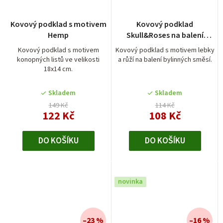
Průměrné
Kovový podklad s motivem
Kovový podklad
hodnocení
Hemp
Skull&Roses na balení
produktu
bylinných směsí
je
Kovový podklad s motivem
Kovový podklad s motivem lebky
konopných listů ve velikosti
a růží na balení bylinných směsí.
5,0
18x14 cm.
z
5
Skladem
Skladem
hvězdiček.
149 Kč
114 Kč
122 Kč
108 Kč
DO KOŠÍKU
DO KOŠÍKU
novinka
–23 %
–16 %