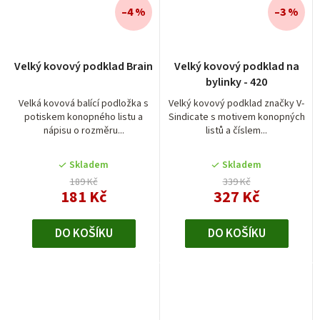
–4 %
–3 %
Velký kovový podklad Brain
Velký kovový podklad na
bylinky - 420
Velká kovová balící podložka s
Velký kovový podklad značky V-
potiskem konopného listu a
Sindicate s motivem konopných
nápisu o rozměru...
listů a číslem...
Skladem
Skladem
189 Kč
339 Kč
181 Kč
327 Kč
DO KOŠÍKU
DO KOŠÍKU