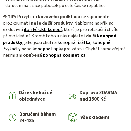
doručení na tisíce poboček po celé České republice
🌱
TIP:
Při výběru
kovového podkladu
nezapomeňte
prozkoumat i
naše další produkty
. Nabízíme například
exkluzivní
italské CBD konopí
, které je pro relaxační chvíle
přímo ideální. Kromě toho u nás najdete i
další
konopné
produkty
, jako jsou chutná
konopná lízátka
,
konopné
žvýkačky
nebo
konopné kapky
pro zdraví. Chybět samozřejmě
nesmí ani
oblíbená
konopná kosmetika
.
Dárek ke každé
Doprava ZDARMA
objednávce
nad 1500 Kč
Doručení během
Vše skladem!
24-48h