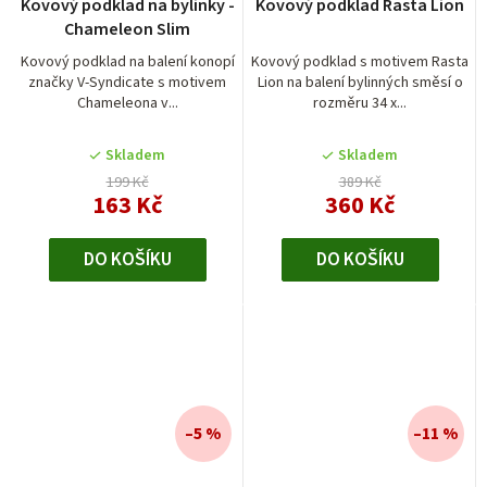
Kovový podklad na bylinky -
Kovový podklad Rasta Lion
Chameleon Slim
Kovový podklad na balení konopí
Kovový podklad s motivem Rasta
značky V-Syndicate s motivem
Lion na balení bylinných směsí o
Chameleona v...
rozměru 34 x...
Skladem
Skladem
199 Kč
389 Kč
163 Kč
360 Kč
DO KOŠÍKU
DO KOŠÍKU
–5 %
–11 %