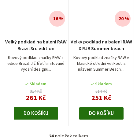
–16 %
–20 %
Velký podklad na balení RAW
Velký podklad na balení RAW
Brazil 3rd edition
X RJB Summer beach
Kovový podklad značky RAW z
Kovový podklad značky RAW v
edice Brazil. Již třetí limitované
klasické střední velikosti s
vydání designu...
názvem Summer Beach....
Skladem
Skladem
314 Kč
314 Kč
261 Kč
251 Kč
DO KOŠÍKU
DO KOŠÍKU
24
položek celkem