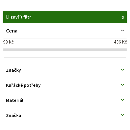
V
zavřít filtr
ý
p
Cena
i
99
Kč
436
Kč
s
p
r
Značky
o
d
Kuřácké potřeby
u
k
Materiál
t
Značka
ů