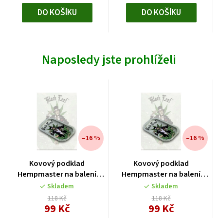
DO KOŠÍKU
DO KOŠÍKU
Naposledy jste prohlíželi
–16 %
–16 %
Kovový podklad
Kovový podklad
Hempmaster na balení
Hempmaster na balení
bylinných směsí
bylinných směsí
Skladem
Skladem
118 Kč
118 Kč
99 Kč
99 Kč
Měrná
Měrná
cena:
cena: