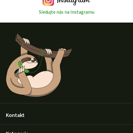
Sledujte nás na Instagramu
Z
á
p
a
t
í
Kontakt