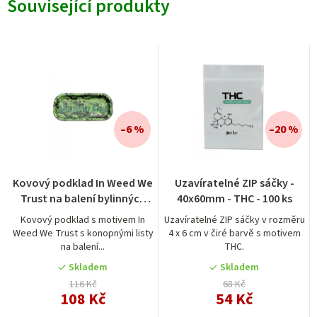
Související produkty
–6 %
–20 %
Průměrné
Kovový podklad In Weed We
Uzavíratelné ZIP sáčky -
hodnocení
Trust na balení bylinných
40x60mm - THC - 100 ks
produktu
směsí
je
Kovový podklad s motivem In
Uzavíratelné ZIP sáčky v rozměru
Weed We Trust s konopnými listy
4 x 6 cm v čiré barvě s motivem
5,0
na balení...
THC.
z
5
Skladem
Skladem
hvězdiček.
116 Kč
68 Kč
108 Kč
54 Kč