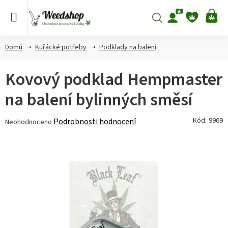
Přejít
na
Hledat
NÁ
obsah
KO
Domů
Kuřácké potřeby
Podklady na balení
Kovový podklad Hempmaster
na balení bylinných směsí
Průměrné
Kód:
9969
Podrobnosti hodnocení
Neohodnoceno
hodnocení
produktu
je
0,0
z 5
hvězdiček.