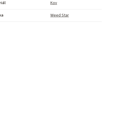
iál
Kov
ka
Weed Star