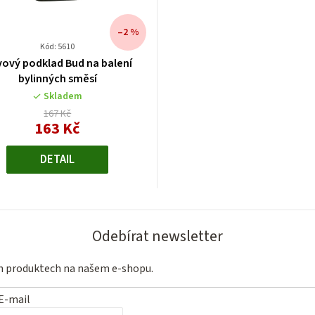
–2 %
Kód: 5610
ový podklad Bud na balení
bylinných směsí
Skladem
167 Kč
163 Kč
Měrná
cena:
DETAIL
Odebírat newsletter
ch produktech na našem e-shopu.
E-mail