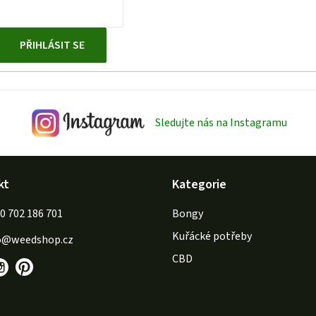
PŘIHLÁSIT SE
Sledujte nás na Instagramu
kt
Kategorie
702 186 701
Bongy
Kuřácké potřeby
o
@
weedshop.cz
CBD