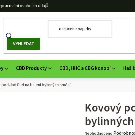
zpracování osobních údajů
by
CBD Produkty
CBD, HHC a CBG konopí
Hašiš
 podklad Bud na balení bylinných směsí
Kovový po
bylinných
Průměrné
Podrobnos
Neohodnoceno