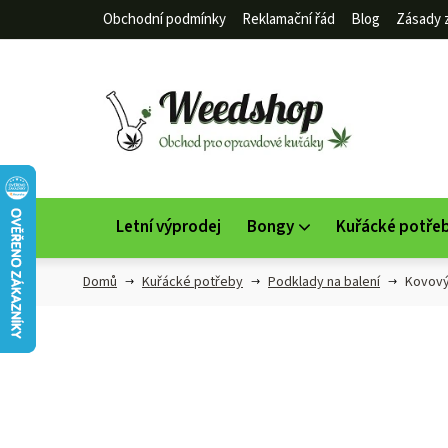
Přejít
Obchodní podmínky
Reklamační řád
Blog
Zásady 
na
obsah
Letní výprodej
Bongy
Kuřácké potře
Domů
Kuřácké potřeby
Podklady na balení
Kovový