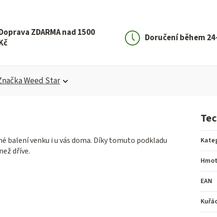
Doprava ZDARMA nad 1500
Doručení během 24
Kč
Značka
Weed Star
Tec
é balení venku i u vás doma. Díky tomuto podkladu
Kate
ež dříve.
Hmot
EAN
Kuřá