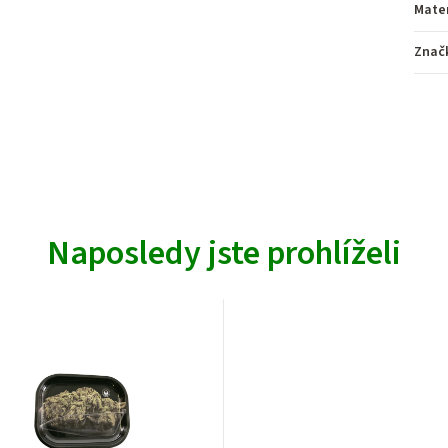
Mater
Znač
Naposledy jste prohlíželi