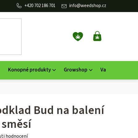
702 186 701
info
@
weedshop.cz
NÁKUPNÍ
KOŠÍK
Konopné produkty
Growshop
Vaporizéry
K
dklad Bud na balení
 směsí
ti hodnocení