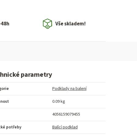
-48h
Vše skladem!
hnické parametry
gorie
Podklady na balení
nost
0.09 kg
4056159079455
cké potřeby
Balící podklad