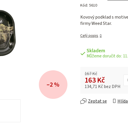
hodnocení
Kód:
5610
produktu
je
Kovový podklad s motive
0,0
firmy Weed Star.
z 5
hvězdiček.
Celý popis
Skladem
11.
167 Kč
163 Kč
–2 %
134,71 Kč bez DPH
Měrná cena:
Zeptat se
Hlída