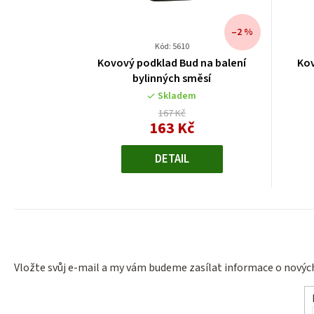
–2 %
Kód: 5610
Kovový podklad Bud na balení
Kov
bylinných směsí
Skladem
167 Kč
163 Kč
Měrná
cena:
DETAIL
Vložte svůj e-mail a my vám budeme zasílat informace o nový