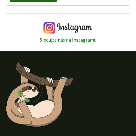
Sledujte nás na Instagramu
Z
á
p
a
t
í