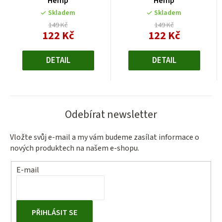
Hemp
Hemp
Skladem
Skladem
149 Kč
149 Kč
122 Kč
122 Kč
Měrná
Měrná
cena:
cena:
DETAIL
DETAIL
Odebírat newsletter
Vložte svůj e-mail a my vám budeme zasílat informace o
nových produktech na našem e-shopu.
E-mail
PŘIHLÁSIT SE