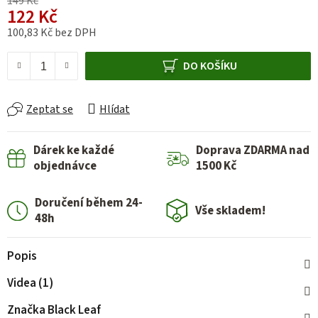
149 Kč
122 Kč
100,83 Kč bez DPH
Měrná cena:
DO KOŠÍKU
Zeptat se
Hlídat
Dárek ke každé
Doprava ZDARMA nad
objednávce
1500 Kč
Doručení během 24-
Vše skladem!
48h
Popis
Videa (1)
Značka
Black Leaf