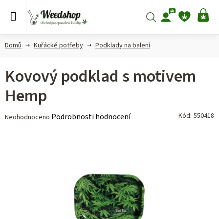
Přejít
na
Hledat
NÁ
obsah
KO
Domů
Kuřácké potřeby
Podklady na balení
Kovový podklad s motivem
Hemp
Průměrné
Kód:
550418
Podrobnosti hodnocení
Neohodnoceno
hodnocení
produktu
je
0,0
z 5
hvězdiček.