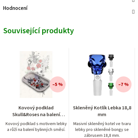
Hodnocení
Související produkty
–5 %
–7 %
Průměrné
Kovový podklad
Skleněný Kotlík Lebka 18,8
hodnocení
Skull&Roses na balení
mm
produktu
bylinných směsí
je
Kovový podklad s motivem lebky
Masivní skleněný kotel ve tvaru
a růží na balení bylinných směsí.
lebky pro skleněné bongy se
5,0
zábrusem 18,8 mm.
z