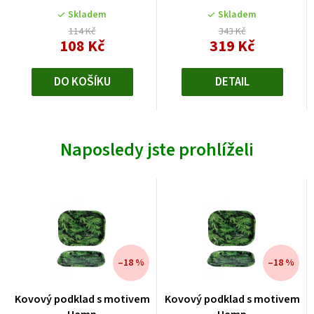
5
Skladem
Skladem
hvězdiček.
114 Kč
343 Kč
108 Kč
319 Kč
DO KOŠÍKU
DETAIL
Naposledy jste prohlíželi
–18 %
–18 %
Kovový podklad s motivem
Kovový podklad s motivem