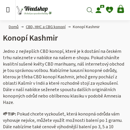
Přejít
na
Hledat
NÁ
obsah
KO
Domů
CBD, HHC a CBG konopí
Konopí Kashmir
Konopí Kashmir
Jedno z nejlepších CBD konopí, které je k dostání na českém
trhu naleznete v nabídce na našem e-shopu. Pokud sháníte
kvalitní sušené květy CBD marihuany, náš internetový obchod
je tou správnou volbou. Nabízíme luxusní konopné odrůdy,
kterou je třeba CBD konopí Kashmir, jehož geny pochází z
oblasti
Kašmír v Indii a které rozhodně stojí za vyzkoušení.
Dále v naší nabídce seženete spoustu dalších originálních
konopných odrůd nebo oblíbenou klasiku v podobě Amnesia
Haze.
🌱
TIP:
Pokud chcete vyzkoušet, která konopná odrůda vám
vyhovuje nejvíce, můžete využít možnosti balení po 1 gramu.
Dále nabízíme také cenově výhodnější balení po 3, 5 a 10