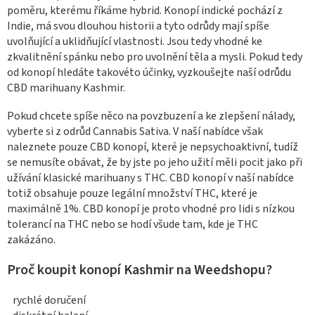
v
poměru, kterému říkáme hybrid. Konopí indické pochází z
ý
Indie, má svou dlouhou historii a tyto odrůdy mají spíše
p
uvolňující a uklidňující vlastnosti. Jsou tedy vhodné ke
zkvalitnění spánku nebo pro uvolnění těla a mysli. Pokud tedy
i
od konopí hledáte takovéto účinky, vyzkoušejte naší odrůdu
s
CBD marihuany Kashmir.
u
Pokud chcete spíše něco na povzbuzení a ke zlepšení nálady,
vyberte si z odrůd Cannabis Sativa. V naší nabídce však
naleznete pouze CBD konopí, které je nepsychoaktivní, tudíž
se nemusíte obávat, že by jste po jeho užití měli pocit jako při
užívání klasické marihuany s THC. CBD konopí v naší nabídce
totiž obsahuje pouze legální množství THC, které je
maximálně 1%. CBD konopí je proto vhodné pro lidi s nízkou
tolerancí na THC nebo se hodí všude tam, kde je THC
zakázáno.
Proč koupit konopí Kashmir na Weedshopu?
rychlé doručení