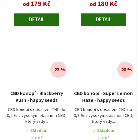
179 Kč
180 Kč
od
od
DETAIL
DETAIL
–23 %
–28 %
Průměrné
CBD konopí - Blackberry
CBD konopí - Super Lemon
hodnocení
Kush - happy seeds
Haze - happy seeds
produktu
je
CBD konopí s obsahem THC do
CBD konopí s obsahem THC do
0,2 % a vysokým obsahem CBD,
0,2 % a vysokým obsahem CBD,
4,0
který vždy...
který vždy...
z
5
Skladem
Skladem
hvězdiček.
210 Kč
210 Kč