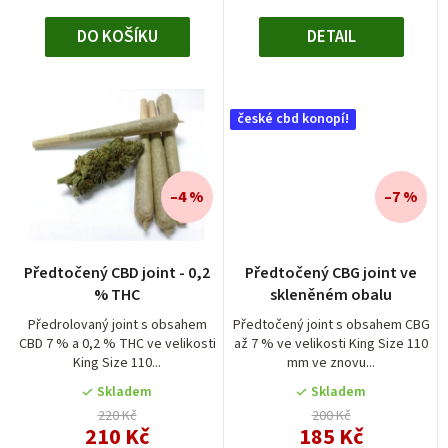
DO KOŠÍKU
DETAIL
české cbd konopí!
–4 %
–7 %
Předtočený CBD joint - 0,2
Předtočený CBG joint ve
% THC
skleněném obalu
Předrolovaný joint s obsahem
Předtočený joint s obsahem CBG
CBD 7 % a 0,2 % THC ve velikosti
až 7 % ve velikosti King Size 110
King Size 110...
mm ve znovu...
Skladem
Skladem
220 Kč
200 Kč
210 Kč
185 Kč