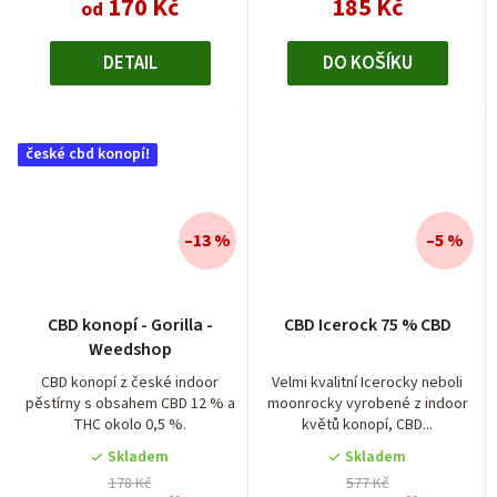
170 Kč
185 Kč
od
DETAIL
DO KOŠÍKU
české cbd konopí!
–13 %
–5 %
CBD konopí - Gorilla -
CBD Icerock 75 % CBD
Weedshop
CBD konopí z české indoor
Velmi kvalitní Icerocky neboli
pěstírny s obsahem CBD 12 % a
moonrocky vyrobené z indoor
THC okolo 0,5 %.
květů konopí, CBD...
Skladem
Skladem
178 Kč
577 Kč