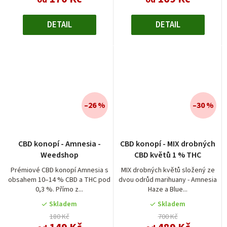
DETAIL
DETAIL
–26 %
–30 %
CBD konopí - Amnesia -
CBD konopí - MIX drobných
Weedshop
CBD květů 1 % THC
Prémiové CBD konopí Amnesia s
MIX drobných květů složený ze
obsahem 10–14 % CBD a THC pod
dvou odrůd marihuany - Amnesia
0,3 %. Přímo z...
Haze a Blue...
Skladem
Skladem
180 Kč
700 Kč