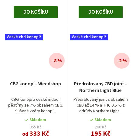
DO KOŠÍKU
DO KOŠÍKU
české cbd konopí!
české cbd konopí!
–8 %
–2 %
Průměrné
CBG konopí - Weedshop
Předrolovaný CBD joint -
hodnocení
Northern Light Blue
produktu
je
CBG konopí z české indoor
Předrolovaný joint s obsahem
pěstírny se 7% obsahem CBG.
CBD až 14 % a THC 0,5 % z
4,5
Sušené květy konopí...
odrůdy Northern Light...
z
5
Skladem
Skladem
hvězdiček.
355 Kč
200 Kč
333 Kč
195 Kč
od