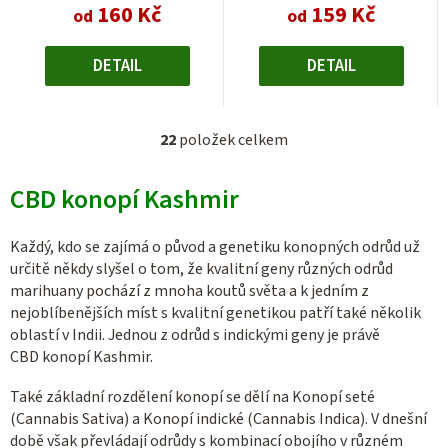
160 Kč
159 Kč
od
od
DETAIL
DETAIL
22
položek celkem
O
v
CBD konopí Kashmir
l
á
d
Každý, kdo se zajímá o původ a genetiku konopných odrůd už
a
určitě někdy slyšel o tom, že kvalitní geny různých odrůd
c
marihuany pochází z mnoha koutů světa a k jedním z
nejoblíbenějších míst s kvalitní genetikou patří také několik
í
oblastí v Indii. Jednou z odrůd s indickými geny je právě
p
CBD konopí Kashmir.
r
v
Také základní rozdělení konopí se dělí na Konopí seté
k
(
Cannabis Sativa)
a Konopí indické (
Cannabis Indica). V dnešní
y
době však převládají odrůdy s kombinací obojího v různém