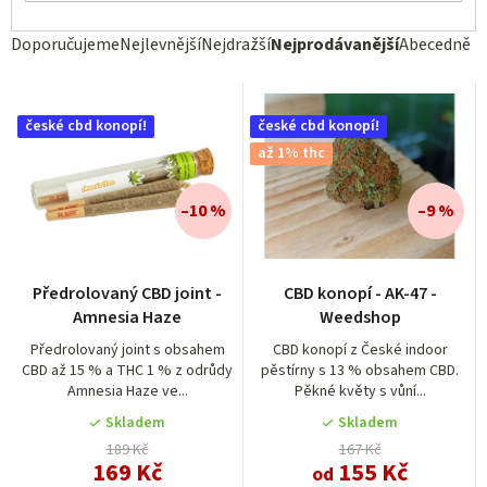
Ř
Doporučujeme
Nejlevnější
Nejdražší
Nejprodávanější
Abecedně
a
z
české cbd konopí!
české cbd konopí!
e
až 1% thc
n
í
–10 %
–9 %
p
r
Průměrné
Průměrné
Předrolovaný CBD joint -
CBD konopí - AK-47 -
hodnocení
hodnocení
o
Amnesia Haze
Weedshop
produktu
produktu
d
je
je
Předrolovaný joint s obsahem
CBD konopí z České indoor
CBD až 15 % a THC 1 % z odrůdy
pěstírny s 13 % obsahem CBD.
4,5
4,5
u
Amnesia Haze ve...
Pěkné květy s vůní...
z
z
k
5
5
Skladem
Skladem
t
hvězdiček.
hvězdiček.
189 Kč
167 Kč
169 Kč
155 Kč
od
ů