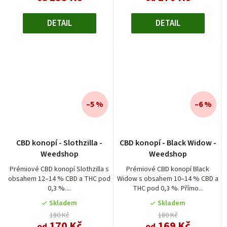
DETAIL
DETAIL
–5 %
–6 %
CBD konopí - Slothzilla -
CBD konopí - Black Widow -
Weedshop
Weedshop
Prémiové CBD konopí Slothzilla s
Prémiové CBD konopí Black
obsahem 12–14 % CBD a THC pod
Widow s obsahem 10–14 % CBD a
0,3 %....
THC pod 0,3 %. Přímo...
Skladem
Skladem
180 Kč
180 Kč
170 Kč
169 Kč
od
od