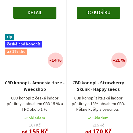
DETAIL
DO KOŠÍKU
tip
české cbd konopí!
až 1% thc
–14 %
–21 %
Průměrné
CBD konopí - Amnesia Haze -
CBD konopí - Strawberry
hodnocení
Weedshop
Skunk - Happy seeds
produktu
je
CBD konopí z české indoor
CBD konopí z italské indoor
pěstírny s obsahem CBD 15 % a
pěstírny s 13% obsahem CBD.
5,0
THC okolo 1 %.
Pěkné květy s ovocnou...
z
5
Skladem
Skladem
hvězdiček.
167 Kč
216 Kč
155 Kč
170 Kč
od
od