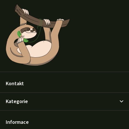
á
p
a
t
í
Kontakt
Kategorie
Informace