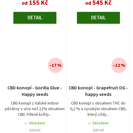
155 Kč
545 Kč
od
od
DETAIL
DETAIL
–17 %
–12 %
CBD konopí - Gorilla Glue -
CBD konopí - Grapefruit OG -
Happy seeds
happy seeds
CBD konopí z italské indoor
CBD konopí s obsahem THC do
pěstírny s více než 12% obsahem
0,2 % a vysokým obsahem CBD,
CBD. Pěkné květy...
který vždy...
Skladem
Skladem
216 Kč
205 Kč