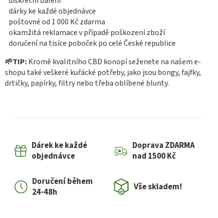
diskrétní balení
dárky ke každé objednávce
poštovné od 1 000 Kč zdarma
okamžitá reklamace v případě poškození zboží
doručení na tisíce poboček po celé České republice
🌱
TIP:
Kromě kvalitního CBD konopí seženete na našem e-
shopu také veškeré kuřácké potřeby, jako jsou bongy, fajfky,
drtičky, papírky, filtry nebo třeba oblíbené blunty.
Dárek ke každé
Doprava ZDARMA
objednávce
nad 1500 Kč
Doručení během
Vše skladem!
24-48h