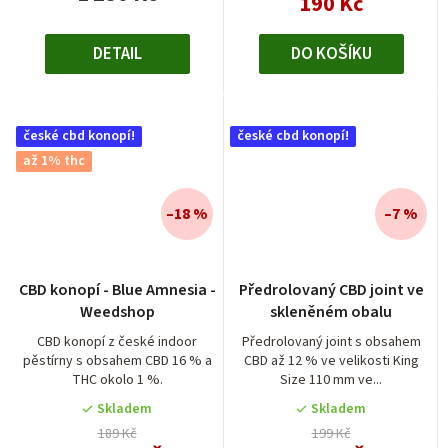
190 Kč
DETAIL
DO KOŠÍKU
české cbd konopí!
české cbd konopí!
až 1% thc
–18 %
–7 %
Průměrné
Průměrné
CBD konopí - Blue Amnesia -
Předrolovaný CBD joint ve
hodnocení
hodnocení
Weedshop
skleněném obalu
produktu
produktu
je
je
CBD konopí z české indoor
Předrolovaný joint s obsahem
pěstírny s obsahem CBD 16 % a
CBD až 12 % ve velikosti King
5,0
4,6
THC okolo 1 %.
Size 110 mm ve...
z
z
5
5
Skladem
Skladem
hvězdiček.
hvězdiček.
189 Kč
199 Kč