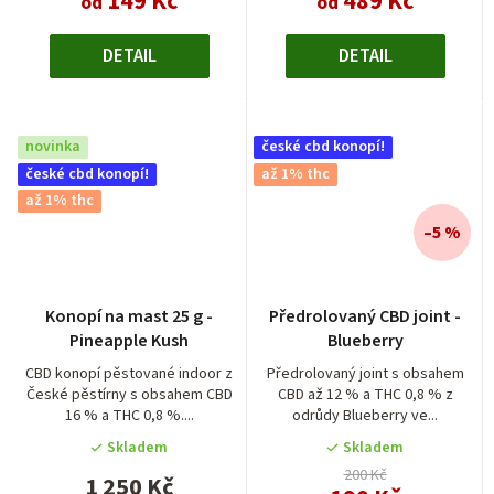
149 Kč
489 Kč
od
od
DETAIL
DETAIL
novinka
české cbd konopí!
české cbd konopí!
až 1% thc
až 1% thc
–5 %
Průměrné
Konopí na mast 25 g -
Předrolovaný CBD joint -
hodnocení
Pineapple Kush
Blueberry
produktu
je
CBD konopí pěstované indoor z
Předrolovaný joint s obsahem
České pěstírny s obsahem CBD
CBD až 12 % a THC 0,8 % z
5,0
16 % a THC 0,8 %....
odrůdy Blueberry ve...
z
5
Skladem
Skladem
hvězdiček.
200 Kč
1 250 Kč