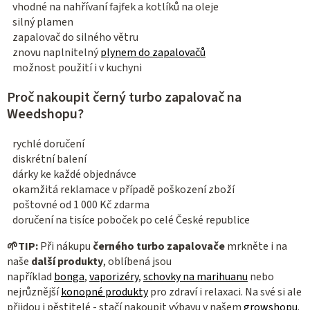
vhodné na nahřívaní fajfek a kotlíků na oleje
silný plamen
zapalovač do silného větru
znovu naplnitelný
plynem do zapalovačů
možnost použití i v kuchyni
Proč nakoupit černý turbo zapalovač na
Weedshopu?
rychlé doručení
diskrétní balení
dárky ke každé objednávce
okamžitá reklamace v případě poškození zboží
poštovné od 1 000 Kč zdarma
doručení na tisíce poboček po celé České republice
🌱
TIP:
Při nákupu
černého turbo zapalovače
mrkněte i na
naše
další produkty
, oblíbená jsou
například
bonga
,
vaporizéry
,
schovky na marihuanu
nebo
nejrůznější
konopné produkty
pro zdraví i relaxaci. Na své si ale
přijdou i pěstitelé - stačí nakoupit výbavu v našem
growshopu
.