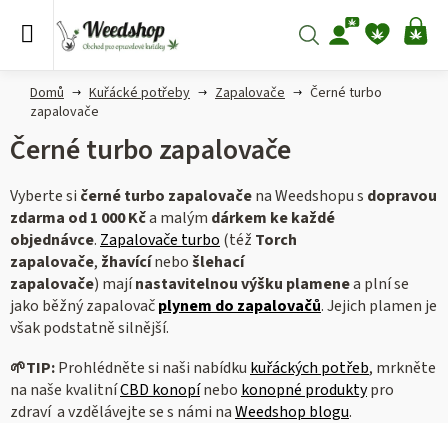
Přejít
na
Hledat
NÁ
obsah
KO
Domů
Kuřácké potřeby
Zapalovače
Černé turbo
zapalovače
Černé turbo zapalovače
Vyberte si
černé
turbo
zapalovače
na Weedshopu s
dopravou
zdarma od 1 000 Kč
a malým
dárkem ke každé
objednávce
.
Zapalovače turbo
(též
Torch
zapalovače
,
žhavící
nebo
šlehací
zapalovače
) mají
nastavitelnou výšku plamene
a plní se
jako běžný zapalovač
plynem do zapalovačů
. Jejich plamen je
však podstatně silnější.
🌱
TIP:
Prohlédněte si naši nabídku
kuřáckých potřeb
, mrkněte
na naše kvalitní
CBD konopí
nebo
konopné produkty
pro
zdraví a vzdělávejte se s námi na
Weedshop blogu
.