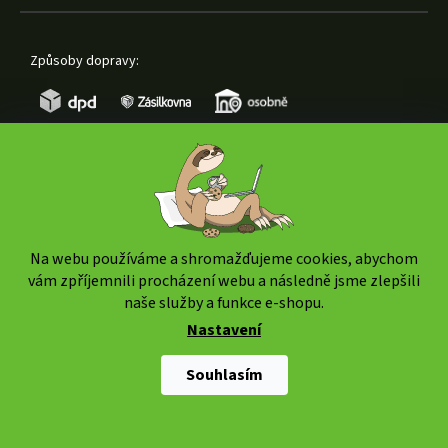
Způsoby dopravy:
Způsoby platby:
Na webu používáme a shromažďujeme cookies, abychom
vám zpříjemnili procházení webu a následně jsme zlepšili
naše služby a funkce e-shopu.
Nastavení
Copyright 2026
www.weedshop.cz
. Všechna práva
vyhrazena.
Upravit nastavení cookies
Souhlasím
Shoptet Premium
|
mime digital