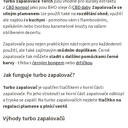
Turbo zapalovače Torch
jsou vhodné pro kuřáky extraktů
z
CBD konopí
jako jsou BHO oleje či
CBD daby
.
Zapalovače se
silným plamenem
lze použít také na
rozdělání ohně
, v
yužití
ale najdou
i v kuchyni
- pomohou vám s flambováním,
opékáním nebo tvorbou karamelové krusty na vašem
oblíbeném dezertu.
Zapalovače jsou nejen praktickým nástrojem pro každodenní
použití, ale také zajímavým
módním doplňkem
. Černé
zapalovače tak můžete
sladit s dalšími pomůckami černé
barvy
- třeba s
černým bongem
nebo
drtičkou
.
Jak funguje turbo zapalovač?
Turbo zapalovač
je opatřen tlačítkem v horní části
zapalovače. Po jeho stisknutí se horní část zapalovače odklopí
a tryska se zapálí. Na turbo zapalovačích nejdete
tlačítko na
regulaci plamene a plnící ventil
.
Výhody turbo zapalovačů