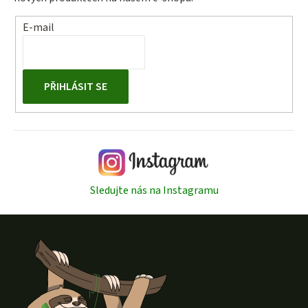
E-mail
PŘIHLÁSIT SE
Sledujte nás na Instagramu
Z
á
p
a