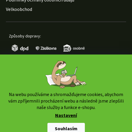
Podmínky ochrany osobních údajů
Velkoobchod
Způsoby dopravy:
Způsoby platby:
Na webu používáme a shromažďujeme cookies, abychom
vám zpříjemnili procházení webu a následně jsme zlepšili
naše služby a funkce e-shopu.
Nastavení
Copyright 2026
www.weedshop.cz
. Všechna práva
vyhrazena.
Upravit nastavení cookies
Souhlasím