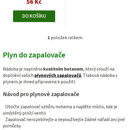
56 Kč
ů
DO KOŠÍKU
1
položek celkem
O
v
Plyn do zapalovače
l
á
d
Nádoba je naplněna
kvalitním butanem
, který slouží na
a
doplnění vašich
plynových zapalovačů
. Tlaková nádoba s
c
plynem je ihned připravena k použití.
í
Návod pro plynové zapalovače
p
r
Otočte zapalovač vzhůru nohama a najděte místo, kde je
v
umístěný plnící ventil
k
Zapalovač nerozebírejte a nepoužívejte žádné nářadí ani jiné
y
pomůcky