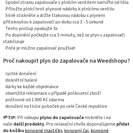
v
Spodní stranu zapalovače s plnícím ventilem namiřte od těla
ý
Přiložte plnící hrot plynové nádoby k plnícímu ventilu
p
Silně stiskněte a držte tlakovou nádobu s plynem
i
přitisknutou k zapalovači po dobu cca 3 - 5 sekund
Tento postup opakujte 3x
s
Po doplnění počkejte cca 3 minuty, než se plyn v zapalovači
u
stabilizuje
Poté je možno zapalovač používat
Proč nakoupit plyn do zapalovače na Weedshopu?
rychlé doručení
diskrétní balení
dárky ke každé objednávce
okamžitá reklamace v případě poškození zboží
poštovné od 1 000 Kč zdarma
doručení na tisíce poboček po celé České republice
🌱
TIP:
Při nákupu
plynu do zapalovače
mrkněte i na
naše
další produkty
. Pro relaxační chvíle doporučujeme
přidat
do košíku
konopné mastičky
,
konopný čaj
,
konopné