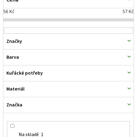
i
56
Kč
57
Kč
s
p
r
Značky
o
d
Barva
u
k
Kuřácké potřeby
t
Materiál
ů
Značka
Na skladě
1