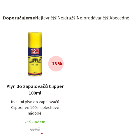
Ř
Doporučujeme
Nejlevnější
Nejdražší
Nejprodávanější
Abecedně
a
z
e
n
í
–13 %
p
r
Plyn do zapalovačů Clipper
o
100ml
d
Kvalitní plyn do zapalovačů
Clipper ve 100 ml plechové
u
nádobě.
k
Skladem
t
65 Kč