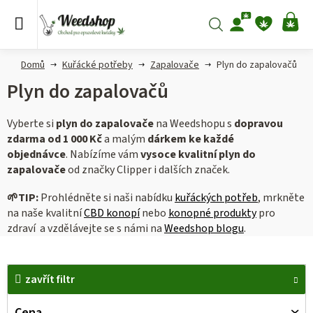
Přejít
na
Hledat
NÁ
obsah
KO
Domů
Kuřácké potřeby
Zapalovače
Plyn do zapalovačů
Plyn do zapalovačů
Vyberte si
plyn do
zapalovače
na Weedshopu s
dopravou
zdarma od 1 000 Kč
a malým
dárkem ke každé
objednávce
.
Nabízíme vám
vysoce kvalitní plyn do
zapalovače
od značky Clipper i dalších značek.
🌱
TIP:
Prohlédněte si naši nabídku
kuřáckých potřeb
, mrkněte
na naše kvalitní
CBD konopí
nebo
konopné produkty
pro
zdraví a vzdělávejte se s námi na
Weedshop blogu
.
V
zavřít filtr
ý
p
Cena