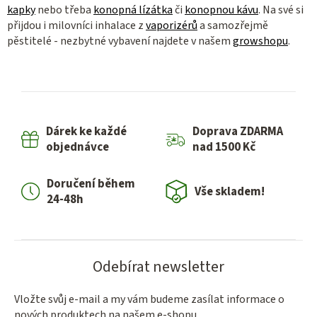
kapky
nebo třeba
konopná lízátka
či
konopnou kávu
. Na své si
přijdou i milovníci inhalace z
vaporizérů
a samozřejmě
pěstitelé - nezbytné vybavení najdete v našem
growshopu
.
Dárek ke každé
Doprava ZDARMA
objednávce
nad 1500 Kč
Doručení během
Vše skladem!
24-48h
Odebírat newsletter
Vložte svůj e-mail a my vám budeme zasílat informace o
nových produktech na našem e-shopu.