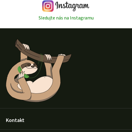
Sledujte nás na Instagramu
Z
á
p
a
t
í
Kontakt