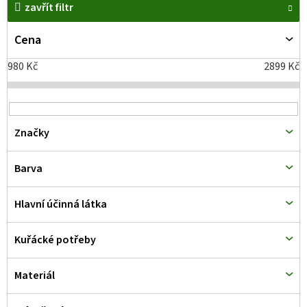
zavřít filtr
ý
p
Cena
i
980
Kč
2899
Kč
s
p
r
Značky
o
d
Barva
u
k
Hlavní účinná látka
t
Kuřácké potřeby
ů
Materiál