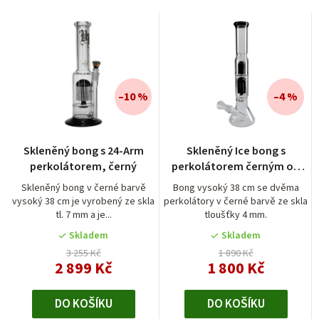
a
z
e
n
í
–10 %
–4 %
p
r
Skleněný bong s 24-Arm
Skleněný Ice bong s
o
perkolátorem, černý
perkolátorem černým od
firmy Black Leaf
d
Skleněný bong v černé barvě
Bong vysoký 38 cm se dvěma
vysoký 38 cm je vyrobený ze skla
perkolátory v černé barvě ze skla
u
tl. 7 mm a je...
tloušťky 4 mm.
k
Skladem
Skladem
t
3 255 Kč
1 890 Kč
2 899 Kč
1 800 Kč
ů
DO KOŠÍKU
DO KOŠÍKU