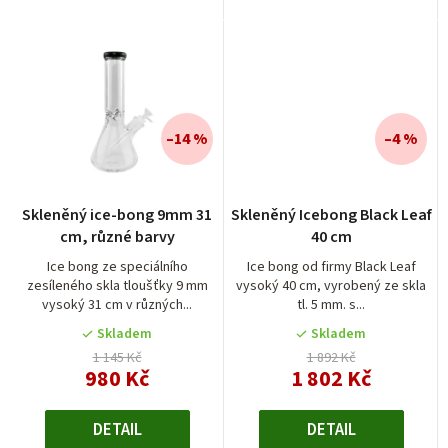
–14 %
–4 %
Průměrné
Skleněný ice-bong 9mm 31
Skleněný Icebong Black Leaf
hodnocení
cm, různé barvy
40 cm
produktu
je
Ice bong ze speciálního
Ice bong od firmy Black Leaf
zesíleného skla tloušťky 9 mm
vysoký 40 cm, vyrobený ze skla
4,6
vysoký 31 cm v různých...
tl. 5 mm. s...
z
5
Skladem
Skladem
hvězdiček.
1 145 Kč
1 892 Kč
980 Kč
1 802 Kč
DETAIL
DETAIL