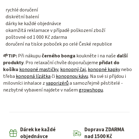
rychlé doručení
diskrétní balení
dárky ke každé objednávce
okamžitá reklamace v případě poškození zboží
poštovné od 1 000 Kč zdarma
doručení na tisíce poboček po celé České republice
🌱
TIP:
Při nákupu
černého bonga
koukněte i na naše
další
produkty
. Pro relaxační chvíle doporučujeme
přidat do
košíku
konopné mastičky
,
konopný čaj
,
konopné kapky
nebo
třeba
konopná lízátka
či
konopnou kávu
. Na své si přijdou i
milovníci inhalace z
vaporizérů
a samozřejmě pěstitelé -
nezbytné vybavení najdete v našem
growshopu
.
Dárek ke každé
Doprava ZDARMA
objednávce
nad 1500 Kč