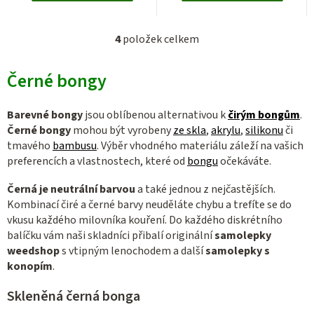
4
položek celkem
O
v
Černé bongy
l
á
d
Barevné bongy
jsou oblíbenou alternativou k
čirým bongům
.
a
Černé bongy
mohou být vyrobeny
ze skla
,
akrylu
,
silikonu
či
c
tmavého
bambusu
. Výběr vhodného materiálu záleží na vašich
preferencích a vlastnostech, které od
bongu
očekáváte.
í
p
Černá je neutrální barvou
a také jednou z nejčastějších.
r
Kombinací čiré a černé barvy neuděláte chybu a trefíte se do
v
vkusu každého milovníka kouření. Do každého diskrétního
k
balíčku vám naši skladníci přibalí originální
samolepky
y
weedshop
s vtipným lenochodem a další
samolepky s
v
konopím
.
ý
Skleněná černá bonga
p