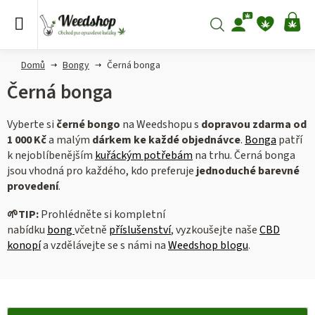
Přejít
na
Hledat
NÁ
obsah
KO
Domů
Bongy
Černá bonga
Černá bonga
Vyberte si
černé bongo
na Weedshopu s
dopravou zdarma od
1 000 Kč
a malým
dárkem ke každé objednávce
.
Bonga
patří
k nejoblíbenějším
kuřáckým potřebám
na trhu. Černá bonga
jsou vhodná pro každého, kdo preferuje
jednoduché barevné
provedení
.
🌱TIP:
Prohlédněte si kompletní
nabídku
bong
včetně
příslušenství
, vyzkoušejte naše
CBD
konopí
a vzdělávejte se s námi na
Weedshop blogu
.
V