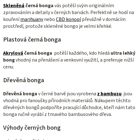
i
Skleněná
černá bonga
vás potěší svým originálním
s
zpravováním a detaily v černých barvách. Perfektně se hodí na
u
kouření
marihuany
nebo
CBD konopí
převážně v domácím
prostředí, protože skleněné bongo je velmi křehké.
Plastová černá bonga
Akrylová
černá bonga
potěší každého, kdo hledá
ultra lehký
bong
vhodný na přenášení a venkovní využití, a preferuje nižší
cenu.
Dřevěná bonga
Dřevěná bonga
v černé barvě jsou vyrobena
z bambusu
jsou
vhodná pro fanoušky přírodních materiálů. Nákupem těchto
dřevěných bongů podpoříte pracující důchodce, kteří nám tato
bonga ručně vyrábí z tmavého bambusového dřeva.
Výhody černých bong