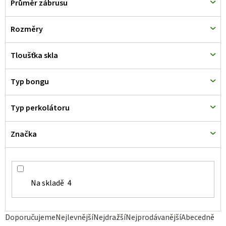
Průměr zábrusu
Rozměry
Tloušťka skla
Typ bongu
Typ perkolátoru
Značka
Na skladě
4
Ř
Doporučujeme
Nejlevnější
Nejdražší
Nejprodávanější
Abecedně