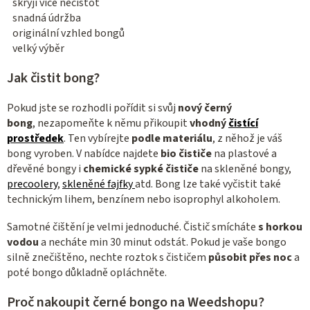
skryjí více nečistot
snadná údržba
originální vzhled bongů
velký výběr
Jak čistit bong?
Pokud jste se rozhodli pořídit si svůj
nový černý
bong
, nezapomeňte k němu přikoupit
vhodný
čistící
prostředek
. Ten vybírejte
podle materiálu
, z něhož je váš
bong vyroben. V nabídce najdete
bio čističe
na plastové a
dřevěné bongy i
chemické sypké čističe
na skleněné bongy,
precoolery
,
skleněné fajfky
atd. Bong lze také vyčistit také
technickým lihem, benzínem nebo isoprophyl alkoholem.
Samotné čištění je velmi jednoduché. Čistič smícháte
s horkou
vodou
a necháte min 30 minut odstát. Pokud je vaše bongo
silně znečištěno, nechte roztok s čističem
působit přes noc
a
poté bongo důkladně opláchněte.
Proč nakoupit černé bongo na Weedshopu?