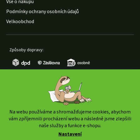
Vše o nákupu
Podmínky ochrany osobních údajů
Velkoobchod
Způsoby dopravy:
Způsoby platby:
Na webu používáme a shromažďujeme cookies, abychom
vám zpříjemnili procházení webu a následně jsme zlepšili
naše služby a funkce e-shopu.
Nastavení
Copyright 2026
www.weedshop.cz
. Všechna práva