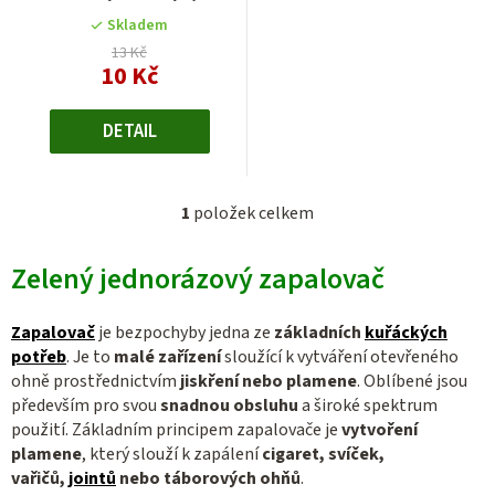
k
Skladem
t
13 Kč
10 Kč
ů
DETAIL
1
položek celkem
O
v
Zelený jednorázový zapalovač
l
á
d
Zapalovač
je bezpochyby jedna ze
základních
kuřáckých
a
potřeb
. Je to
malé zařízení
sloužící k vytváření otevřeného
c
ohně prostřednictvím
jiskření nebo plamene
. Oblíbené jsou
především pro svou
snadnou obsluhu
a široké spektrum
í
použití. Základním principem zapalovače je
vytvoření
p
plamene
, který slouží k zapálení
cigaret, svíček,
r
vařičů,
jointů
nebo táborových ohňů
.
v