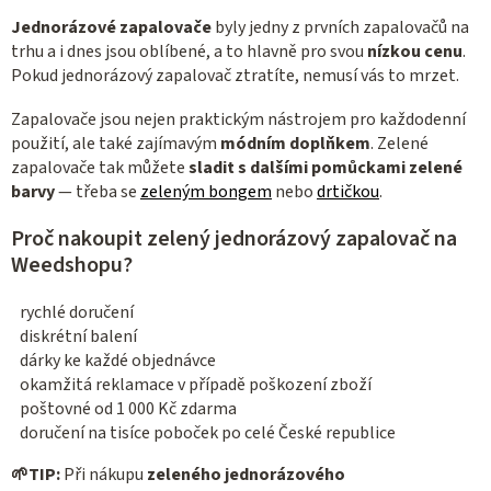
k
Jednorázové zapalovače
byly jedny z prvních zapalovačů na
y
trhu a i dnes jsou oblíbené, a to hlavně pro svou
nízkou cenu
.
v
Pokud jednorázový zapalovač ztratíte, nemusí vás to mrzet.
ý
Zapalovače jsou nejen praktickým nástrojem pro každodenní
p
použití, ale také zajímavým
módním doplňkem
. Zelené
i
zapalovače tak můžete
sladit s dalšími pomůckami zelené
s
barvy
— třeba se
zeleným bongem
nebo
drtičkou
.
u
Proč nakoupit zelený jednorázový zapalovač na
Weedshopu?
rychlé doručení
diskrétní balení
dárky ke každé objednávce
okamžitá reklamace v případě poškození zboží
poštovné od 1 000 Kč zdarma
doručení na tisíce poboček po celé České republice
🌱
TIP:
Při nákupu
zeleného jednorázového