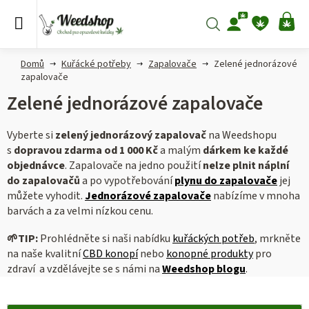
Přejít
na
Hledat
NÁ
obsah
KO
Domů
Kuřácké potřeby
Zapalovače
Zelené jednorázové
zapalovače
Zelené jednorázové zapalovače
Vyberte si
zelený jednorázový
zapalovač
na Weedshopu
s
dopravou zdarma od 1 000 Kč
a malým
dárkem ke každé
objednávce
. Zapalovače na jedno použití
nelze plnit náplní
do zapalovačů
a po vypotřebování
plynu do zapalovače
jej
můžete vyhodit.
Jednorázové zapalovače
nabízíme v mnoha
barvách a za velmi nízkou cenu.
🌱
TIP:
Prohlédněte si naši nabídku
kuřáckých potřeb
, mrkněte
na naše kvalitní
CBD konopí
nebo
konopné produkty
pro
zdraví a vzdělávejte se s námi na
Weedshop blogu
.
V