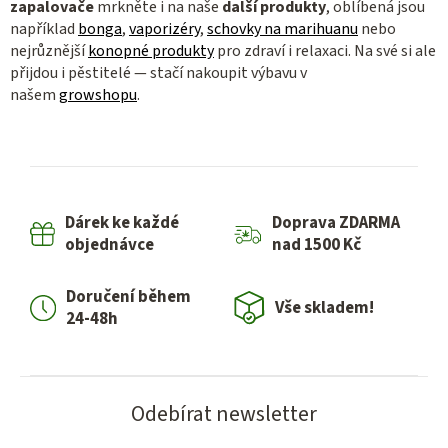
zapalovače
mrkněte i na naše
další produkty
, oblíbená jsou
například
bonga
,
vaporizéry
,
schovky na marihuanu
nebo
nejrůznější
konopné produkty
pro zdraví i relaxaci. Na své si ale
přijdou i pěstitelé — stačí nakoupit výbavu v
našem
growshopu
.
Dárek ke každé
Doprava ZDARMA
objednávce
nad 1500 Kč
Doručení během
Vše skladem!
24-48h
Odebírat newsletter