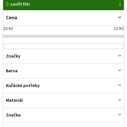
zavřít filtr
ý
p
Cena
i
10
Kč
11
Kč
s
p
r
Značky
o
d
Barva
u
k
Kuřácké potřeby
t
Materiál
ů
Značka