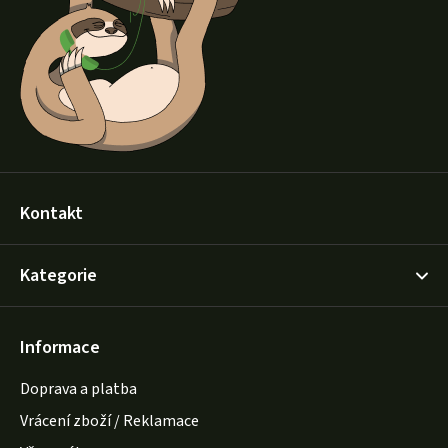
a
t
í
Kontakt
Kategorie
Informace
Doprava a platba
Vrácení zboží / Reklamace