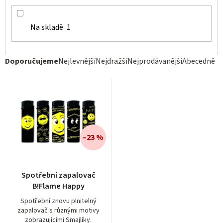
Na skladě
1
Ř
Doporučujeme
Nejlevnější
Nejdražší
Nejprodávanější
Abecedně
a
z
e
n
í
–23 %
p
r
Spotřební zapalovač
o
B!Flame Happy
d
Spotřební znovu plnitelný
zapalovač s různými motivy
u
zobrazujícími Smajlíky.