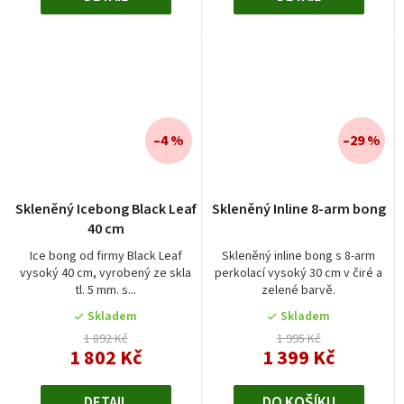
–4 %
–29 %
Průměrné
Skleněný Icebong Black Leaf
Skleněný Inline 8-arm bong
hodnocení
40 cm
produktu
je
Ice bong od firmy Black Leaf
Skleněný inline bong s 8-arm
vysoký 40 cm, vyrobený ze skla
perkolací vysoký 30 cm v čiré a
5,0
tl. 5 mm. s...
zelené barvě.
z
5
Skladem
Skladem
hvězdiček.
1 892 Kč
1 995 Kč
1 802 Kč
1 399 Kč
DETAIL
DO KOŠÍKU