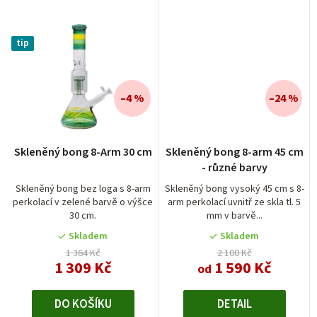
tip
–4 %
–24 %
Průměrné
Skleněný bong 8-Arm 30 cm
Skleněný bong 8-arm 45 cm
hodnocení
- různé barvy
produktu
je
Skleněný bong bez loga s 8-arm
Skleněný bong vysoký 45 cm s 8-
perkolací v zelené barvě o výšce
arm perkolací uvnitř ze skla tl. 5
5,0
30 cm.
mm v barvě...
z
5
Skladem
Skladem
hvězdiček.
1 364 Kč
2 100 Kč
1 309 Kč
1 590 Kč
od
DO KOŠÍKU
DETAIL