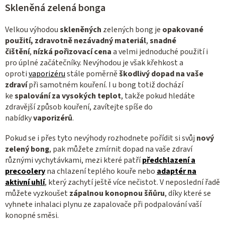
Skleněná zelená bonga
i
s
Velkou výhodou
skleněných
zelených bong je
opakované
u
použití,
zdravotně nezávadný materiál
,
snadné
čištění
,
nízká pořizovací cena
a velmi jednoduché použití i
pro úplné začátečníky. Nevýhodou je však křehkost a
oproti
vaporizéru
stále poměrně
škodlivý dopad na vaše
zdraví
při samotném kouření. I u bong totiž dochází
ke
spalování za vysokých teplot
,
takže pokud hledáte
zdravější způsob kouření, zavítejte spíše do
nabídky
vaporizérů
.
Pokud se i přes tyto nevýhody rozhodnete pořídit si svůj
nový
zelený bong
, pak můžete zmírnit dopad na vaše zdraví
různými vychytávkami, mezi které patří
předchlazení a
precoolery
na chlazení teplého kouře nebo
adaptér na
aktivní uhlí
, který zachytí ještě více nečistot. V neposlední řadě
můžete vyzkoušet
zápalnou konopnou šňůru
, díky které se
vyhnete inhalaci plynu ze zapalovače při podpalování vaší
konopné směsi.