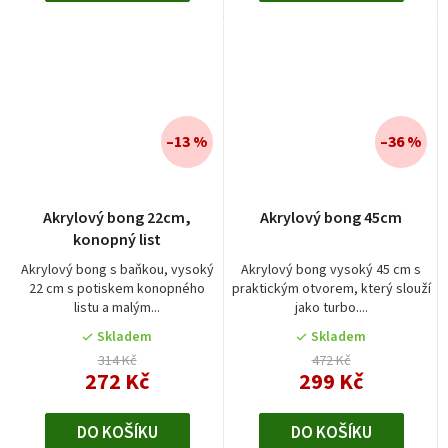
–13 %
–36 %
Akrylový bong 22cm,
Akrylový bong 45cm
konopný list
Akrylový bong s baňkou, vysoký
Akrylový bong vysoký 45 cm s
22 cm s potiskem konopného
praktickým otvorem, který slouží
listu a malým...
jako turbo....
Skladem
Skladem
314 Kč
472 Kč
272 Kč
299 Kč
DO KOŠÍKU
DO KOŠÍKU