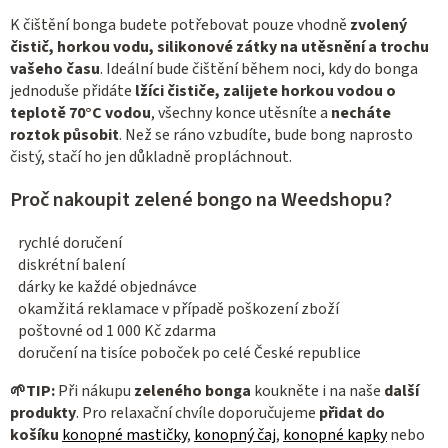
K čištění bonga budete potřebovat pouze vhodně
zvolený
čistič, horkou vodu, silikonové zátky na utěsnění a trochu
vašeho času
. Ideální bude čištění během noci, kdy do bonga
jednoduše přidáte
lžíci čističe, zalijete horkou vodou o
teplotě 70°C vodou
, všechny konce utěsníte a
necháte
roztok působit
. Než se ráno vzbudíte, bude bong naprosto
čistý, stačí ho jen důkladně propláchnout.
Proč nakoupit zelené bongo na Weedshopu?
rychlé doručení
diskrétní balení
dárky ke každé objednávce
okamžitá reklamace v případě poškození zboží
poštovné od 1 000 Kč zdarma
doručení na tisíce poboček po celé České republice
🌱
TIP:
Při nákupu
zeleného bonga
koukněte i na naše
další
produkty
. Pro relaxační chvíle doporučujeme
přidat do
košíku
konopné mastičky
,
konopný čaj
,
konopné kapky
nebo