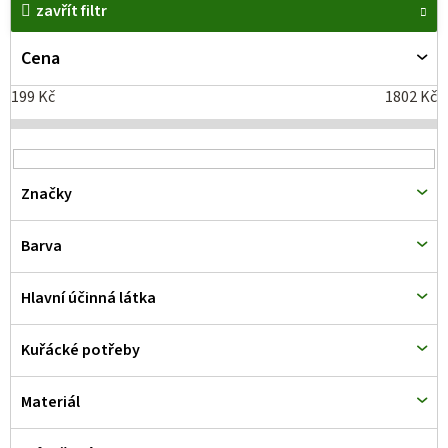
zavřít filtr
ý
p
Cena
i
199
Kč
1802
Kč
s
p
r
Značky
o
d
Barva
u
k
Hlavní účinná látka
t
Kuřácké potřeby
ů
Materiál