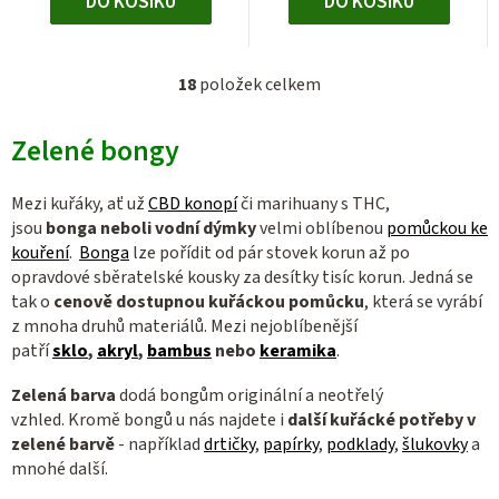
DO KOŠÍKU
DO KOŠÍKU
18
položek celkem
O
v
Zelené bongy
l
á
d
Mezi kuřáky, ať už
CBD konopí
či marihuany s THC,
a
jsou
bonga
neboli vodní dýmky
velmi oblíbenou
pomůckou ke
c
kouření
.
Bonga
lze pořídit od pár stovek korun až po
opravdové sběratelské kousky za desítky tisíc korun. Jedná se
í
tak
o
cenově dostupnou kuřáckou pomůcku
, která se vyrábí
p
z mnoha druhů materiálů. Mezi nejoblíbenější
r
patří
sklo
,
akryl
,
bambus
nebo
keramika
.
v
k
Zelená barva
dodá bongům originální a neotřelý
y
vzhled.
Kromě bongů u nás najdete i
další kuřácké potřeby v
v
zelené barvě
- například
drtičky
,
papírky
,
podklady
,
šlukovky
a
ý
mnohé další.
p