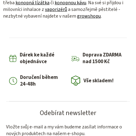
třeba
konopná lízátka
či
konopnou kávu
. Na své si přijdou i
milovníci inhalace z
vaporizérů
a samozřejmě pěstitelé -
nezbytné vybavení najdete v našem
growshopu
.
Dárek ke každé
Doprava ZDARMA
objednávce
nad 1500 Kč
Doručení během
Vše skladem!
24-48h
Odebírat newsletter
Vložte svůj e-mail a my vám budeme zasílat informace o
nových produktech na našem e-shopu.