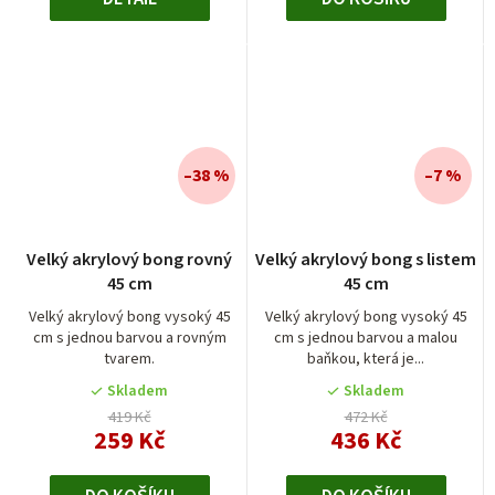
–38 %
–7 %
Velký akrylový bong rovný
Velký akrylový bong s listem
45 cm
45 cm
Velký akrylový bong vysoký 45
Velký akrylový bong vysoký 45
cm s jednou barvou a rovným
cm s jednou barvou a malou
tvarem.
baňkou, která je...
Skladem
Skladem
419 Kč
472 Kč
259 Kč
436 Kč