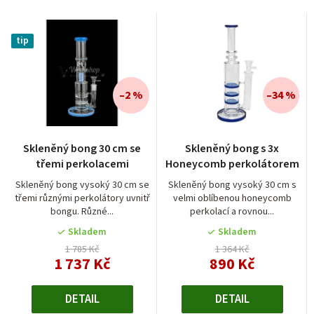
a
z
tip
e
n
í
–2 %
–34 %
p
r
Skleněný bong 30 cm se
Skleněný bong s 3x
o
třemi perkolacemi
Honeycomb perkolátorem
d
Skleněný bong vysoký 30 cm se
Skleněný bong vysoký 30 cm s
třemi různými perkolátory uvnitř
velmi oblíbenou honeycomb
u
bongu. Různé...
perkolací a rovnou...
k
Skladem
Skladem
t
1 785 Kč
1 364 Kč
1 737 Kč
890 Kč
ů
DETAIL
DETAIL