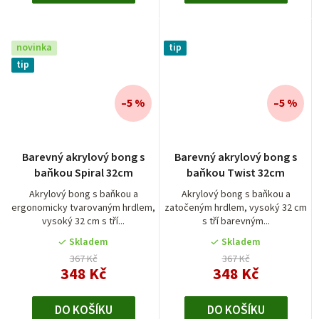
novinka
tip
tip
–5 %
–5 %
Barevný akrylový bong s
Barevný akrylový bong s
baňkou Spiral 32cm
baňkou Twist 32cm
Akrylový bong s baňkou a
Akrylový bong s baňkou a
ergonomicky tvarovaným hrdlem,
zatočeným hrdlem, vysoký 32 cm
vysoký 32 cm s tří...
s tří barevným...
Skladem
Skladem
367 Kč
367 Kč
348 Kč
348 Kč
DO KOŠÍKU
DO KOŠÍKU