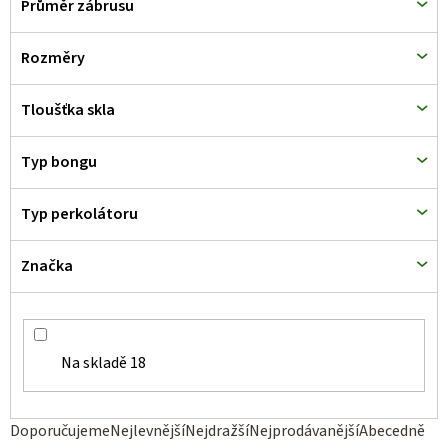
Průměr zábrusu
Rozměry
Tloušťka skla
Typ bongu
Typ perkolátoru
Značka
Na skladě
18
Ř
Doporučujeme
Nejlevnější
Nejdražší
Nejprodávanější
Abecedně