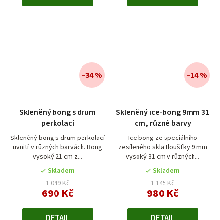
–34 %
–14 %
Průměrné
Skleněný bong s drum
Skleněný ice-bong 9mm 31
hodnocení
perkolací
cm, různé barvy
produktu
je
Skleněný bong s drum perkolací
Ice bong ze speciálního
uvnitř v různých barvách. Bong
zesíleného skla tloušťky 9 mm
4,6
vysoký 21 cm z...
vysoký 31 cm v různých...
z
5
Skladem
Skladem
hvězdiček.
1 049 Kč
1 145 Kč
690 Kč
980 Kč
DETAIL
DETAIL