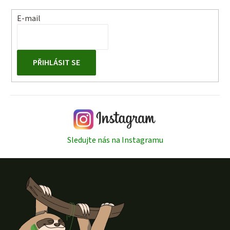
E-mail
PŘIHLÁSIT SE
Sledujte nás na Instagramu
Z
á
p
a
t