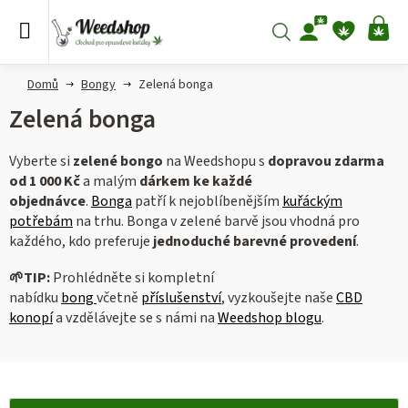
Přejít
na
Hledat
NÁ
obsah
KO
Domů
Bongy
Zelená bonga
Zelená bonga
Vyberte si
zelené bongo
na Weedshopu s
dopravou zdarma
od 1 000 Kč
a malým
dárkem ke každé
objednávce
.
Bonga
patří k nejoblíbenějším
kuřáckým
potřebám
na trhu. Bonga v zelené barvě jsou vhodná pro
každého, kdo preferuje
jednoduché barevné provedení
.
🌱
TIP:
Prohlédněte si kompletní
nabídku
bong
včetně
příslušenství
, vyzkoušejte naše
CBD
konopí
a vzdělávejte se s námi na
Weedshop blogu
.
V