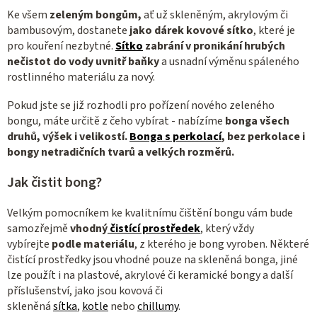
Ke všem
zeleným bongům,
ať už skleněným, akrylovým či
bambusovým, dostanete
jako dárek kovové sítko
, které je
pro kouření nezbytné.
Sítko
zabrání v pronikání hrubých
nečistot do vody uvnitř baňky
a usnadní výměnu spáleného
rostlinného materiálu za nový.
Pokud jste se již rozhodli pro pořízení nového zeleného
bongu, máte určitě z čeho vybírat - nabízíme
bonga všech
druhů, výšek i velikostí.
Bonga s perkolací
, bez perkolace i
bongy netradičních tvarů a velkých rozměrů.
Jak čistit bong?
Velkým pomocníkem ke kvalitnímu čištění bongu vám bude
samozřejmě
vhodný
čistící prostředek
, který vždy
vybírejte
podle materiálu
, z kterého je bong vyroben. Některé
čistící prostředky jsou vhodné pouze na skleněná bonga, jiné
lze použít i na plastové, akrylové či keramické bongy a další
příslušenství, jako jsou kovová či
skleněná
sítka
,
kotle
nebo
chillumy
.