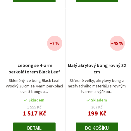
–7 %
–45 %
Průměrné
Icebong se 4-arm
Malý akrylový bong rovný 32
hodnocení
perkolátorem Black Leaf
cm
produktu
je
Skleněný ice bong Black Leaf
Středně velký, akrylový bong z
vysoký 30 cm se 4-arm perkolací
nezávadného materiálu s rovným
5,0
uvnitř bongu a...
tvarem a výškou...
z
5
Skladem
Skladem
hvězdiček.
1 555 Kč
367 Kč
1 517 Kč
199 Kč
DETAIL
DO KOŠÍKU