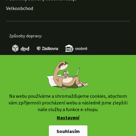
Velkoobchod
Způsoby dopravy:
Způsoby platby:
Na webu používáme a shromažďujeme cookies, abychom
vám zpříjemnili procházení webu a následně jsme zlepšili
naše služby a funkce e-shopu.
Nastavení
Copyright 2026
www.weedshop.cz
. Všechna práva
vyhrazena.
Upravit nastavení cookies
Souhlasím