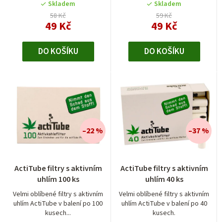
Skladem
Skladem
58 Kč
59 Kč
49 Kč
49 Kč
DO KOŠÍKU
DO KOŠÍKU
–22 %
–37 %
Průměrné
Průměrné
ActiTube filtry s aktivním
ActiTube filtry s aktivním
hodnocení
hodnocení
uhlím 100 ks
uhlím 40 ks
produktu
produktu
je
je
Velmi oblíbené filtry s aktivním
Velmi oblíbené filtry s aktivním
uhlím ActiTube v balení po 100
uhlím ActiTube v balení po 40
4,5
4,0
kusech...
kusech.
z
z