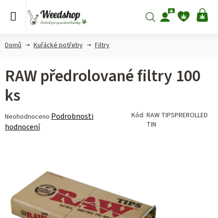
Přejít
na
Hledat
NÁ
obsah
KO
Domů
Kuřácké potřeby
Filtry
RAW předrolované filtry 100
ks
Průměrné
Kód:
RAW TIPSPREROLLED
Podrobnosti
Neohodnoceno
TIN
hodnocení
hodnocení
produktu
je
0,0
z 5
hvězdiček.