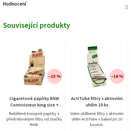
Hodnocení
Související produkty
–15 %
–16 %
Cigaretové papírky RAW
ActiTube filtry s aktivním
Connoisseur king size +
uhlím 10 ks
předrolované filtry
Nebělené konopné papírky s
Velmi oblíbené filtry s aktivním
předrolovanými filtry od značky
uhlím ActiTube v balení po 10
RAW.
kusech.