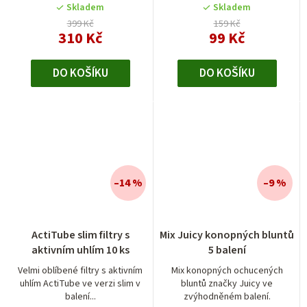
5
5
Skladem
Skladem
hvězdiček.
hvězdiček.
399 Kč
159 Kč
310 Kč
99 Kč
DO KOŠÍKU
DO KOŠÍKU
–14 %
–9 %
Průměrné
ActiTube slim filtry s
Mix Juicy konopných bluntů
hodnocení
aktivním uhlím 10 ks
5 balení
produktu
je
Velmi oblíbené filtry s aktivním
Mix konopných ochucených
uhlím ActiTube ve verzi slim v
bluntů značky Juicy ve
5,0
balení...
zvýhodněném balení.
z