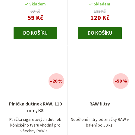
5
Skladem
Skladem
hvězdiček.
69 Kč
132 Kč
59 Kč
120 Kč
DO KOŠÍKU
DO KOŠÍKU
–20 %
–50 %
Plnička dutinek RAW, 110
RAW filtry
mm, KS
Plnička cigaretových dutinek
Nebělené filtry od značky RAW v
kónického tvaru vhodná pro
balení po 50 ks.
všechny RAW a...