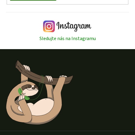
Sledujte nás na Instagramu
Z
á
p
a
t
í