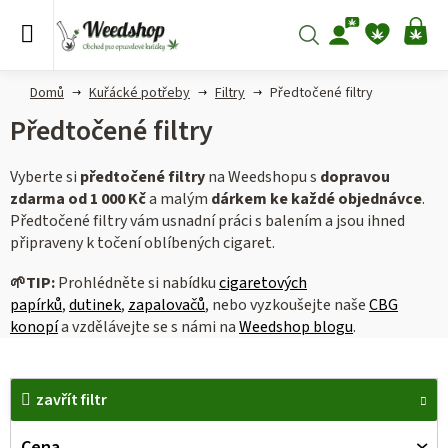
Přejít
na
Hledat
NÁ
obsah
KO
Domů
Kuřácké potřeby
Filtry
Předtočené filtry
Předtočené filtry
Vyberte si
předtočené filtry
na Weedshopu s
dopravou
zdarma od 1 000 Kč
a malým
dárkem ke každé objednávce
.
P
ředtočené filtry vám usnadní práci s balením a jsou ihned
připraveny k točení oblíbených cigaret.
🌱
TIP:
Prohlédněte si nabídku
cigaretových
papírků
,
dutinek
,
zapalovačů
, nebo vyzkoušejte naše
CBG
konopí
a vzdělávejte se s námi na
Weedshop blogu
.
V
zavřít filtr
ý
p
Cena