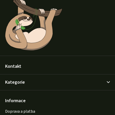
p
a
t
í
Kontakt
Kategorie
Informace
Doprava a platba