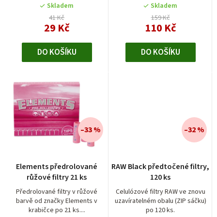
k
Skladem
Skladem
t
41 Kč
159 Kč
29 Kč
110 Kč
ů
DO KOŠÍKU
DO KOŠÍKU
–33 %
–32 %
Průměrné
Elements předrolované
RAW Black předtočené filtry,
hodnocení
růžové filtry 21 ks
120 ks
produktu
je
Předrolované filtry v růžové
Celulózové filtry RAW ve znovu
barvě od značky Elements v
uzavíratelném obalu (ZIP sáčku)
3,0
krabičce po 21 ks....
po 120 ks.
z