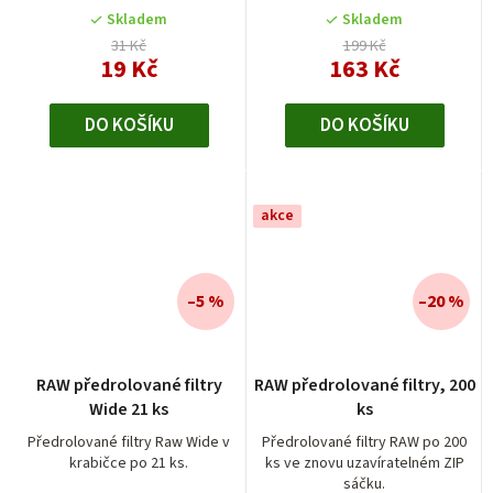
Skladem
Skladem
31 Kč
199 Kč
19 Kč
163 Kč
DO KOŠÍKU
DO KOŠÍKU
akce
–5 %
–20 %
RAW předrolované filtry
RAW předrolované filtry, 200
Wide 21 ks
ks
Předrolované filtry Raw Wide v
Předrolované filtry RAW po 200
krabičce po 21 ks.
ks ve znovu uzavíratelném ZIP
sáčku.