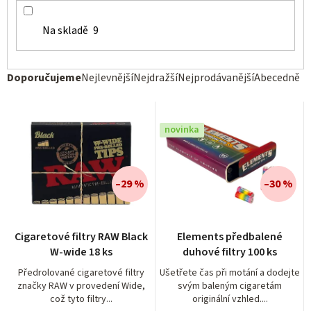
Na skladě
9
Ř
Doporučujeme
Nejlevnější
Nejdražší
Nejprodávanější
Abecedně
a
z
novinka
e
n
í
–29 %
–30 %
p
r
Cigaretové filtry RAW Black
Elements předbalené
o
W-wide 18 ks
duhové filtry 100 ks
d
Předrolované cigaretové filtry
Ušetřete čas při motání a dodejte
značky RAW v provedení Wide,
svým baleným cigaretám
u
což tyto filtry...
originální vzhled....