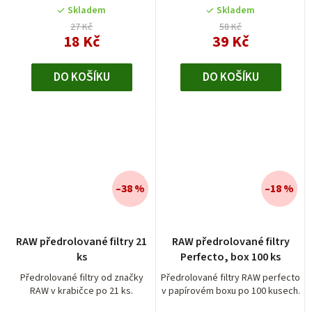
5
Skladem
Skladem
hvězdiček.
27 Kč
58 Kč
18 Kč
39 Kč
DO KOŠÍKU
DO KOŠÍKU
–38 %
–18 %
RAW předrolované filtry 21
RAW předrolované filtry
ks
Perfecto, box 100 ks
Předrolované filtry od značky
Předrolované filtry RAW perfecto
RAW v krabičce po 21 ks.
v papírovém boxu po 100 kusech.