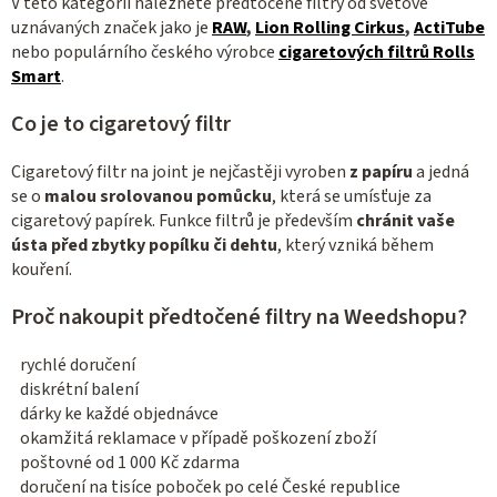
V této kategorii naleznete předtočené filtry od světově
k
uznávaných značek jako je
RAW
,
Lion Rolling Cirkus
,
ActiTube
y
nebo populárního českého výrobce
cigaretových filtrů Rolls
v
Smart
.
ý
Co je to cigaretový filtr
p
i
Cigaretový filtr na joint je nejčastěji vyroben
z papíru
a jedná
s
se o
malou srolovanou pomůcku
, která se umísťuje za
u
cigaretový papírek. Funkce filtrů je především
chránit vaše
ústa před zbytky popílku či dehtu
, který vzniká během
kouření.
Proč nakoupit předtočené filtry na Weedshopu?
rychlé doručení
diskrétní balení
dárky ke každé objednávce
okamžitá reklamace v případě poškození zboží
poštovné od 1 000 Kč zdarma
doručení na tisíce poboček po celé České republice