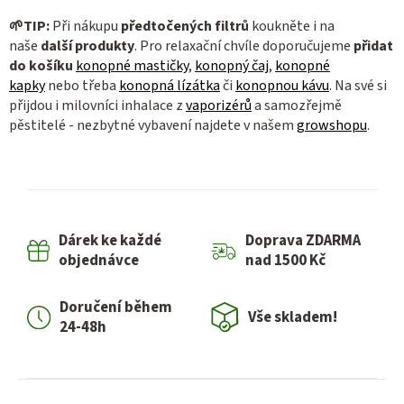
🌱
TIP:
Při nákupu
předtočených filtrů
koukněte i na
naše
další produkty
. Pro relaxační chvíle doporučujeme
přidat
do košíku
konopné mastičky
,
konopný čaj
,
konopné
kapky
nebo třeba
konopná lízátka
či
konopnou kávu
. Na své si
přijdou i milovníci inhalace z
vaporizérů
a samozřejmě
pěstitelé - nezbytné vybavení najdete v našem
growshopu
.
Dárek ke každé
Doprava ZDARMA
objednávce
nad 1500 Kč
Doručení během
Vše skladem!
24-48h