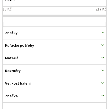
i
18
Kč
217
Kč
s
p
r
Značky
o
d
Kuřácké potřeby
u
k
Materiál
t
Rozměry
ů
Velikost balení
Značka