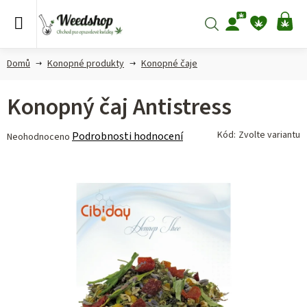
Přejít
na
Hledat
NÁ
obsah
KO
Domů
Konopné produkty
Konopné čaje
Konopný čaj Antistress
Průměrné
Kód:
Zvolte variantu
Podrobnosti hodnocení
Neohodnoceno
hodnocení
produktu
je
0,0
z 5
hvězdiček.