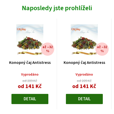
Naposledy jste prohlíželi
až –32
až –32
%
%
Konopný čaj Antistress
Konopný čaj Antistress
Vyprodáno
Vyprodáno
od 209 Kč
od 209 Kč
od 141 Kč
od 141 Kč
Měrná
Měrná
cena:
cena:
DETAIL
DETAIL