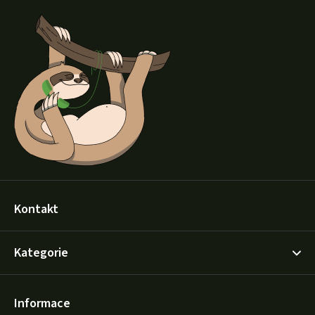
á
p
a
t
í
Kontakt
Kategorie
Informace