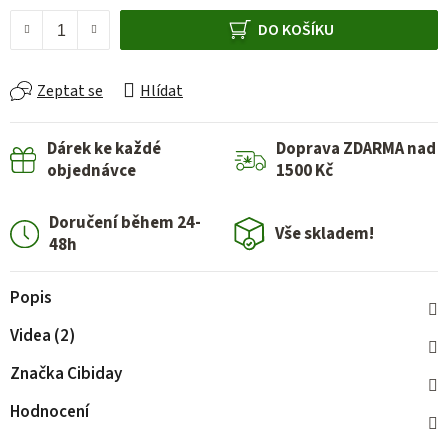
Měrná cena:
DO KOŠÍKU
Zeptat se
Hlídat
Dárek ke každé
Doprava ZDARMA nad
objednávce
1500 Kč
Doručení během 24-
Vše skladem!
48h
Popis
Videa (2)
Značka
Cibiday
Hodnocení