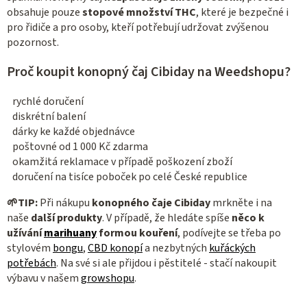
obsahuje pouze
stopové množství THC
, které je bezpečné i
pro řidiče a pro osoby, kteří potřebují udržovat zvýšenou
pozornost.
Proč koupit konopný čaj Cibiday na Weedshopu?
rychlé doručení
diskrétní balení
dárky ke každé objednávce
poštovné od 1 000 Kč zdarma
okamžitá reklamace v případě poškození zboží
doručení na tisíce poboček po celé České republice
🌱TIP:
Při nákupu
konopného čaje Cibiday
mrkněte i na
naše
další produkty
.
V případě, že hledáte spíše
něco k
užívání
marihuany
formou kouření
, podívejte se třeba po
stylovém
bongu
,
CBD konopí
a nezbytných
kuřáckých
potřebách
.
Na své si ale přijdou i pěstitelé - stačí nakoupit
výbavu v našem
growshopu
.