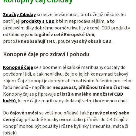
Značky Cibiday
si nelze nevšimnout, protože již několik let
patří její
produkty s CBD
k těm neprodávanějším, a to
především díky dobrému poměru kvality k ceně. CBD produkty
od Cibiday jsou
legální
v celé Evropské Unii
,
protože
neobsahují THC
, pouze
vysoký obsah CBD
.
Konopné čaje pro zdraví i pohodu
Konopné čaje
se s boomem lékařské marihuany dostaly do
povědomí lidí, a tak není divu, že je o jejich konzumaci takový
zájem. Čaj z konopí je dobrým alternativním řešením pro celou
řadu neduhů - například
nespavost, přílišnou trému či stres
.
Konopný čaj se připravuje
z listů a malého množství
CBD
květů
, které čaji z marihuany dodávají velmi kořeněnou chuť.
Do
čajové směsi
se většinou přidává také
pravý zelený nebo
černý čaj
, případně kousky ovoce. Jako příměsi do CBD čajů z
konopí mohou být použity i různé bylinky (meduňka, máta či
ibišek).