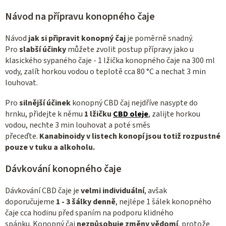
Návod na přípravu konopného čaje
Návod
jak si připravit konopný čaj
je poměrně snadný.
Pro
slabší účinky
můžete zvolit postup přípravy jako u
klasického sypaného čaje - 1 lžička konopného čaje na 300 ml
vody, zalít horkou vodou o teplotě cca 80 °C a nechat 3 min
louhovat.
Pro
silnější účinek
konopný CBD čaj nejdříve nasypte do
hrnku, přidejte k němu
1 lžičku
CBD oleje
, zalijte horkou
vodou, nechte 3 min louhovat a poté směs
přeceďte.
Kanabinoidy v listech konopí jsou totiž rozpustné
pouze v tuku
a alkoholu.
Dávkování konopného čaje
Dávkování CBD čaje je
velmi individuální
, avšak
doporučujeme
1 - 3 šálky denně
, nejlépe 1 šálek konopného
čaje cca hodinu před spaním na podporu klidného
spánku. Konopný čaj
nezpůsobuje změny vědomí
, protože