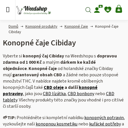
Přejít
na
Hledat
NÁ
obsah
KO
Domů
Konopné produkty
Konopné čaje
Konopné čaje
Cibiday
Konopné čaje Cibiday
Vyberte si
konopný čaj Cibiday
na Weedshopu s
dopravou
zdarma od 1 000 Kč
a malým
dárkem ke každé
objednávce
.
Konopné čaje
od holandské značky Cibiday
mají
garantovaný obsah CBD
a žádné nebo pouze stopové
množství THC. V nabídce najdete kromě oblíbených
konopných čajů také
CBD oleje
a další
konopné
potraviny
,
jako jsou
CBD lízátka
,
CBD bonbony
nebo
CBD
tablety
. Všechny produkty této značky jsou vhodné i pro citlivé
či starší osoby.
🌱
TIP:
Prohlédněte si kompletní nabídku
konopných potravin
,
vyzkoušejte naši
konopnou kosmetiku
nebo
kuřácké potřeby
a