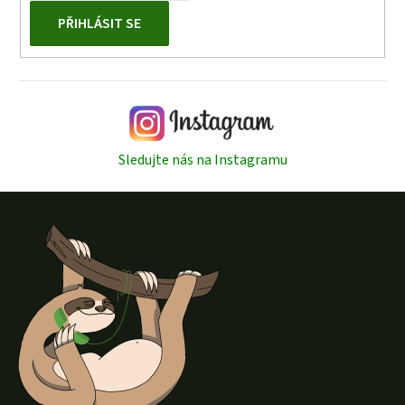
PŘIHLÁSIT SE
Sledujte nás na Instagramu
Z
á
p
a
t
í