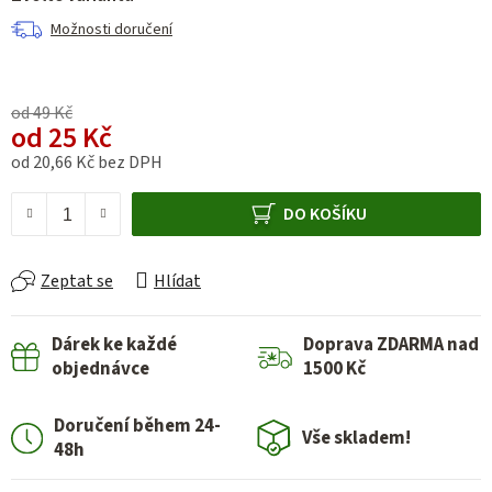
Možnosti doručení
od 49 Kč
od
25 Kč
od
20,66 Kč
bez DPH
Měrná cena:
DO KOŠÍKU
Zeptat se
Hlídat
Dárek ke každé
Doprava ZDARMA nad
objednávce
1500 Kč
Doručení během 24-
Vše skladem!
48h