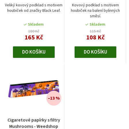
je
Veliký kovový podklad s motivem
Kovový podklad s motivem
houbiček od značky Black Leaf.
houbiček na balení bylinných
5,0
směsí.
z
5
Skladem
Skladem
hvězdiček.
180 Kč
115 Kč
165 Kč
108 Kč
DO KOŠÍKU
DO KOŠÍKU
–13 %
Cigaretové papírky s filtry
Mushrooms - Weedshop