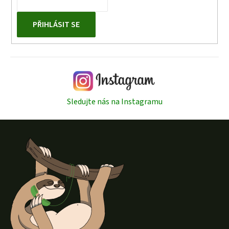
PŘIHLÁSIT SE
Sledujte nás na Instagramu
Z
á
p
a
t
í