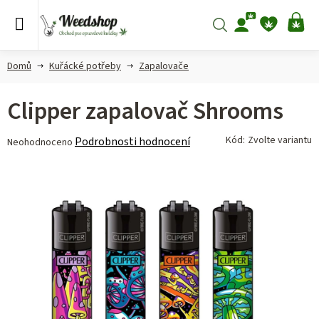
Přejít
na
Hledat
NÁ
obsah
KO
Domů
Kuřácké potřeby
Zapalovače
Clipper zapalovač Shrooms
Průměrné
Kód:
Zvolte variantu
Podrobnosti hodnocení
Neohodnoceno
hodnocení
produktu
je
0,0
z 5
hvězdiček.