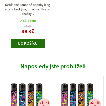
Nebělené konopné papírky king
size s širokými, trhacími filtry od
značky...
Skladem
45 Kč
39 Kč
DO KOŠÍKU
Naposledy jste prohlíželi
až –48
až –48