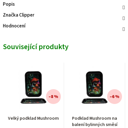
Popis
Značka
Clipper
Hodnocení
Související produkty
–8 %
–6 %
Průměrné
Velký podklad Mushroom
Podklad Mushroom na
hodnocení
balení bylinných směsí
produktu