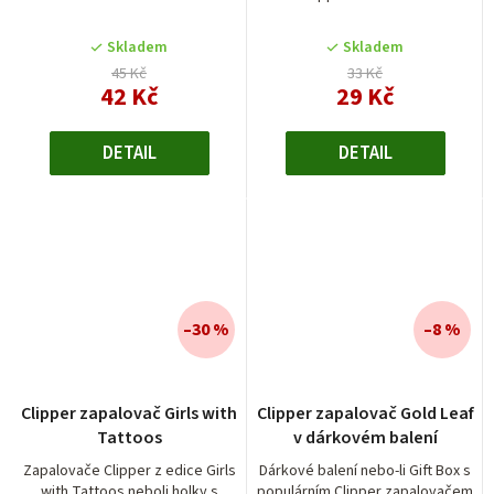
Skladem
Skladem
45 Kč
33 Kč
42 Kč
29 Kč
DETAIL
DETAIL
–30 %
–8 %
Průměrné
Clipper zapalovač Girls with
Clipper zapalovač Gold Leaf
hodnocení
Tattoos
v dárkovém balení
produktu
je
Zapalovače Clipper z edice Girls
Dárkové balení nebo-li Gift Box s
with Tattoos neboli holky s
populárním Clipper zapalovačem