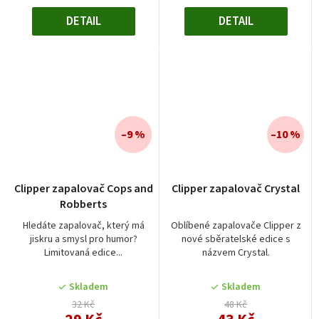
DETAIL
DETAIL
–9 %
–10 %
Clipper zapalovač Cops and
Clipper zapalovač Crystal
Robberts
Hledáte zapalovač, který má
Oblíbené zapalovače Clipper z
jiskru a smysl pro humor?
nové sběratelské edice s
Limitovaná edice...
názvem Crystal.
Skladem
Skladem
32 Kč
48 Kč