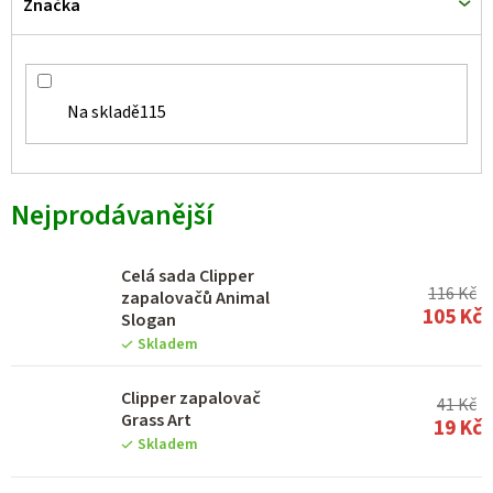
Značka
Na skladě
115
Nejprodávanější
Celá sada Clipper
116 Kč
zapalovačů Animal
105 Kč
Slogan
Skladem
Clipper zapalovač
41 Kč
Grass Art
19 Kč
Skladem