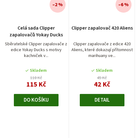
–2 %
–6 %
Celá sada Clipper
Clipper zapalovač 420 Aliens
zapalovačů Yokay Ducks
Sběratelské Clipper zapalovače z
Clipper zapalovače z edice 420
edice Yokay Ducks s motivy
Aliens, které dokazují přítomnost
kachniček v...
marihuany ve...
Skladem
Skladem
118 Kč
45 Kč
115 Kč
42 Kč
DO KOŠÍKU
DETAIL