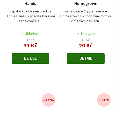
Hands
Homegrown
Zapalovače Clipper z edice
Zapalovače Clipper z edice
Hippie Hands. Nápadité barevné
Homegrown s konopnými motivy
zapalovače s...
v různých barvách.
Skladem
Skladem
32 Kč
40 Kč
31 Kč
20 Kč
DETAIL
DETAIL
–37 %
–39 %