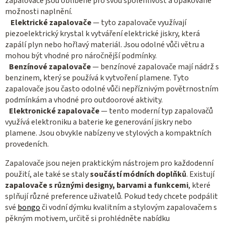
zapalovače jsou oblíbené pro svou spolehlivost a opakované
možnosti naplnění.
Elektrické zapalovače
— tyto zapalovače využívají
piezoelektrický krystal k vytváření elektrické jiskry, která
zapálí plyn nebo hořlavý materiál. Jsou odolné vůči větru a
mohou být vhodné pro náročnější podmínky.
Benzínové zapalovače
— benzínové zapalovače mají nádrž s
benzinem, který se používá k vytvoření plamene. Tyto
zapalovače jsou často odolné vůči nepříznivým povětrnostním
podmínkám a vhodné pro outdoorové aktivity.
Elektronické zapalovače
— tento moderní typ zapalovačů
využívá elektroniku a baterie ke generování jiskry nebo
plamene. Jsou obvykle nabízeny ve stylových a kompaktních
provedeních.
Zapalovače jsou nejen praktickým nástrojem pro každodenní
použití, ale také se staly
součástí módních doplňků
. Existují
zapalovače s různými designy, barvami a funkcemi
, které
splňují různé preference uživatelů. Pokud tedy chcete podpálit
své
bongo
či vodní dýmku kvalitním a stylovým zapalovačem s
pěkným motivem, určitě si prohlédněte nabídku