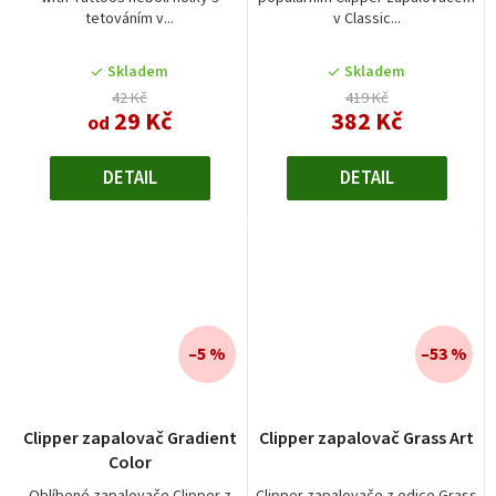
5,0
tetováním v...
v Classic...
z
5
Skladem
Skladem
hvězdiček.
42 Kč
419 Kč
29 Kč
382 Kč
od
DETAIL
DETAIL
–5 %
–53 %
Clipper zapalovač Gradient
Clipper zapalovač Grass Art
Color