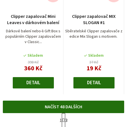
Clipper zapalovač Mini
Clipper zapalovač MIX
Leaves v dárkovém balení
SLOGAN #1
Dárkové balení nebo-li Gift Box s
Sběratelské Clipper zapalovače z
populárním Clipper zapalovačem
edice Mix Slogan s motivem.
v Classic...
Skladem
Skladem
398 Kč
37 Kč
360 Kč
19 Kč
DETAIL
DETAIL
NAČÍST 48 DALŠÍCH
S
1
3
t
O