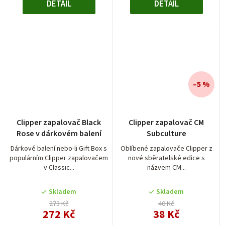
DETAIL
DETAIL
–5 %
Clipper zapalovač Black
Clipper zapalovač CM
Rose v dárkovém balení
Subculture
Dárkové balení nebo-li Gift Box s
Oblíbené zapalovače Clipper z
populárním Clipper zapalovačem
nové sběratelské edice s
v Classic...
názvem CM...
Skladem
Skladem
273 Kč
40 Kč
272 Kč
38 Kč