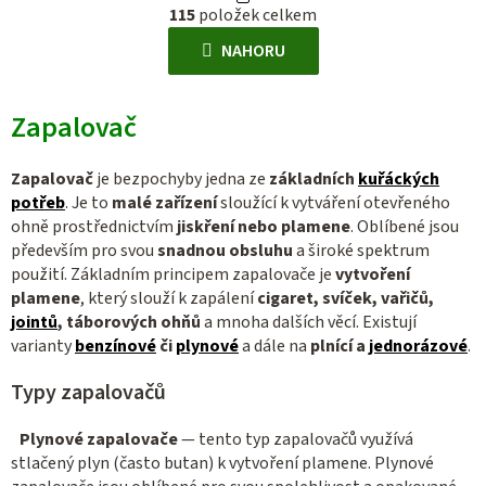
r
115
položek celkem
v
á
l
NAHORU
n
á
k
d
o
Zapalovač
a
v
c
á
í
Zapalovač
je bezpochyby jedna ze
základních
kuřáckých
n
p
potřeb
. Je to
malé zařízení
sloužící k vytváření otevřeného
í
ohně prostřednictvím
jiskření nebo plamene
. Oblíbené jsou
r
především pro svou
snadnou obsluhu
a široké spektrum
v
použití. Základním principem zapalovače je
vytvoření
k
plamene
, který slouží k zapálení
cigaret, svíček, vařičů,
y
jointů
, táborových ohňů
a mnoha dalších věcí. Existují
v
varianty
benzínové
či
plynové
a dále na
plnící a
jednorázové
.
ý
p
Typy zapalovačů
i
s
Plynové zapalovače
— tento typ zapalovačů využívá
u
stlačený plyn (často butan) k vytvoření plamene. Plynové