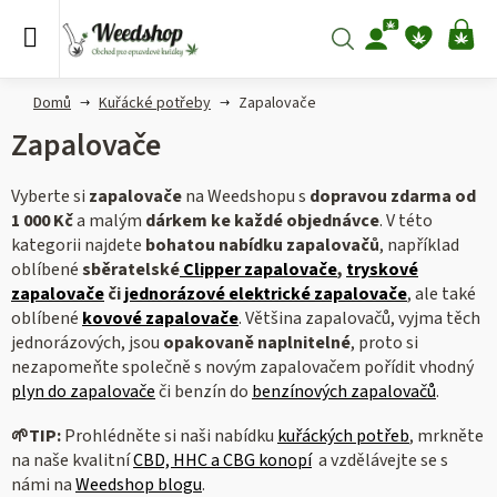
Přejít
na
Hledat
NÁ
obsah
KO
Domů
Kuřácké potřeby
Zapalovače
Zapalovače
Vyberte si
zapalovače
na Weedshopu s
dopravou zdarma od
1 000 Kč
a malým
dárkem ke každé objednávce
.
V této
kategorii najdete
bohatou nabídku zapalovačů
, například
oblíbené
sběratelské
Clipper zapalovače
,
tryskové
zapalovače
či
jednorázové elektrické zapalovače
, ale také
oblíbené
kovové zapalovače
. Většina zapalovačů, vyjma těch
jednorázových, jsou
opakovaně naplnitelné
, proto si
nezapomeňte společně s novým zapalovačem pořídit vhodný
plyn do zapalovače
či benzín do
benzínových zapalovačů
.
🌱
TIP:
Prohlédněte si naši nabídku
kuřáckých potřeb
, mrkněte
na naše kvalitní
CBD, HHC a CBG konopí
a vzdělávejte se s
námi na
Weedshop blogu
.