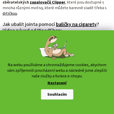
sběratelských
zapalovačů
Clipper
, které jsou dostupné s
mnoha různými motivy, které můžete barevně sladit třeba s
drtičkou
.
Jak ubalit jointa pomocí
baličky na cigarety
?
Video návod od WeedShop:
Na webu používáme a shromažďujeme cookies, abychom
vám zpříjemnili procházení webu a následně jsme zlepšili
naše služby a funkce e-shopu.
Nastavení
Souhlasím
Proč nakupovat zapalovače na Weedshopu?