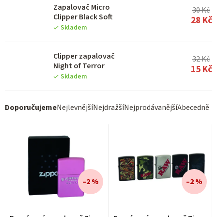
Zapalovač Micro
30 Kč
Clipper Black Soft
28 Kč
Skladem
Clipper zapalovač
32 Kč
Night of Terror
15 Kč
Skladem
Ř
Doporučujeme
Nejlevnější
Nejdražší
Nejprodávanější
Abecedně
a
z
e
n
í
–2 %
–2 %
p
r