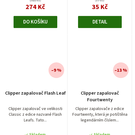
346 Kč
37 Kč
274 Kč
35 Kč
DO KOŠÍKU
DETAIL
–9 %
–13 %
Clipper zapalovač Flash Leaf
Clipper zapalovač
Fourtwenty
Clipper zapalovač ve velikosti
Clipper zapalovače z edice
Classic z edice nazvané Flash
Fourtwenty, která je potištěna
Leafs. Tato...
legendárním číslem...
Skladem
Skladem