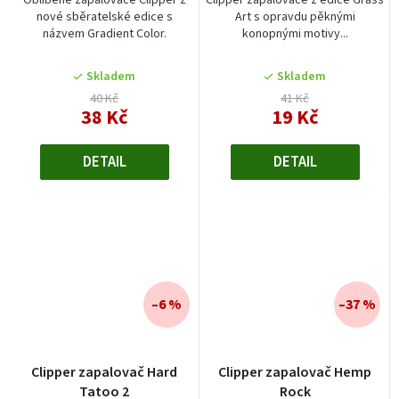
Oblíbené zapalovače Clipper z
Clipper zapalovače z edice Grass
nové sběratelské edice s
Art s opravdu pěknými
názvem Gradient Color.
konopnými motivy...
Skladem
Skladem
40 Kč
41 Kč
38 Kč
19 Kč
DETAIL
DETAIL
–6 %
–37 %
Clipper zapalovač Hard
Clipper zapalovač Hemp
Tatoo 2
Rock