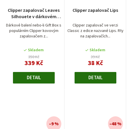
Clipper zapalovač Leaves
Clipper zapalovač Lips
Silhouete v dárkovém
balení
Dárkové balení nebo-li Gift Box s
Clipper zapalovač ve verzi
populárním Clipper kovovým
Classic z edice nazvané Lips. Rty
zapalovačem z...
na zapalovačích...
Skladem
Skladem
350 Kč
39 Kč
339 Kč
38 Kč
DETAIL
DETAIL
–9 %
–48 %