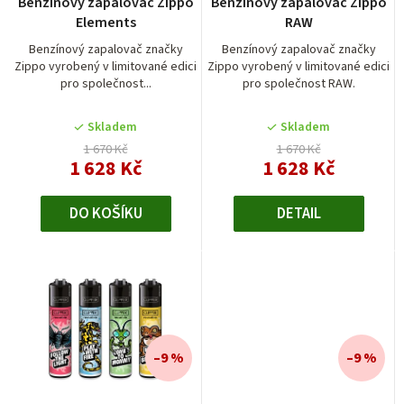
Benzínový zapalovač Zippo
Benzínový zapalovač Zippo
o
Elements
RAW
d
Benzínový zapalovač značky
Benzínový zapalovač značky
Zippo vyrobený v limitované edici
Zippo vyrobený v limitované edici
u
pro společnost...
pro společnost RAW.
k
t
Skladem
Skladem
1 670 Kč
1 670 Kč
ů
1 628 Kč
1 628 Kč
DO KOŠÍKU
DETAIL
–9 %
–9 %