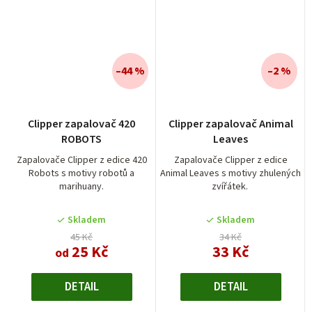
–44 %
–2 %
Clipper zapalovač 420
Clipper zapalovač Animal
ROBOTS
Leaves
Zapalovače Clipper z edice 420
Zapalovače Clipper z edice
Robots s motivy robotů a
Animal Leaves s motivy zhulených
marihuany.
zvířátek.
Skladem
Skladem
45 Kč
34 Kč
25 Kč
33 Kč
od
DETAIL
DETAIL