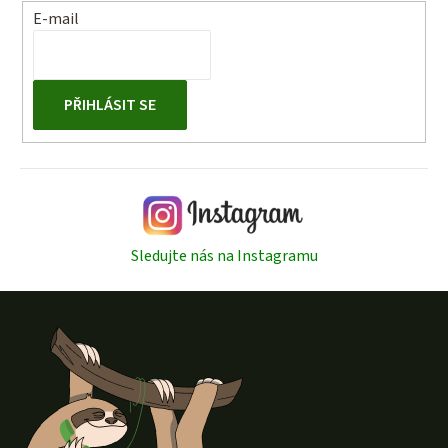
E-mail
PŘIHLÁSIT SE
Sledujte nás na Instagramu
Z
á
p
a
t