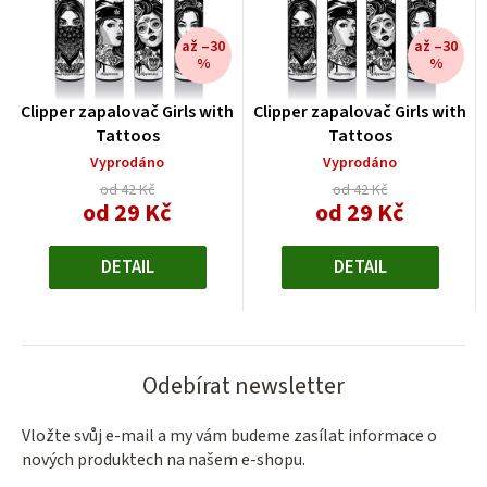
až –30
až –30
%
%
Clipper zapalovač Girls with
Clipper zapalovač Girls with
Tattoos
Tattoos
Vyprodáno
Vyprodáno
od 42 Kč
od 42 Kč
od 29 Kč
od 29 Kč
Měrná
Měrná
cena:
cena:
DETAIL
DETAIL
Odebírat newsletter
Vložte svůj e-mail a my vám budeme zasílat informace o
nových produktech na našem e-shopu.