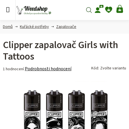
Přejít
na
Hledat
NÁ
obsah
KO
Domů
Kuřácké potřeby
Zapalovače
Clipper zapalovač Girls with
Tattoos
Průměrné
Kód:
Zvolte variantu
Podrobnosti hodnocení
1 hodnocení
hodnocení
produktu
je
5,0
z 5
hvězdiček.