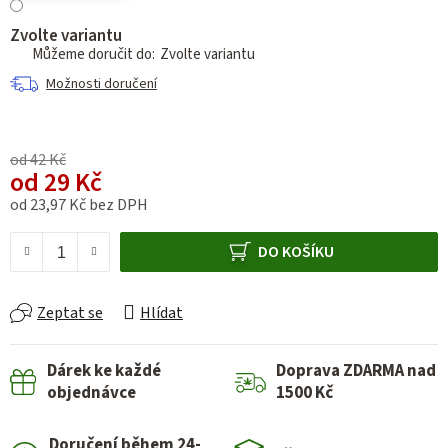
Zvolte variantu
Zvolte variantu
Možnosti doručení
od 42 Kč
od
29 Kč
od
23,97 Kč
bez DPH
Měrná cena:
DO KOŠÍKU
Zeptat se
Hlídat
Dárek ke každé
Doprava ZDARMA nad
objednávce
1500 Kč
Doručení během 24-