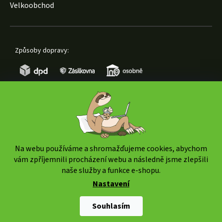
Velkoobchod
Způsoby dopravy:
Způsoby platby:
Na webu používáme a shromažďujeme cookies, abychom
vám zpříjemnili procházení webu a následně jsme zlepšili
naše služby a funkce e-shopu.
Nastavení
Copyright 2026
www.weedshop.cz
. Všechna práva
vyhrazena.
Upravit nastavení cookies
Souhlasím
Shoptet Premium
|
mime digital