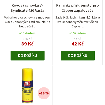
Kovová schovka V-
Kamínky příslušenství pro
Syndicate 420 Rasta
Clipper zapalovače
Velká kovová schovka s motivem
Sada 9 škrtacích kamínků, které
420 a konopných listů sloužící na
lze snadno vyměnit ve všech
bezpečné...
Clipper...
Skladem
Skladem
125 Kč
47 Kč
89 Kč
42 Kč
DO KOŠÍKU
DO KOŠÍKU
–13 %