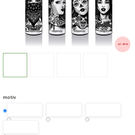
až –30 %
motiv