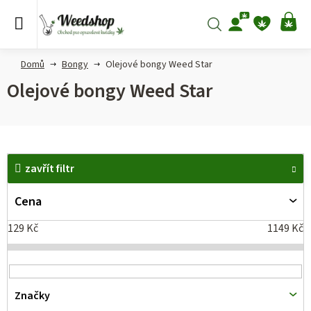
Přejít
na
Hledat
NÁ
obsah
KO
Domů
Bongy
Olejové bongy Weed Star
Olejové bongy Weed Star
V
zavřít filtr
ý
p
Cena
i
129
Kč
1149
Kč
s
p
r
Značky
o