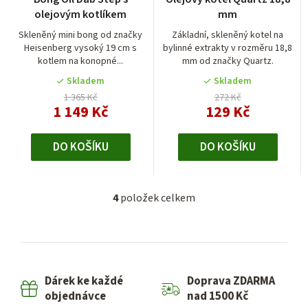
olejovým kotlíkem
mm
Skleněný mini bong od značky
Základní, skleněný kotel na
Heisenberg vysoký 19 cm s
bylinné extrakty v rozměru 18,8
kotlem na konopné...
mm od značky Quartz.
Skladem
Skladem
1 365 Kč
272 Kč
1 149 Kč
129 Kč
DO KOŠÍKU
DO KOŠÍKU
4
položek celkem
O
v
l
á
d
Dárek ke každé
Doprava ZDARMA
a
objednávce
nad 1500 Kč
c