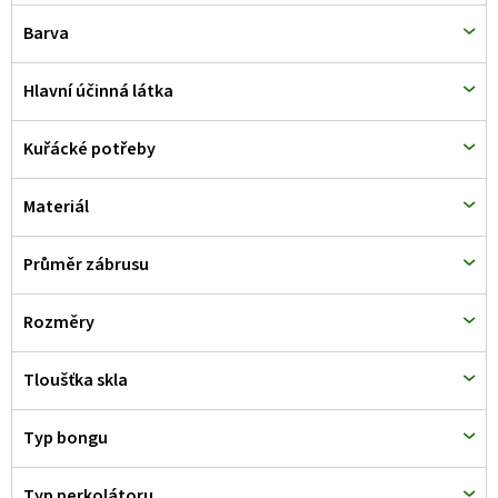
d
Barva
u
k
Hlavní účinná látka
t
Kuřácké potřeby
ů
Materiál
Průměr zábrusu
Rozměry
Tloušťka skla
Typ bongu
Typ perkolátoru