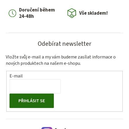
í
Doručení během
p
Vše skladem!
24-48h
r
v
k
y
Odebírat newsletter
v
ý
Vložte svůj e-mail a my vám budeme zasílat informace o
p
nových produktech na našem e-shopu.
i
s
E-mail
u
PŘIHLÁSIT SE