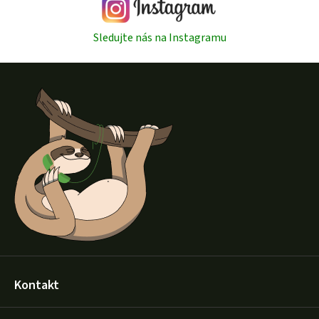
Sledujte nás na Instagramu
Z
á
p
a
t
í
Kontakt