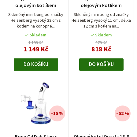
o
olejovým kotlíkem
olejovým kotlíkem
d
Skleněný mini bong od značky
Skleněný mini bong od značky
Heisenberg vysoký 22 cm s
Heisenberg vysoký 11 cm, délka
u
kotlem na konopné...
12 cm s kotlem na...
k
Skladem
Skladem
t
1 199 Kč
879 Kč
1 149 Kč
818 Kč
ů
DO KOŠÍKU
DO KOŠÍKU
–15 %
–52 %
Bong Oil Dab Step s
Olejový kotel Quartz 18,8