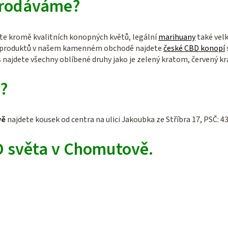
prodáváme?
te kromě kvalitních konopných květů, legální
marihuany
také vel
D produktů v našem kamenném obchodě najdete
české CBD konopí
najdete všechny oblíbené druhy jako je zelený kratom, červený kr
d?
vě
najdete kousek od centra na ulici Jakoubka ze Stříbra 17, PSČ: 4
D světa v Chomutově.