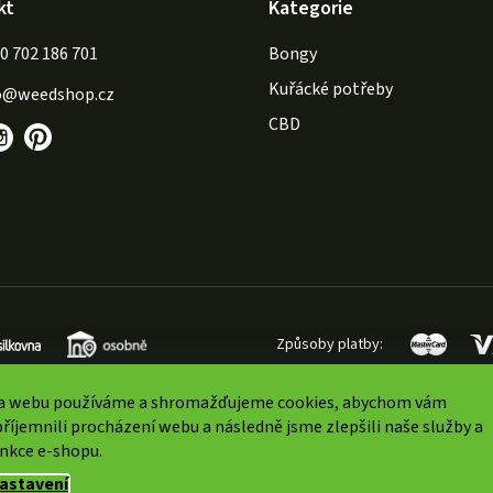
kt
Kategorie
702 186 701
Bongy
Kuřácké potřeby
o
@
weedshop.cz
CBD
Způsoby platby:
a webu používáme a shromažďujeme cookies, abychom vám
říjemnili procházení webu a následně jsme zlepšili naše služby a
unkce e-shopu.
vyhrazena.
Upravit nastavení cookies
astavení