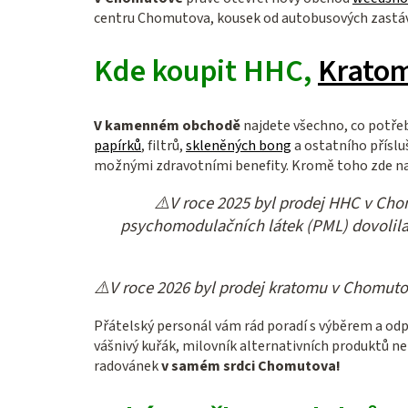
centru Chomutova, kousek od autobusových zastáve
Kde koupit HHC,
Krato
V kamenném obchodě
najdete všechno, co potřeb
papírků
, filtrů,
skleněných bong
a ostatního příslu
možnými zdravotními benefity. Kromě toho zde na
⚠️V roce 2025 byl prodej HHC v Ch
psychomodulačních látek (PML) dovolila 
⚠️V roce 2026 byl prodej kratomu v Chomut
Přátelský personál vám rád poradí s výběrem a odpo
vášnivý kuřák, milovník alternativních produktů n
radovánek
v samém srdci Chomutova!