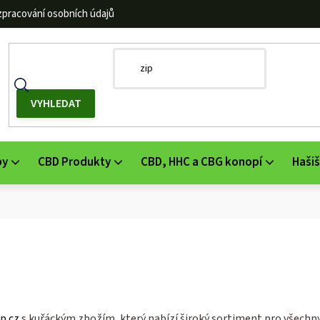
zpracování osobních údajů
by
CBD Produkty
CBD, HHC a CBG konopí
Hašiš
p.cz
s kuřáckým zbožím, který nabízí široký sortiment pro všechny 