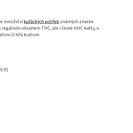
ké množství
kuřáckých potřeb
známých značek
s legálním obsahem THC, ale i české HHC květy, o
atom či bílý kratom.
30 01