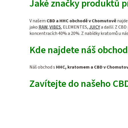
Jaké značky produktů 
V našem
CBD a HHC obchodě v Chomutově
najde
jako
RAW
,
VIBES
, ELEMENTES,
JUICY
a další. Z CB
koncentracích 40% a 20%. Z nabídky kratomů u nás 
Kde najdete náš obcho
Náš obchod s
HHC, kratomem a CBD v Chomuto
Zavítejte do našeho CB