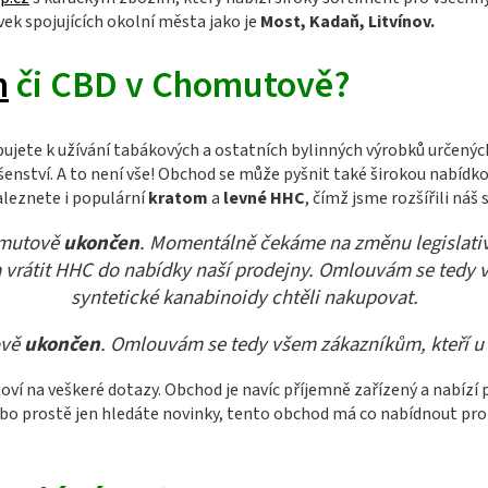
k spojujících okolní města jako je
Most, Kadaň, Litvínov.
m
či CBD v Chomutově?
ujete k užívání tabákových a ostatních bylinných výrobků určenýc
šenství. A to není vše! Obchod se může pyšnit také širokou nabídk
leznete i populární
kratom
a
levné HHC
, čímž jsme rozšířili ná
omutově
ukončen
. Momentálně čekáme na změnu legislativy
vrátit HHC do nabídky naší prodejny. Omlouvám se tedy v
syntetické kanabinoidy chtěli nakupovat.
ově
ukončen
. Omlouvám se tedy všem zákazníkům, kteří u 
ví na veškeré dotazy. Obchod je navíc příjemně zařízený a nabízí p
ebo prostě jen hledáte novinky, tento obchod má co nabídnout pro 