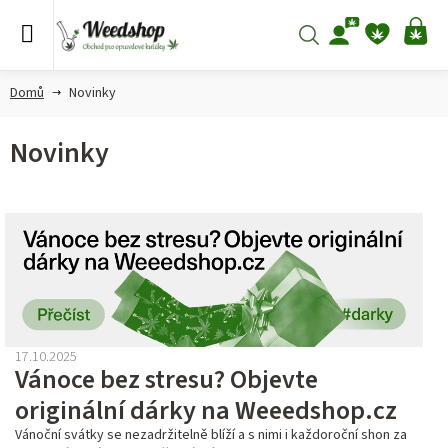
Přejít
na
Hledat
NÁ
obsah
KO
Domů
Novinky
Novinky
V
ý
p
i
s
17.10.2025
č
Vánoce bez stresu? Objevte
l
originální dárky na Weeedshop.cz
á
Vánoční svátky se nezadržitelně blíží a s nimi i každoroční shon za