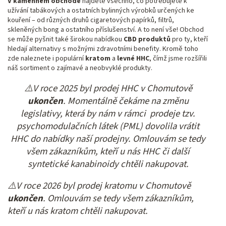
V kamenném obchodě
najdete všechno, co potřebujete k
užívání tabákových a ostatních bylinných výrobků určených ke
kouření – od různých druhů cigaretových papírků, filtrů,
skleněných bong a ostatního příslušenství. A to není vše! Obchod
se může pyšnit také širokou nabídkou
CBD produktů
pro ty, kteří
hledají alternativy s možnými zdravotními benefity. Kromě toho
zde naleznete i populární
kratom
a
levné HHC
, čímž jsme rozšířili
náš sortiment o zajímavé a neobvyklé produkty.
⚠️V roce 2025 byl prodej HHC v Chomutově
ukončen
. Momentálně čekáme na změnu
legislativy, která by nám v rámci prodeje tzv.
psychomodulačních látek (PML) dovolila vrátit
HHC do nabídky naší prodejny. Omlouvám se tedy
všem zákazníkům, kteří u nás HHC či další
syntetické kanabinoidy chtěli nakupovat.
⚠️V roce 2026 byl prodej kratomu v Chomutově
ukončen
. Omlouvám se tedy všem zákazníkům,
kteří u nás kratom chtěli nakupovat.