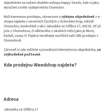
objednávku na našem druhém
eshopu Happy Seeds
, kde si jako
doručení zvolte výdejní místo Chomutov.
Naši kamennou prodejnu, showroom a
výdejnu objednávek
z e-
shopu najdete v severních Čechách v Ústeckém kraji, městě
Chomutov, konkrétně v ulici Jakoubka ze Stříbra 17, 430 01. Ať už
jste z Chomutova, či některého z okolních měst jako je Most,
Kadaň, Louny či Teplice neváhejte navštívit naši
CBD prodejnu v
Chomutově
.
Zároveň si zde můžete vyzvednout internetovou objednávku,
za
zvýhodněné poštovné
.
Kde prodejnu Weedshop najdete?
Adresa
Jakoubka ze Stříbra 17