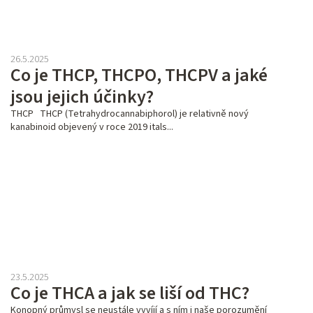
26.5.2025
Co je THCP, THCPO, THCPV a jaké
jsou jejich účinky?
THCP THCP (Tetrahydrocannabiphorol) je relativně nový
kanabinoid objevený v roce 2019 itals...
23.5.2025
Co je THCA a jak se liší od THC?
Konopný průmysl se neustále vyvíjí a s ním i naše porozumění