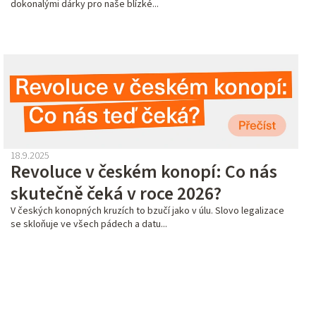
n
dokonalými dárky pro naše blízké...
k
ů
18.9.2025
Revoluce v českém konopí: Co nás
skutečně čeká v roce 2026?
V českých konopných kruzích to bzučí jako v úlu. Slovo legalizace
se skloňuje ve všech pádech a datu...