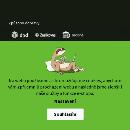
Způsoby dopravy:
Způsoby platby:
Na webu používáme a shromažďujeme cookies, abychom
vám zpříjemnili procházení webu a následně jsme zlepšili
naše služby a funkce e-shopu.
Nastavení
Copyright 2026
www.weedshop.cz
. Všechna práva
vyhrazena.
Upravit nastavení cookies
Souhlasím
Shoptet Premium
|
mime digital