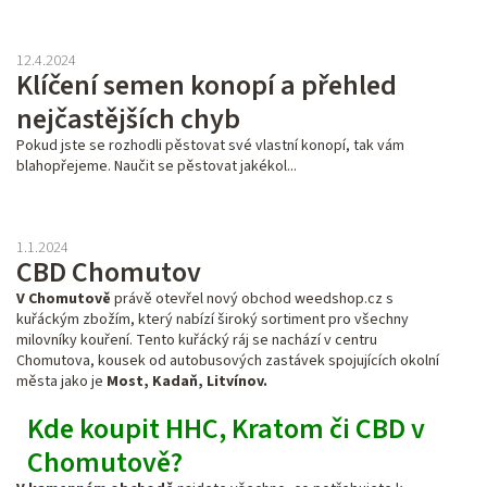
12.4.2024
Klíčení semen konopí a přehled
nejčastějších chyb
Pokud jste se rozhodli pěstovat své vlastní konopí, tak vám
blahopřejeme. Naučit se pěstovat jakékol...
1.1.2024
CBD Chomutov
V Chomutově
právě otevřel nový obchod weedshop.cz s
kuřáckým zbožím, který nabízí široký sortiment pro všechny
milovníky kouření. Tento kuřácký ráj se nachází v centru
Chomutova, kousek od autobusových zastávek spojujících okolní
města jako je
Most, Kadaň, Litvínov.
Kde koupit HHC, Kratom či CBD v
Chomutově?