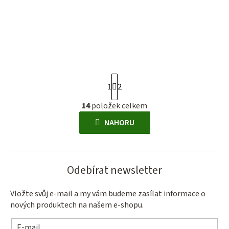
S
1
2
t
r
14
položek celkem
O
á
v
NAHORU
n
l
k
á
o
d
v
Odebírat newsletter
a
á
c
n
í
Vložte svůj e-mail a my vám budeme zasílat informace o
í
nových produktech na našem e-shopu.
p
r
E-mail