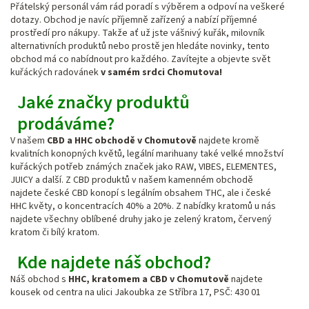
Přátelský personál vám rád poradí s výběrem a odpoví na veškeré
dotazy. Obchod je navíc příjemně zařízený a nabízí příjemné
prostředí pro nákupy. Takže ať už jste vášnivý kuřák, milovník
alternativních produktů nebo prostě jen hledáte novinky, tento
obchod má co nabídnout pro každého. Zavítejte a objevte svět
kuřáckých radovánek
v samém srdci Chomutova!
Jaké značky produktů
prodáváme?
V našem
CBD a HHC obchodě v Chomutově
najdete kromě
kvalitních konopných květů, legální marihuany také velké množství
kuřáckých potřeb známých značek jako RAW, VIBES, ELEMENTES,
JUICY a další. Z CBD produktů v našem kamenném obchodě
najdete české CBD konopí s legálním obsahem THC, ale i české
HHC květy, o koncentracích 40% a 20%. Z nabídky kratomů u nás
najdete všechny oblíbené druhy jako je zelený kratom, červený
kratom či bílý kratom.
Kde najdete náš obchod?
Náš obchod s
HHC, kratomem a CBD v Chomutově
najdete
kousek od centra na ulici Jakoubka ze Stříbra 17, PSČ: 430 01