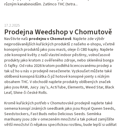
různým kanabinoidům. Zatímco THC (tetra...
17.2.2025
Prodejna Weedshop v Chomutově
Navštivte naši
prodejnu v Chomutově
. Najdete zde výběr
nejprodávanějších kuřáckých produktů z našeho e-shopu, včetně
konopných produktů jako jsou masti, oleje či CBD kapky. Najdete
zde konopné květy z naší vlastní indoor pěstírny, volnočasové
produkty jako kratom z ověřeného zdroje, nebo skleněná bonga
či fajfky. Od roku 2026 kratom podléhá licencovanému prodeji a
tak už ho u nás v prodejně neseženete. Vyzkoušet můžete také
oblíbená konopná lízátka či již hotové konopné jointy s nízkým
obsahem THC. V obchodě najdete produkty oblíbených značek
jako jsou RAW, Juicy Jay’s, ActiTube, Elements, Weed Star, Black
Leaf, Shine či české Rolls.
Kromě kuřáckých potřeb v Chomutovské prodejně najdete také
semena konopí známých seedbank jako jsou Royal Queen Seeds,
Seedstockers, Fast Buds nebo Delicious Seeds. Semínka
marihuany jsou zde v omezeném množství a tak pokud zamýšlíte
větší množství či nějakou specifickou rostlinu, bude lepší si udělat