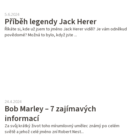
5.6.2024
Příběh legendy Jack Herer
Říkáte si, kde už jsem to jméno Jack Herer viděl? Je vám odněkud
povědomé? Možná to bylo, když jste ...
24.4.2024
Bob Marley – 7 zajímavých
informací
Za svůj krátký život toho mírumilovný umělec známý po celém
světě a jehož celé jméno zní Robert Nest...