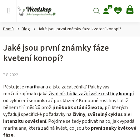
Přejít
na
Hledat
NÁ
obsah
KO
Domů
Blog
Jaké jsou první známky fáze kvetení konopí?
Jaké jsou první známky fáze
kvetení konopí?
7.8.2022
Pěstujete
marihuanu
a jste začátečník? Pak by vás
možná zajímalo jaká
životní stádia zažijí vaše rostliny konopí
od vyklíčení semínka až po sklizeň? Konopné rostliny totiž
během tří měsíců prožijí
několik stádií života,
při kterých
vyžadují specifické požadavky na
živiny
,
světelný cyklus
ale i
intenzitu osvětlení
. Pojďme se tedy podívat na to, jak vypadá
marihuana, která začíná kvést, co jsou to
první znaky květové
fáze.