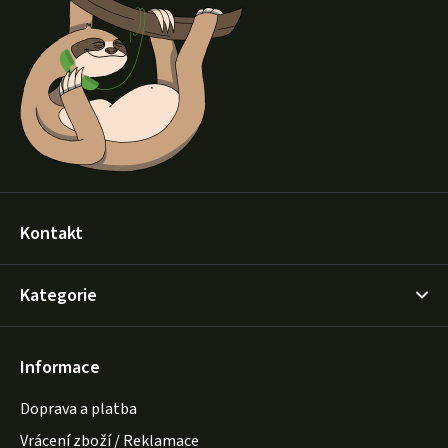
a
t
í
Kontakt
Kategorie
Informace
Doprava a platba
Vrácení zboží / Reklamace