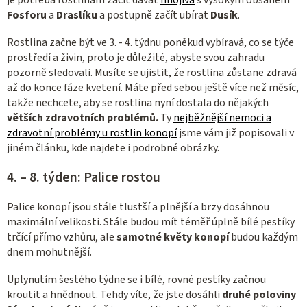
je potřeba rostlinám začít dávat
hnojiva
s vysokým obsahem
Fosforu
a
Draslíku
a postupně začít ubírat
Dusík
.
Rostlina začne být ve 3. - 4. týdnu poněkud vybíravá, co se týče
prostředí a živin, proto je důležité, abyste svou zahradu
pozorně sledovali. Musíte se ujistit, že rostlina zůstane zdravá
až do konce fáze kvetení. Máte před sebou ještě více než měsíc,
takže nechcete, aby se rostlina nyní dostala do nějakých
větších zdravotních problémů.
Ty
nejběžnější nemoci a
zdravotní problémy u rostlin konopí
jsme vám již popisovali v
jiném článku, kde najdete i podrobné obrázky.
4. – 8. týden: Palice rostou
Palice konopí jsou stále tlustší a plnější a brzy dosáhnou
maximální velikosti. Stále budou mít téměř úplně bílé pestíky
trčící přímo vzhůru, ale
samotné květy konopí
budou každým
dnem mohutnější.
Uplynutím šestého týdne se i bílé, rovné pestíky začnou
kroutit a hnědnout. Tehdy víte, že jste dosáhli
druhé poloviny