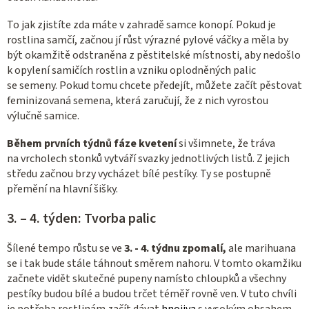
To jak zjistíte zda máte v zahradě samce konopí. Pokud je
rostlina samčí, začnou jí růst výrazné pylové váčky a měla by
být okamžitě odstraněna z pěstitelské místnosti, aby nedošlo
k opylení samičích rostlin a vzniku oplodněných palic
se semeny. Pokud tomu chcete předejít, můžete začít pěstovat
feminizovaná semena, která zaručují, že z nich vyrostou
výlučně samice.
Během prvních týdnů fáze kvetení
si všimnete, že tráva
na vrcholech stonků vytváří svazky jednotlivých listů. Z jejich
středu začnou brzy vycházet bílé pestíky. Ty se postupně
přemění na hlavní šišky.
3. – 4. týden: Tvorba palic
Šílené tempo růstu se ve
3. - 4. týdnu zpomalí,
ale marihuana
se i tak bude stále táhnout směrem nahoru. V tomto okamžiku
začnete vidět skutečné pupeny namísto chloupků a všechny
pestíky budou bílé a budou trčet téměř rovně ven. V tuto chvíli