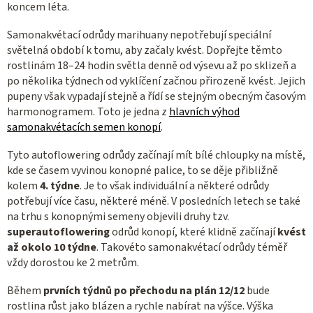
koncem léta.
Samonakvétací odrůdy marihuany nepotřebují speciální
světelná období k tomu, aby začaly kvést. Dopřejte těmto
rostlinám 18–24 hodin světla denně od výsevu až po sklizeň a
po několika týdnech od vyklíčení začnou přirozeně kvést. Jejich
pupeny však vypadají stejně a řídí se stejným obecným časovým
harmonogramem. Toto je jedna z
hlavních výhod
samonakvétacích semen konopí
.
Tyto autoflowering odrůdy začínají mít bílé chloupky na místě,
kde se časem vyvinou konopné palice, to se děje přibližně
kolem
4. týdne
. Je to však individuální a některé odrůdy
potřebují více času, některé méně. V posledních letech se také
na trhu s konopnými semeny objevili druhy tzv.
superautoflowering
odrůd konopí, které klidně začínají
kvést
až okolo 10 týdne
. Takovéto samonakvétací odrůdy téměř
vždy dorostou ke 2 metrům.
Během
prvních týdnů po přechodu na plán 12/12
bude
rostlina růst jako blázen a rychle nabírat na výšce. Výška