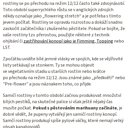
rostliny se po přechodu na režim 12/12 často také zdvojnásobí.
Toto období superrychlého růstu se v anglických zdrojích
někdy označuje jako „flowering stretch“ a je potřeba s tímto
jevem počítat. Rostliny se opravdu rozrostou a dokáží snadno
zaskočit začátečníka i zkušeného pěstitele. Pokud se bojíte, že
vaše rostliny tzv. přerostou, použijte některé z technik
ohýbání či
zastřihování konopí jako je Fimming, Topping
nebo
LST.
Zpočátku uvidíte bílé jemné vlásky ve spojích, kde se vějířovité
listy setkávají se stonkem. Ty se mohou objevit
ve vegetativním stadiu u starších rostlin nebo krátce
po přechodu na režim 12/12. Jsou známé jako „předkvětí“ nebo
"Pre-flower" a jsou náznakem toho, co přijde.
Samičí rostliny v tomto období začnou produkovat množství
bílých pestíků, na skutečné palice si však ještě nějaký čas
musíte počkat.
Pokud s pěstováním marihuany začínáte
, je
dobré vědět, že pupeny vytvářejí jen samičí rostliny konopí.
Samčí rostliny produkují spíše pylové váčky, které nemají velký
obsah kanabinoidů.