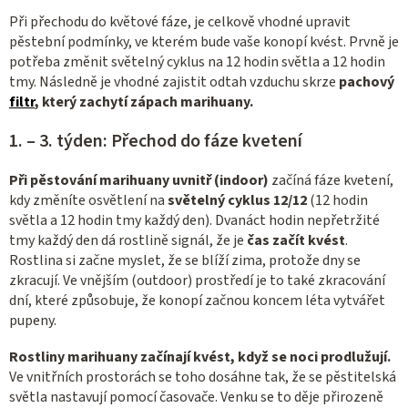
Při přechodu do květové fáze, je celkově vhodné upravit
pěstební podmínky, ve kterém bude vaše konopí kvést. Prvně je
potřeba změnit světelný cyklus na 12 hodin světla a 12 hodin
tmy. Následně je vhodné zajistit odtah vzduchu skrze
pachový
filtr
, který zachytí zápach marihuany.
1. – 3. týden: Přechod do fáze kvetení
Při pěstování marihuany uvnitř (indoor)
začíná fáze kvetení,
kdy změníte osvětlení na
světelný cyklus 12/12
(12 hodin
světla a 12 hodin tmy každý den). Dvanáct hodin nepřetržité
tmy každý den dá rostlině signál, že je
čas začít kvést
.
Rostlina si začne myslet, že se blíží zima, protože dny se
zkracují. Ve vnějším (outdoor) prostředí je to také zkracování
dní, které způsobuje, že konopí začnou koncem léta vytvářet
pupeny.
Rostliny marihuany začínají kvést, když se noci prodlužují.
Ve vnitřních prostorách se toho dosáhne tak, že se pěstitelská
světla nastavují pomocí časovače. Venku se to děje přirozeně