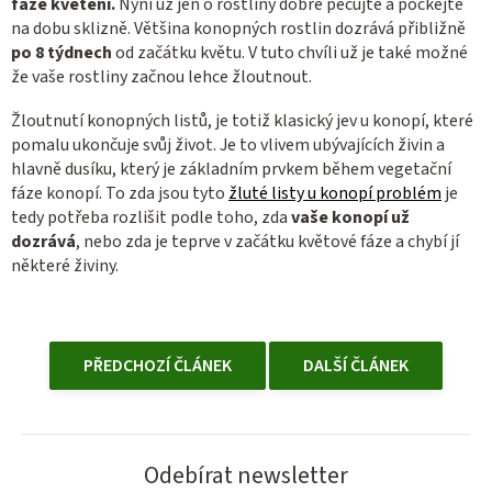
fáze kvetení.
Nyní už jen o rostliny dobře pečujte a počkejte
na dobu sklizně. Většina konopných rostlin dozrává přibližně
po 8 týdnech
od začátku květu. V tuto chvíli už je také možné
že vaše rostliny začnou lehce žloutnout.
Žloutnutí konopných listů, je totiž klasický jev u konopí, které
pomalu ukončuje svůj život. Je to vlivem ubývajících živin a
hlavně dusíku, který je základním prvkem během vegetační
fáze konopí. To zda jsou tyto
žluté listy u konopí problém
je
tedy potřeba rozlišit podle toho, zda
vaše konopí už
dozrává
, nebo zda je teprve v začátku květové fáze a chybí jí
některé živiny.
PŘEDCHOZÍ ČLÁNEK
DALŠÍ ČLÁNEK
Odebírat newsletter