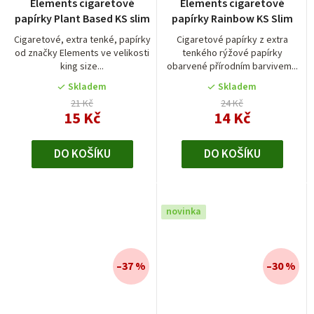
Elements cigaretové
Elements cigaretové
hodnocení
papírky Plant Based KS slim
papírky Rainbow KS Slim
produktu
je
Cigaretové, extra tenké, papírky
Cigaretové papírky z extra
od značky Elements ve velikosti
tenkého rýžové papírky
5,0
king size...
obarvené přírodním barvivem...
z
5
Skladem
Skladem
hvězdiček.
21 Kč
24 Kč
15 Kč
14 Kč
DO KOŠÍKU
DO KOŠÍKU
novinka
–37 %
–30 %