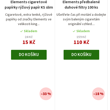
Elements cigaretové
Elements předbalené
papírky rýžový papír KS slim
duhové filtry 100 ks
Cigaretové, extra tenké, rýžové
Ušetřete čas při motání a dodejte
papírky od značky Elements ve
svým baleným cigaretám
velikosti king...
originální vzhled....
Skladem
Skladem
24 Kč
159 Kč
15 Kč
110 Kč
DO KOŠÍKU
DO KOŠÍKU
–33 %
–18 %