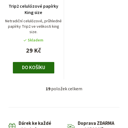
Trip2 celulózové papírky
King size
Netradiční celulózové, průhledné
papírky Trip2 ve velikosti king
size.
Skladem
29 Kč
DO KOŠÍKU
19
položek celkem
O
v
l
á
d
Dárek ke každé
Doprava ZDARMA
a