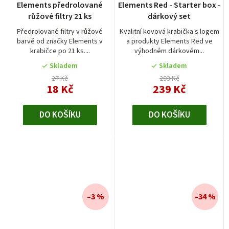
Elements předrolované
Elements Red - Starter box -
růžové filtry 21 ks
dárkový set
Předrolované filtry v růžové
Kvalitní kovová krabička s logem
barvě od značky Elements v
a produkty Elements Red ve
krabičce po 21 ks....
výhodném dárkovém...
Skladem
Skladem
27 Kč
293 Kč
18 Kč
239 Kč
DO KOŠÍKU
DO KOŠÍKU
–3 %
–34 %