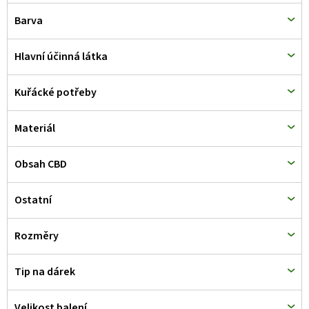
d
Barva
u
k
Hlavní účinná látka
t
Kuřácké potřeby
ů
Materiál
Obsah CBD
Ostatní
Rozměry
Tip na dárek
Velikost balení