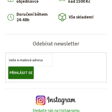
objednávce
nad 1500 Kč
c
í
Doručení během
p
Vše skladem!
24-48h
r
v
k
y
Odebírat newsletter
v
ý
p
i
s
PŘIHLÁSIT SE
u
Sledujte nás na Instagramu