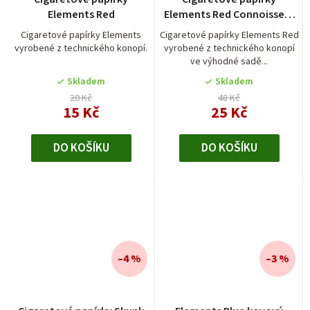
Elements Red
Elements Red Connoisseur
KS
Cigaretové papírky Elements
Cigaretové papírky Elements Red
vyrobené z technického konopí.
vyrobené z technického konopí
ve výhodné sadě...
Skladem
Skladem
20 Kč
48 Kč
15 Kč
25 Kč
DO KOŠÍKU
DO KOŠÍKU
–4 %
–3 %