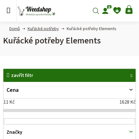
Přejít
na
Hledat
NÁ
obsah
KO
Domů
Kuřácké potřeby
Kuřácké potřeby Elements
Kuřácké potřeby Elements
V
zavřít filtr
ý
p
Cena
i
11
Kč
1628
Kč
s
p
r
Značky
o