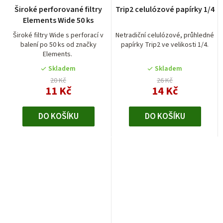
Průměrné
Průměrné
Široké perforované filtry
Trip2 celulózové papírky 1/4
hodnocení
hodnocení
Elements Wide 50 ks
produktu
produktu
je
je
Široké filtry Wide s perforací v
Netradiční celulózové, průhledné
balení po 50 ks od značky
papírky Trip2 ve velikosti 1/4.
5,0
5,0
Elements.
z
z
5
5
Skladem
Skladem
hvězdiček.
hvězdiček.
20 Kč
26 Kč
11 Kč
14 Kč
DO KOŠÍKU
DO KOŠÍKU