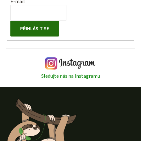
E-mail
PŘIHLÁSIT SE
Sledujte nás na Instagramu
Z
á
p
a
t
í