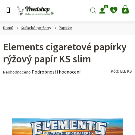
Přejít
na
Hledat
NÁ
obsah
KO
Domů
Kuřácké potřeby
Papírky
Elements cigaretové papírky
rýžový papír KS slim
Průměrné
Kód:
ELE KS
Podrobnosti hodnocení
Neohodnoceno
hodnocení
produktu
je
0,0
z 5
hvězdiček.