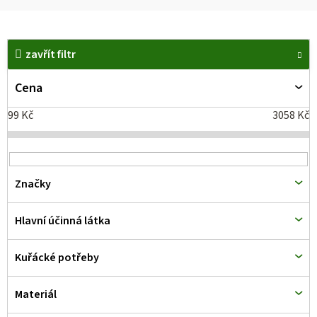
V
zavřít filtr
ý
p
Cena
i
99
Kč
3058
Kč
s
p
r
Značky
o
d
Hlavní účinná látka
u
k
Kuřácké potřeby
t
Materiál
ů