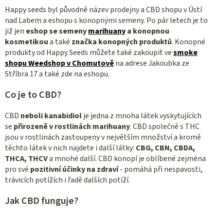
a
Happy seeds byl původně název prodejny a CBD shopu v Ústí
c
nad Labem a eshopu s konopnými semeny. Po pár letech je to
í
již jen
eshop se
semeny
marihuany
a konopnou
p
kosmetikou
a také
značka konopných produktů
. Konopné
r
produkty od Happy Seeds můžete také zakoupit ve
smoke
v
shopu Weedshop v Chomutově
na adrese Jakoubka ze
Stříbra 17 a také zde na eshopu.
k
y
Co je to CBD?
v
ý
CBD
neboli kanabidiol
je jedna z mnoha látek vyskytujících
p
se
přirozeně v rostlinách marihuany
. CBD společně s THC
i
jsou v rostlinách zastoupeny v největším množství a kromě
s
těchto látek v nich najdete i další látky:
CBG, CBN, CBDA,
u
THCA, THCV
a mnohé další. CBD konopí je oblíbené zejména
pro své
pozitivní účinky na zdraví
- pomáhá při nespavosti,
trávicích potížích i řadě dalších potíží.
Jak CBD funguje?