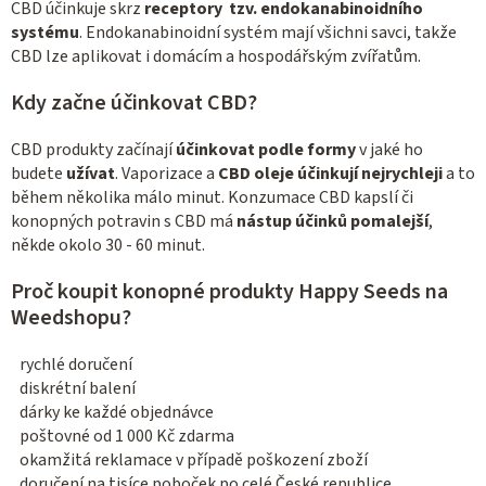
CBD účinkuje skrz
receptory tzv. endokanabinoidního
systému
. Endokanabinoidní systém mají všichni savci, takže
CBD lze aplikovat i domácím a hospodářským zvířatům.
Kdy začne účinkovat CBD?
CBD produkty začínají
účinkovat podle formy
v jaké ho
budete
užívat
. Vaporizace a
CBD oleje účinkují nejrychleji
a to
během několika málo minut. Konzumace CBD kapslí či
konopných potravin s CBD má
nástup účinků pomalejší
,
někde okolo 30 - 60 minut.
Proč koupit konopné produkty Happy Seeds na
Weedshopu?
rychlé doručení
diskrétní balení
dárky ke každé objednávce
poštovné od 1 000 Kč zdarma
okamžitá reklamace v případě poškození zboží
doručení na tisíce poboček po celé České republice