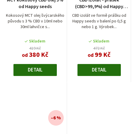
od Happy seeds
(CBD>99,9%) od Happy
seeds
Kokosový MCT olej švýcarského
CBD izolát ve formě prášku od
původu s 3 % CBD v 10ml nebo
Happy seeds v balení po 0,5 g
30ml lahvičce s...
nebo 1 g. Výrobek...
Skladem
Skladem
419 Kč
472 Kč
380 Kč
99 Kč
od
od
DETAIL
DETAIL
–6 %