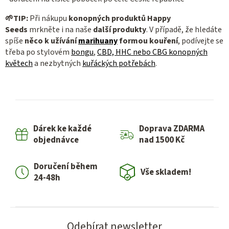
🌱TIP:
Při nákupu
konopných produktů Happy
Seeds
mrkněte i na naše
další produkty
.
V případě, že hledáte
spíše
něco k užívání
marihuany
formou kouření
, podívejte se
třeba po stylovém
bongu
,
CBD, HHC nebo CBG konopných
květech
a nezbytných
kuřáckých potřebách
.
Dárek ke každé
Doprava ZDARMA
objednávce
nad 1500 Kč
Doručení během
Vše skladem!
24-48h
Odebírat newsletter