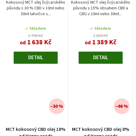
Kokosový MCT olej švýcarského
Kokosový MCT olej švýcarského
původu s 30 % CBD v 10ml nebo
původu s 15% obsahem CBD a
30ml lahvičce s...
CBG v 10ml nebo 30ml...
Skladem
Skladem
1 700 Kč
1 630 Kč
1 638 Kč
1 389 Kč
od
od
DETAIL
DETAIL
–30 %
–46 %
MCT kokosový CBD olej 18%
MCT kokosový CBD olej 8%
od Happy seeds
od Happy seeds