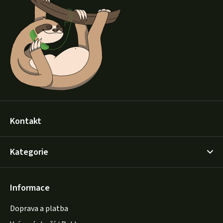
p
a
t
í
Kontakt
Kategorie
Informace
Doprava a platba