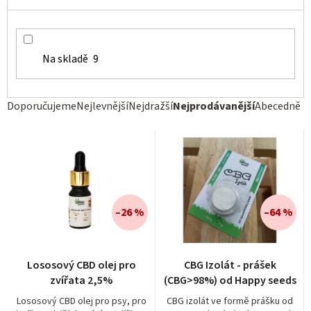
Na skladě
9
Ř
Doporučujeme
Nejlevnější
Nejdražší
Nejprodávanější
Abecedně
a
z
e
n
í
–26 %
–64 %
p
r
Lososový CBD olej pro
CBG Izolát - prášek
o
zvířata 2,5%
(CBG>98%) od Happy seeds
d
Lososový CBD olej pro psy, pro
CBG izolát ve formě prášku od