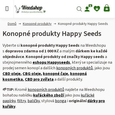
Přejít
na
Hledat
NÁ
obsah
KO
Domů
Konopné produkty
Konopné produkty Happy Seeds
Konopné produkty Happy Seeds
Vyberte si
konopné produkty Happy Seeds
na Weedshopu
s
dopravou zdarma od 1 000 Kč
a malým
dárkem ke každé
objednávce
.
Konopné produkty od značky Happy seeds
a
stejnojmenného
eshopu Happyseeds
, který se specializuje na
prodej semen konopí a dalších
konopných produktů
, jako jsou
CBD oleje
,
CBG oleje,
konopné čaje
,
konopná
kosmetika
,
CBD pro zvířata
a další produkty.
🌱TIP:
Kromě
konopných produktů
najdete na Weedshopu
bohatou nabídku
kuřáckého zboží
jako jsou
kuřácké
papírky
,
filtry
,
baličky
, stylová
bonga
i
originální
dárky pro
kuřáky
.