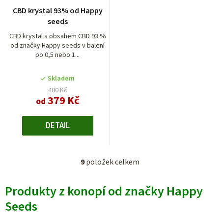
CBD krystal 93% od Happy
seeds
CBD krystal s obsahem CBD 93 %
od značky Happy seeds v balení
po 0,5 nebo 1...
Skladem
400 Kč
379 Kč
od
DETAIL
9
položek celkem
O
v
Produkty z konopí od značky Happy
l
á
Seeds
d