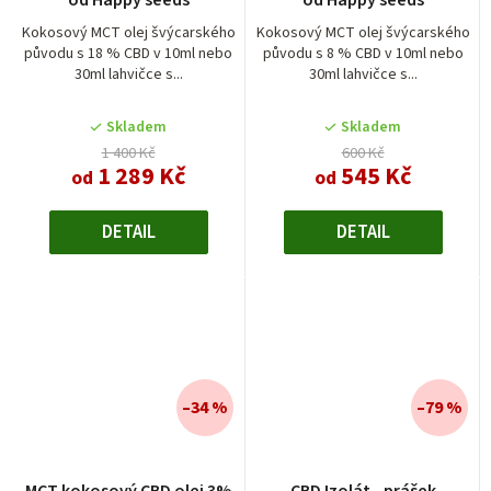
Kokosový MCT olej švýcarského
Kokosový MCT olej švýcarského
původu s 18 % CBD v 10ml nebo
původu s 8 % CBD v 10ml nebo
30ml lahvičce s...
30ml lahvičce s...
Skladem
Skladem
1 400 Kč
600 Kč
1 289 Kč
545 Kč
od
od
DETAIL
DETAIL
–34 %
–79 %
MCT kokosový CBD olej 3%
CBD Izolát - prášek