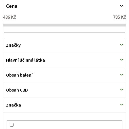
p
Cena
i
436
Kč
785
Kč
s
p
r
Značky
o
d
Hlavní účinná látka
u
k
Obsah balení
t
Obsah CBD
ů
Značka