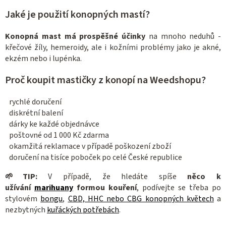
Jaké je použití konopných mastí?
Konopná mast má prospěšné účinky
na mnoho neduhů -
křečové žíly, hemeroidy, ale i kožními problémy jako je akné,
ekzém nebo i lupénka.
Proč koupit mastičky z konopí na Weedshopu?
rychlé doručení
diskrétní balení
dárky ke každé objednávce
poštovné od 1 000 Kč zdarma
okamžitá reklamace v případě poškození zboží
doručení na tisíce poboček po celé České republice
🌱
TIP:
V případě, že hledáte spíše
něco k
užívání
marihuany
formou kouření
, podívejte se třeba po
stylovém
bongu
,
CBD, HHC nebo CBG konopných květech
a
nezbytných
kuřáckých potřebách
.