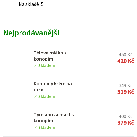
Na skladě
5
Nejprodávanější
Tělové mléko s
450 Kč
konopím
420 Kč
Skladem
Konopný krém na
349 Kč
ruce
319 Kč
Skladem
Tymiánová mast s
400 Kč
konopím
379 Kč
Skladem