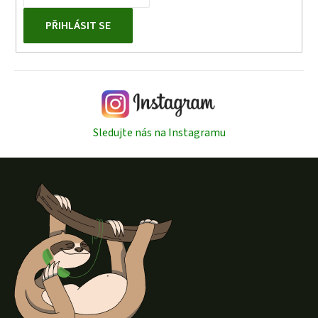
PŘIHLÁSIT SE
Sledujte nás na Instagramu
Z
á
p
a
t
í