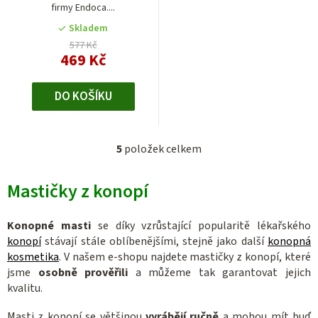
firmy Endoca....
Skladem
577 Kč
469 Kč
DO KOŠÍKU
5
položek celkem
O
v
Mastičky z konopí
l
á
d
Konopné masti
se díky vzrůstající popularitě lékařského
a
konopí
stávají stále oblíbenějšími, stejně jako další
konopná
c
kosmetika
. V našem e-shopu najdete mastičky z konopí, které
jsme
osobně prověřili
a můžeme tak garantovat jejich
í
kvalitu.
p
r
Masti z konopí se většinou
vyrábějí ručně
a mohou mít buď