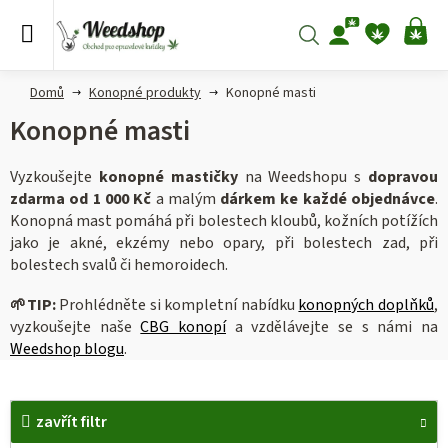
Přejít
na
Hledat
NÁ
obsah
KO
Domů
Konopné produkty
Konopné masti
Konopné masti
Vyzkoušejte
konopné mastičky
na Weedshopu s
dopravou
zdarma od 1 000 Kč
a malým
dárkem ke každé objednávce
.
Konopná mast pomáhá při bolestech kloubů, kožních potížích
jako je akné, ekzémy nebo opary, při bolestech zad, při
bolestech svalů či hemoroidech.
🌱
TIP:
Prohlédněte si kompletní nabídku
konopných doplňků
,
vyzkoušejte naše
CBG konopí
a vzdělávejte se s námi na
Weedshop blogu
.
V
zavřít filtr
ý