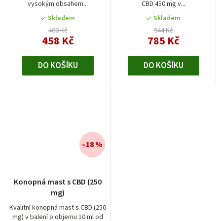
vysokým obsahem...
CBD 450 mg v...
Skladem
Skladem
460 Kč
944 Kč
458 Kč
785 Kč
DO KOŠÍKU
DO KOŠÍKU
–18 %
Konopná mast s CBD (250
mg)
Kvalitní konopná mast s CBD (250
mg) v balení o objemu 10 ml od