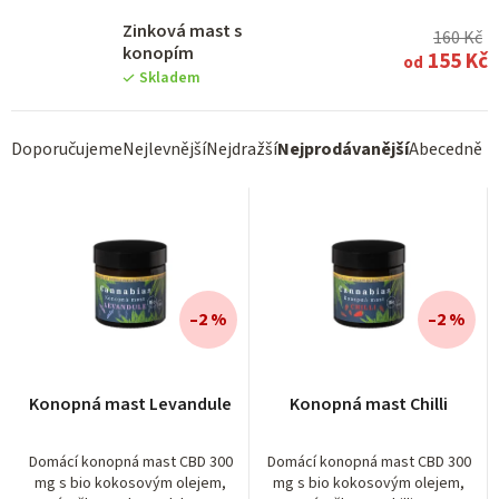
Zinková mast s
160 Kč
konopím
155 Kč
od
Skladem
Ř
Doporučujeme
Nejlevnější
Nejdražší
Nejprodávanější
Abecedně
a
z
e
n
í
–2 %
–2 %
p
r
Konopná mast Levandule
Konopná mast Chilli
o
d
Domácí konopná mast CBD 300
Domácí konopná mast CBD 300
mg s bio kokosovým olejem,
mg s bio kokosovým olejem,
u