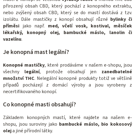
v
přirozený obsah CBD, který pochází z konopného extraktu,
k
nebo zvýšený obsah CBD, který se do mastí dostává z tzv.
y
izolátu. Dále mastičky z konopí obsahují různé
bylinky či
v
příměsi
jako např.
med, včelí vosk, kostival, měsíček
ý
lékařský, konopný olej, bambucké máslo, lanolin či
p
vazelínu
.
i
Je konopná mast legální?
s
u
Konopné mastičky
, které prodáváme v našem e-shopu, jsou
všechny
legální
, protože obsahují jen
zanedbatelné
množství THC
. Nelegální konopné produkty totiž ve většině
případů pocházejí z domácí výroby a jsou vyrobeny z
necertifikovaného konopí.
Co konopné masti obsahují?
Základem konopných mastí, které najdete na našem e-
shopu, jsou suroviny jako
bambucké máslo, bio kokosový
olej
a jiné přírodní látky.