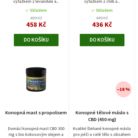
výtažkem z levandule a...
výtažkem z chilli a...
k
Skladem
Skladem
t
469 Kč
449 Kč
458 Kč
436 Kč
ů
DO KOŠÍKU
DO KOŠÍKU
–16 %
Konopná mast s propolisem
Konopné tělové máslo s
CBD (450 mg)
Domácí konopná mast CBD 300
Kvalitní šlehané konopné máslo
mg s bio kokosovým olejem a
pro péči o celé tělo s obsahem