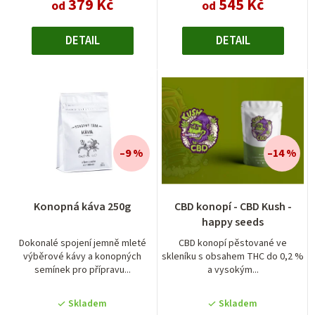
379 Kč
545 Kč
od
od
DETAIL
DETAIL
–9 %
–14 %
Konopná káva 250g
CBD konopí - CBD Kush -
happy seeds
Dokonalé spojení jemně mleté
CBD konopí pěstované ve
výběrové kávy a konopných
skleníku s obsahem THC do 0,2 %
semínek pro přípravu...
a vysokým...
Skladem
Skladem