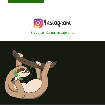
Sledujte nás na Instagramu
Z
á
p
a
t
í