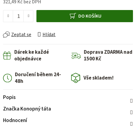
321,49 Kč bez DPH
Měrná cena:
DO KOŠÍKU
Zeptat se
Hlídat
Dárek ke každé
Doprava ZDARMA nad
objednávce
1500 Kč
Doručení během 24-
Vše skladem!
48h
Popis
Značka
Konopný táta
Hodnocení