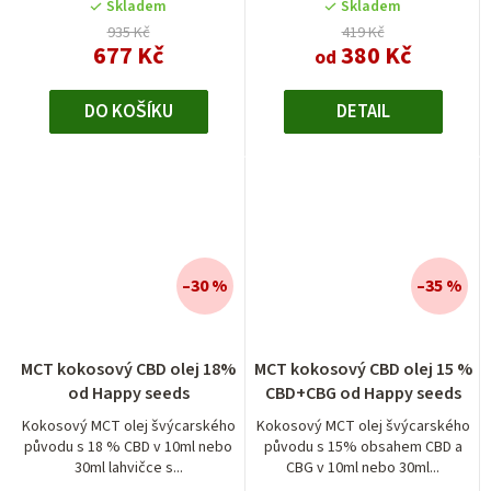
Skladem
Skladem
935 Kč
419 Kč
677 Kč
380 Kč
od
DO KOŠÍKU
DETAIL
–30 %
–35 %
MCT kokosový CBD olej 18%
MCT kokosový CBD olej 15 %
od Happy seeds
CBD+CBG od Happy seeds
Kokosový MCT olej švýcarského
Kokosový MCT olej švýcarského
původu s 18 % CBD v 10ml nebo
původu s 15% obsahem CBD a
30ml lahvičce s...
CBG v 10ml nebo 30ml...