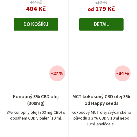
444 Kč
210 Kč
404 Kč
179 Kč
od
DO KOŠÍKU
DETAIL
–27 %
–34 %
Konopný 3% CBD olej
MCT kokosový CBD olej 3%
(300mg)
od Happy seeds
3% konopný olej (300 mg CBD) s
Kokosový MCT olej švýcarského
obsahem CBD v balení 10 ml.
původu s 3 % CBD v 10ml nebo
30ml lahvičce s...