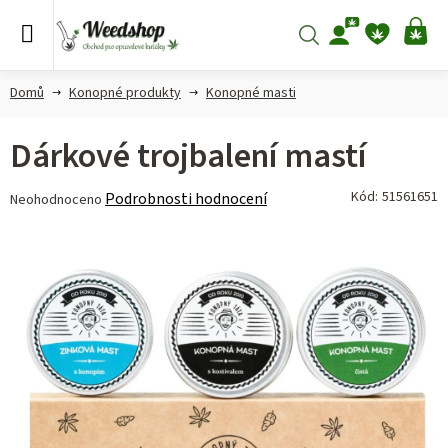
Přejít
na
Hledat
NÁ
obsah
KO
Domů
Konopné produkty
Konopné masti
Dárkové trojbalení mastí
Průměrné
Kód:
51561651
Podrobnosti hodnocení
Neohodnoceno
hodnocení
produktu
je
0,0
z 5
hvězdiček.