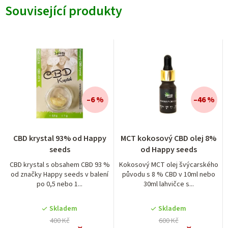
Související produkty
–6 %
–46 %
CBD krystal 93% od Happy
MCT kokosový CBD olej 8%
seeds
od Happy seeds
CBD krystal s obsahem CBD 93 %
Kokosový MCT olej švýcarského
od značky Happy seeds v balení
původu s 8 % CBD v 10ml nebo
po 0,5 nebo 1...
30ml lahvičce s...
Skladem
Skladem
400 Kč
600 Kč