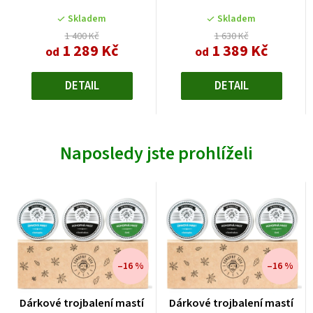
Skladem
Skladem
1 400 Kč
1 630 Kč
1 289 Kč
1 389 Kč
od
od
DETAIL
DETAIL
Naposledy jste prohlíželi
–16 %
–16 %
Dárkové trojbalení mastí
Dárkové trojbalení mastí