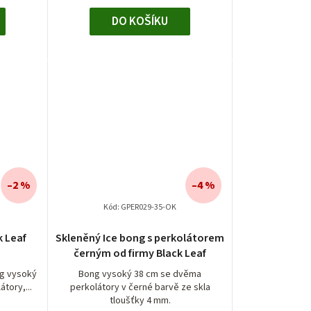
DO KOŠÍKU
–2 %
–4 %
Kód:
GPER029-35-OK
k Leaf
Skleněný Ice bong s perkolátorem
černým od firmy Black Leaf
ng vysoký
Bong vysoký 38 cm se dvěma
tory,...
perkolátory v černé barvě ze skla
tloušťky 4 mm.