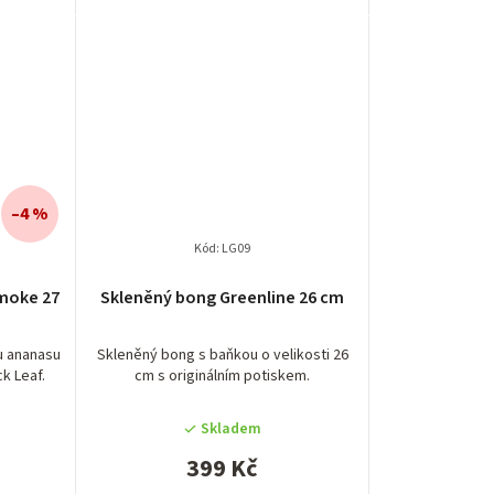
–4 %
Kód:
LG09
Smoke 27
Skleněný bong Greenline 26 cm
u ananasu
Skleněný bong s baňkou o velikosti 26
k Leaf.
cm s originálním potiskem.
Skladem
399 Kč