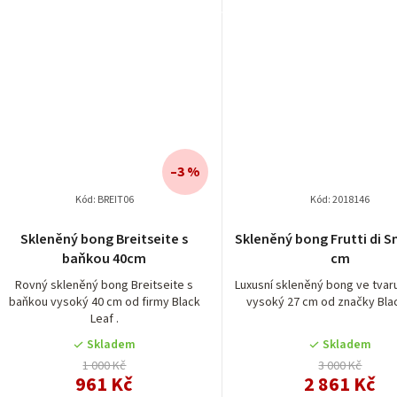
–3 %
Kód:
BREIT06
Kód:
2018146
Skleněný bong Breitseite s
Skleněný bong Frutti di 
baňkou 40cm
cm
Rovný skleněný bong Breitseite s
Luxusní skleněný bong ve tvar
baňkou vysoký 40 cm od firmy Black
vysoký 27 cm od značky Blac
Leaf .
Skladem
Skladem
1 000 Kč
3 000 Kč
961 Kč
2 861 Kč