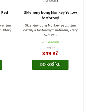
Kód:
999374
y Red
Skleněný bong Monkey Yellow
fosforový
rvenými
Skleněný bong Monkey se žlutými
m, který
detaily a fosforovým nátěrem, který
svítí ve...
Skladem
899 Kč
849 Kč
DO KOŠÍKU