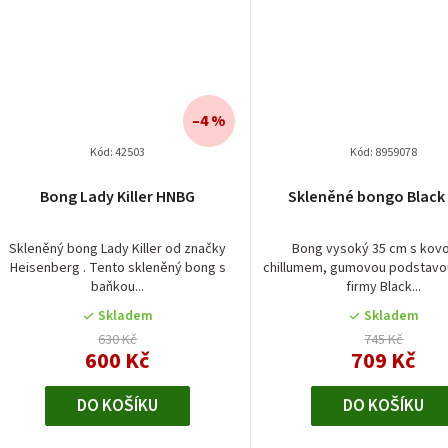
–4 %
Kód:
42503
Kód:
8959078
Bong Lady Killer HNBG
Skleněné bongo Black
Skleněný bong Lady Killer od značky
Bong vysoký 35 cm s ko
Heisenberg . Tento skleněný bong s
chillumem, gumovou podstavo
baňkou...
firmy Black...
Skladem
Skladem
630 Kč
745 Kč
600 Kč
709 Kč
DO KOŠÍKU
DO KOŠÍKU