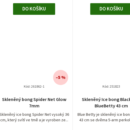
DO KOŠÍKU
DO KOŠÍKU
–5 %
Kód:
261862-1
Kód:
251823
Skleněný bong Spider Net Glow
Skleněný Ice bong Blac
7mm
BlueBetty 43 cm
Skleněný ice bong Spider Net vysoký 36
Blue Betty je skleněný ice bo
cm, který svítí ve tmě a je vyroben ze...
43 cm se dvěma 5-arm perkolá