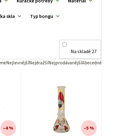
a
Kuřácké potřeby
Materiál
ka skla
Typ bongu
Na skladě
27
eme
Nejlevnější
Nejdražší
Nejprodávanější
Abecedně
–4 %
–5 %