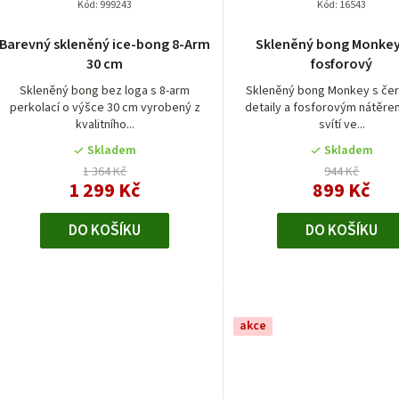
p
Kód:
999243
Kód:
16543
ů
r
Barevný skleněný ice-bong 8-Arm
Skleněný bong Monke
30 cm
fosforový
o
Skleněný bong bez loga s 8-arm
Skleněný bong Monkey s če
d
perkolací o výšce 30 cm vyrobený z
detaily a fosforovým nátěre
kvalitního...
svítí ve...
u
Skladem
Skladem
k
1 364 Kč
944 Kč
1 299 Kč
899 Kč
t
DO KOŠÍKU
DO KOŠÍKU
ů
akce