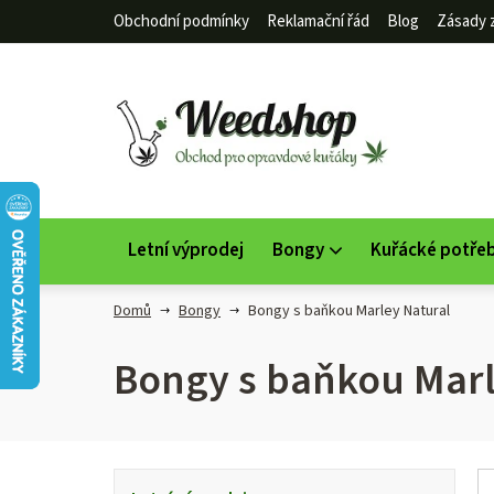
Přejít
Obchodní podmínky
Reklamační řád
Blog
Zásady 
na
obsah
Letní výprodej
Bongy
Kuřácké potře
Domů
Bongy
Bongy s baňkou Marley Natural
Bongy s baňkou Marl
P
K
Přeskočit