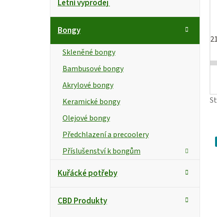
Letní výprodej
kategorie
a
o
t
s
Bongy
e
2
g
t
i
Skleněné bongy
o
r
Bambusové bongy
s
r
Akrylové bongy
i
a
e
S
Keramické bongy
n
r
Olejové bongy
n
Předchlazení a precoolery
í
Příslušenství k bongům
p
Kuřácké potřeby
a
CBD Produkty
n
t