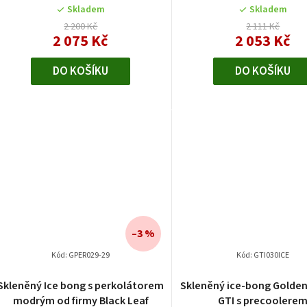
Skladem
Skladem
2 200 Kč
2 111 Kč
2 075 Kč
2 053 Kč
DO KOŠÍKU
DO KOŠÍKU
–3 %
Kód:
GPER029-29
Kód:
GTI030ICE
Skleněný Ice bong s perkolátorem
Skleněný ice-bong Golde
modrým od firmy Black Leaf
GTI s precoolere