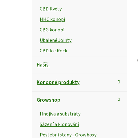
CBD Květy
HHC konopí
CBG konopí
Ubalené Jointy
CBD Ice Rock
Hašiš
Konopné produkty
Growshop
Hnojiva a substráty
Sázení a klonování
Pěstební stany - Growboxy