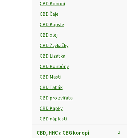
CBD Konopí
e
CBD Čaje
l
CBD Kapsle
CBD olej
CBD Žvýkačky
CBD Lízátka
CBD Bonbóny
CBD Masti
CBD Tabák
CBD pro zvířata
CBD Kapky
CBD náplasti
CBD, HHC a CBG konopí