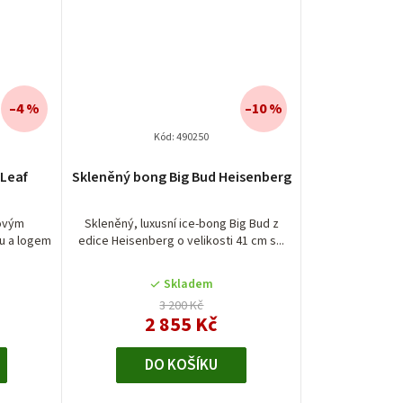
–4 %
–10 %
Kód:
490250
 Leaf
Skleněný bong Big Bud Heisenberg
vovým
Skleněný, luxusní ice-bong Big Bud z
u a logem
edice Heisenberg o velikosti 41 cm s...
Skladem
3 200 Kč
2 855 Kč
DO KOŠÍKU