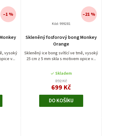
–1 %
–21 %
Kód:
999281
é
 Monkey
Skleněný fosforový bong Monkey
í
Orange
mě, vysoký
Skleněný ice bong svítící ve tmě, vysoký
pice v...
25 cm z 5 mm skla s motivem opice v...
Skladem
.
892 Kč
699 Kč
DO KOŠÍKU