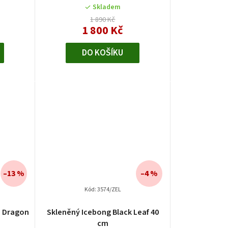
Skladem
1 890 Kč
1 800 Kč
DO KOŠÍKU
–13 %
–4 %
Kód:
3574/ZEL
n Dragon
Skleněný Icebong Black Leaf 40
m
cm