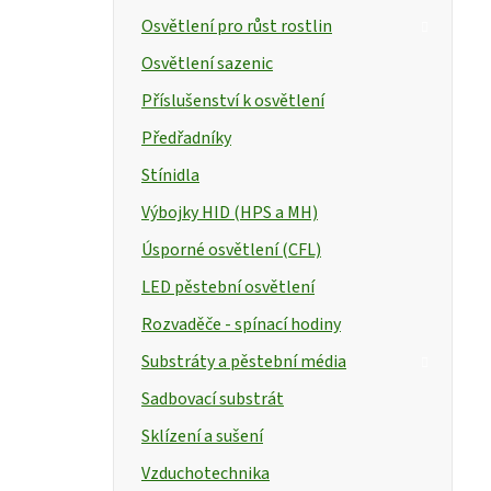
Osvětlení pro růst rostlin
Osvětlení sazenic
Příslušenství k osvětlení
Předřadníky
Stínidla
Výbojky HID (HPS a MH)
Úsporné osvětlení (CFL)
LED pěstební osvětlení
Rozvaděče - spínací hodiny
Substráty a pěstební média
Sadbovací substrát
Sklízení a sušení
Vzduchotechnika