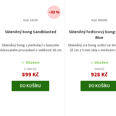
–33 %
Kód:
14109
Kód:
999280
Průměrn
Skleněný bong Sandblasted
Skleněný fosforový bong
hodnocen
Blue
produktu
je
Skleněný bong s perkolací v luxusním
Skleněný ice bong svítící ve t
pískovaném provedení o velikosti 26 cm.
25 cm z 5 mm skla s motivem o
5,0
z
5
Skladem
Skladem
hvězdiček
1 360 Kč
944 Kč
899 Kč
928 Kč
DO KOŠÍKU
DO KOŠÍKU