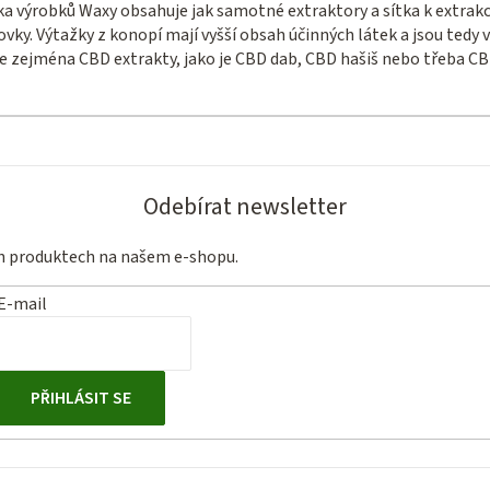
a výrobků Waxy obsahuje jak samotné extraktory a sítka k extrakci,
ky. Výtažky z konopí mají vyšší obsah účinných látek a jsou tedy vho
te zejména CBD extrakty, jako je CBD dab, CBD hašiš nebo třeba CB
Odebírat newsletter
ch produktech na našem e-shopu.
E-mail
PŘIHLÁSIT SE