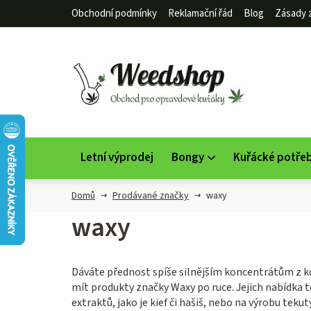
Přejít
Obchodní podmínky
Reklamační řád
Blog
Zásady 
na
obsah
Letní výprodej
Bongy
Kuřácké potře
Domů
Prodávané značky
waxy
waxy
Dáváte přednost spíše silnějším koncentrátům z kon
mít produkty značky Waxy po ruce. Jejich nabídka t
extraktů, jako je kief či hašiš, nebo na výrobu te