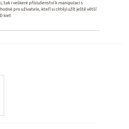
 tak i veškeré příslušenství k manipulaci s
dné pro uživatele, kteří si chtějí užít ještě větší
D kief.