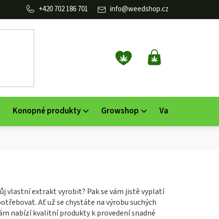
702 186 701
info
@
weedshop.cz
NÁKUPNÍ
KOŠÍK
Konopné produkty
Growshop
Vaporizéry
K
 vlastní extrakt vyrobit? Pak se vám jistě vyplatí
potřebovat. Ať už se chystáte na výrobu suchých
vám nabízí kvalitní produkty k provedení snadné