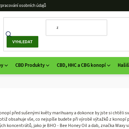
zpracování osobních údajů
by
CBD Produkty
CBD, HHC a CBG konopí
Hašiš
opí před sušenými květy marihuany a dokonce by jste si chtěli svůj
otiž obsahuje vše, co nejspíše budete při výrobě výtažků z konopí 
kutých koncentrátů, jako je BHO - Bee Honey Oil a dab, značka Waxy 