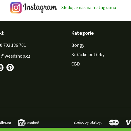
Sledujte nás na Instagramu
kt
Kategorie
702 186 701
Bongy
Kuřácké potřeby
o
@
weedshop.cz
CBD
Způsoby platby: