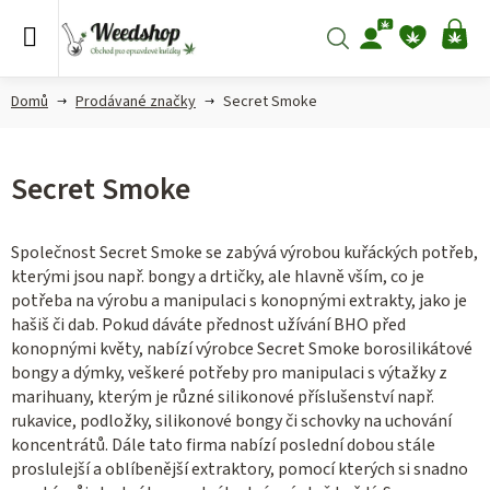
Přejít
na
Hledat
NÁ
obsah
KO
Domů
Prodávané značky
Secret Smoke
Secret Smoke
Společnost Secret Smoke se zabývá výrobou kuřáckých potřeb,
kterými jsou např. bongy a drtičky, ale hlavně vším, co je
potřeba na výrobu a manipulaci s konopnými extrakty, jako je
hašiš či dab. Pokud dáváte přednost užívání BHO před
konopnými květy, nabízí výrobce Secret Smoke borosilikátové
bongy a dýmky, veškeré potřeby pro manipulaci s výtažky z
marihuany, kterým je různé silikonové příslušenství např.
rukavice, podložky, silikonové bongy či schovky na uchování
koncentrátů. Dále tato firma nabízí poslední dobou stále
proslulejší a oblíbenější extraktory, pomocí kterých si snadno