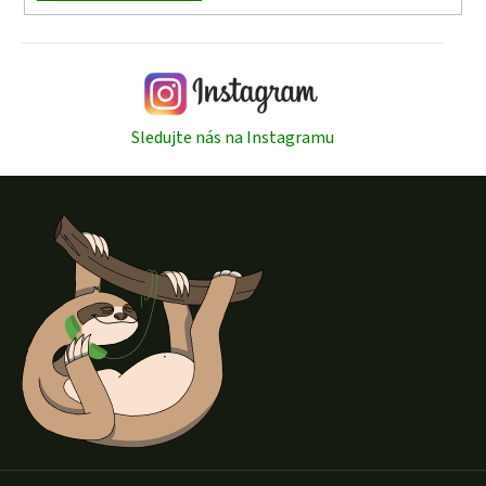
Sledujte nás na Instagramu
Z
á
p
a
t
í