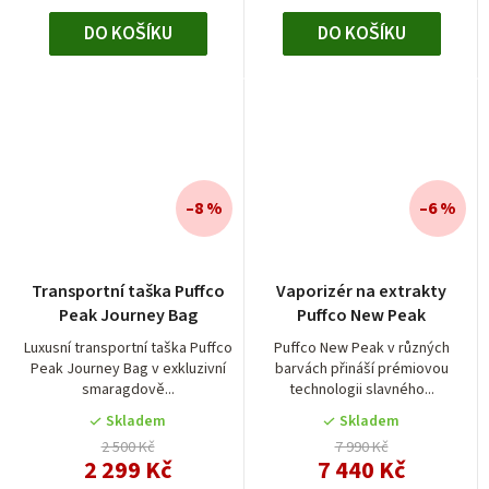
DO KOŠÍKU
DO KOŠÍKU
–8 %
–6 %
Transportní taška Puffco
Vaporizér na extrakty
Peak Journey Bag
Puffco New Peak
Luxusní transportní taška Puffco
Puffco New Peak v různých
Peak Journey Bag v exkluzivní
barvách přináší prémiovou
smaragdově...
technologii slavného...
Skladem
Skladem
2 500 Kč
7 990 Kč
2 299 Kč
7 440 Kč