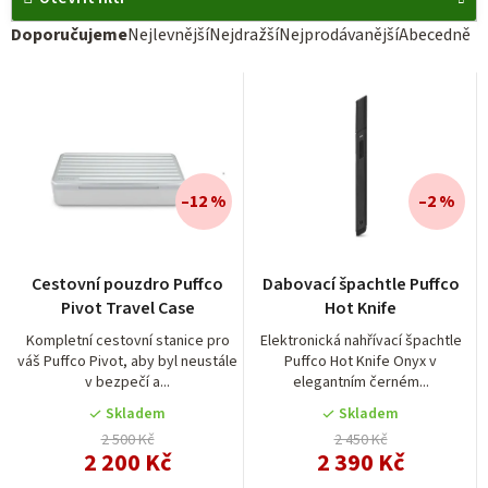
Ř
Doporučujeme
Nejlevnější
Nejdražší
Nejprodávanější
Abecedně
a
V
z
ý
e
p
n
i
í
–12 %
–2 %
s
p
p
r
r
Cestovní pouzdro Puffco
Dabovací špachtle Puffco
o
Pivot Travel Case
Hot Knife
o
d
Kompletní cestovní stanice pro
Elektronická nahřívací špachtle
d
váš Puffco Pivot, aby byl neustále
Puffco Hot Knife Onyx v
u
v bezpečí a...
elegantním černém...
u
k
Skladem
Skladem
k
t
2 500 Kč
2 450 Kč
t
2 200 Kč
2 390 Kč
ů