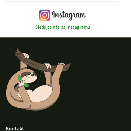
ý
p
i
s
Sledujte nás na Instagramu
u
Z
á
p
a
t
í
Kontakt