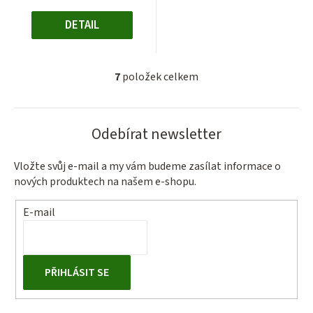
DETAIL
7
položek celkem
O
v
l
Odebírat newsletter
á
d
a
Vložte svůj e-mail a my vám budeme zasílat informace o
nových produktech na našem e-shopu.
c
í
E-mail
p
r
v
k
PŘIHLÁSIT SE
y
v