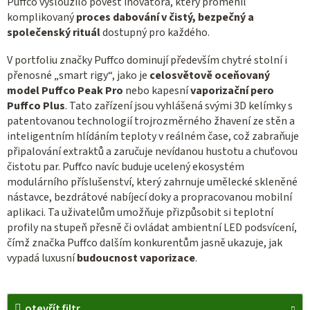
Puffco vysloužilo pověst inovátora, který proměnil
komplikovaný
proces dabování v čistý, bezpečný a
společenský rituál
dostupný pro každého.
V portfoliu značky Puffco dominují především chytré stolní i
přenosné „smart rigy“, jako je
celosvětově oceňovaný
model Puffco Peak Pro
nebo kapesní
vaporizační pero
Puffco Plus
. Tato zařízení jsou vyhlášená svými 3D kelímky s
patentovanou technologií trojrozměrného žhavení ze stěn a
inteligentním hlídáním teploty v reálném čase, což zabraňuje
připalování extraktů a zaručuje nevídanou hustotu a chuťovou
čistotu par. Puffco navíc buduje ucelený ekosystém
modulárního příslušenství, který zahrnuje umělecké skleněné
nástavce, bezdrátové nabíjecí doky a propracovanou mobilní
aplikaci. Ta uživatelům umožňuje přizpůsobit si teplotní
profily na stupeň přesně či ovládat ambientní LED podsvícení,
čímž značka Puffco dalším konkurentům jasně ukazuje, jak
vypadá luxusní
budoucnost vaporizace
.
otevřít filtr