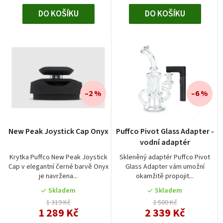
ů
DO KOŠÍKU
DO KOŠÍKU
–2 %
–6 %
New Peak Joystick Cap Onyx
Puffco Pivot Glass Adapter -
vodní adaptér
Krytka Puffco New Peak Joystick
Skleněný adaptér Puffco Pivot
Cap v elegantní černé barvě Onyx
Glass Adapter vám umožní
je navržena...
okamžitě propojit...
Skladem
Skladem
1 319 Kč
2 500 Kč
1 289 Kč
2 339 Kč