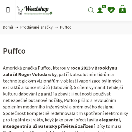
Přejít
na
Hledat
NÁ
obsah
KO
Domů
Prodávané značky
Puffco
Puffco
Americká značka Puffco, kterou
v roce 2013 v Brooklynu
založil Roger Volodarsky
, patří k absolutním lídrům a
technologickým vizionářům v oblasti vaporizace bylinných
extraktů a koncentrátů (dabování). S cílem vymanit tehdejší
kulturu dabování z garáží a zbavit ji nutnosti používat
nebezpečné butanové hořáky, Puffco přišlo s revolučním
spojením moderního inženýrství a prémiového designu.
Společnost kompletně redefinovala trh spotřební elektroniky
pro legální extrakty, když jako první představila
elegantní,
inteligentní a uživatelsky přívětivá zařízení
. Díky tomu si