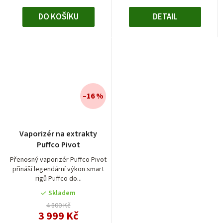
DO KOŠÍKU
DETAIL
–16 %
Vaporizér na extrakty
Puffco Pivot
Přenosný vaporizér Puffco Pivot
přináší legendární výkon smart
rigů Puffco do...
Skladem
4 800 Kč
3 999 Kč