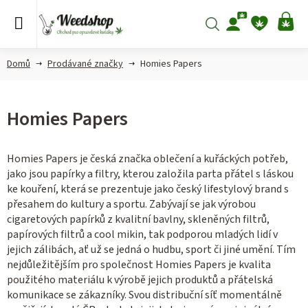
Přejít
na
Hledat
NÁ
obsah
KO
Domů
Prodávané značky
Homies Papers
Homies Papers
Homies Papers je česká značka oblečení a kuřáckých potřeb,
jako jsou papírky a filtry, kterou založila parta přátel s láskou
ke kouření, která se prezentuje jako
český lifestylový brand
s
přesahem do kultury a sportu. Zabývají se jak výrobou
cigaretových papírků z kvalitní bavlny, skleněných filtrů,
papírových filtrů a cool mikin, tak podporou mladých lidí v
jejich zálibách, ať už se jedná o hudbu, sport či jiné umění. Tím
nejdůležitějším pro společnost Homies Papers je kvalita
použitého materiálu k výrobě jejich produktů a přátelská
komunikace se zákazníky. Svou distribuční síť momentálně