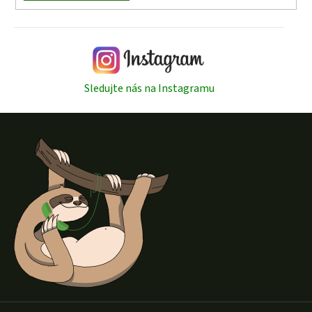
Sledujte nás na Instagramu
Z
á
p
a
t
í