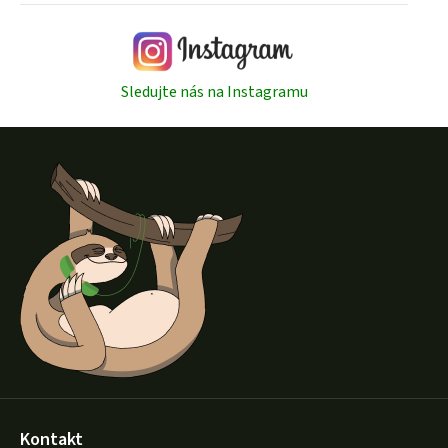
ý
p
i
s
Sledujte nás na Instagramu
u
Z
á
p
a
t
í
Kontakt