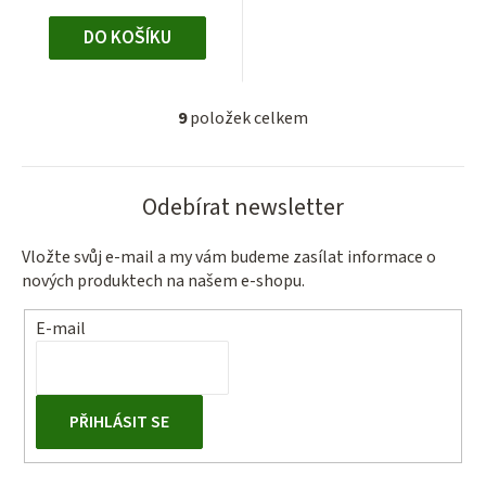
DO KOŠÍKU
9
položek celkem
O
v
l
Odebírat newsletter
á
d
a
Vložte svůj e-mail a my vám budeme zasílat informace o
nových produktech na našem e-shopu.
c
í
E-mail
p
r
v
k
PŘIHLÁSIT SE
y
v