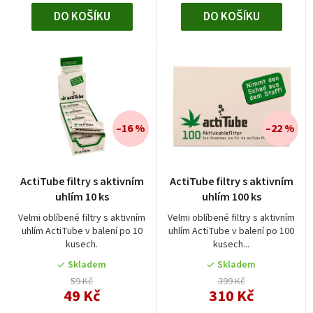
ů
DO KOŠÍKU
DO KOŠÍKU
–16 %
–22 %
Průměrné
ActiTube filtry s aktivním
ActiTube filtry s aktivním
hodnocení
uhlím 10 ks
uhlím 100 ks
produktu
je
Velmi oblíbené filtry s aktivním
Velmi oblíbené filtry s aktivním
uhlím ActiTube v balení po 10
uhlím ActiTube v balení po 100
4,5
kusech.
kusech...
z
5
Skladem
Skladem
hvězdiček.
59 Kč
399 Kč
49 Kč
310 Kč