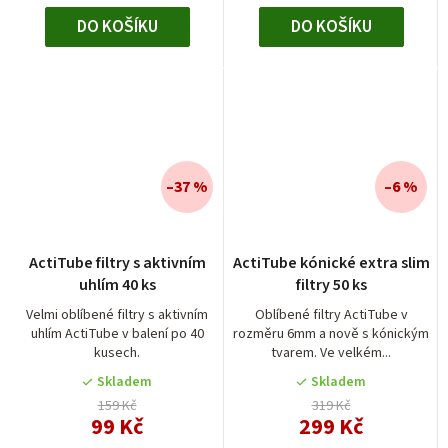
DO KOŠÍKU
DO KOŠÍKU
–37 %
–6 %
Průměrné
ActiTube filtry s aktivním
ActiTube kónické extra slim
hodnocení
uhlím 40 ks
filtry 50 ks
produktu
je
Velmi oblíbené filtry s aktivním
Oblíbené filtry ActiTube v
uhlím ActiTube v balení po 40
rozměru 6mm a nově s kónickým
4,0
kusech.
tvarem. Ve velkém...
z
5
Skladem
Skladem
hvězdiček.
159 Kč
319 Kč
99 Kč
299 Kč