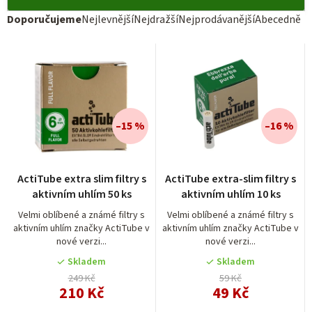
Ř
Doporučujeme
Nejlevnější
Nejdražší
Nejprodávanější
Abecedně
a
V
z
ý
e
p
n
i
í
–15 %
–16 %
s
p
p
r
Průměrné
Průměrné
r
ActiTube extra slim filtry s
ActiTube extra-slim filtry s
hodnocení
hodnocení
o
aktivním uhlím 50 ks
aktivním uhlím 10 ks
o
produktu
produktu
d
je
je
Velmi oblíbené a známé filtry s
Velmi oblíbené a známé filtry s
d
aktivním uhlím značky ActiTube v
aktivním uhlím značky ActiTube v
5,0
4,0
u
nové verzi...
nové verzi...
u
z
z
k
5
5
Skladem
Skladem
k
t
hvězdiček.
hvězdiček.
249 Kč
59 Kč
t
210 Kč
49 Kč
ů