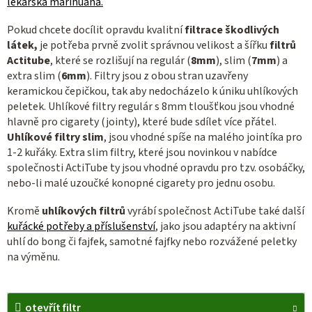
lékařská marihuana.
Pokud chcete docílit opravdu kvalitní
filtrace škodlivých
látek,
je potřeba prvně zvolit správnou velikost a šířku
filtrů
Actitube
, které se rozlišují na regulár (
8mm
), slim (
7mm
) a
extra slim (
6mm
). Filtry jsou z obou stran uzavřeny
keramickou čepičkou, tak aby nedocházelo k úniku uhlíkových
peletek. Uhlíkové filtry regulár s 8mm tloušťkou jsou vhodné
hlavně pro cigarety (jointy), které bude sdílet více přátel.
Uhlíkové filtry slim
, jsou vhodné spíše na malého jointíka pro
1-2 kuřáky. Extra slim filtry, které jsou novinkou v nabídce
společnosti ActiTube ty jsou vhodné opravdu pro tzv. osobáčky,
nebo-li malé uzoučké konopné cigarety pro jednu osobu.
Kromě
uhlíkových filtrů
vyrábí společnost ActiTube také další
kuřácké potřeby a příslušenství
, jako jsou adaptéry na aktivní
uhlí do bong či fajfek, samotné fajfky nebo rozvážené peletky
na výměnu.
otevřít filtr