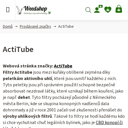
Přejít
na
Hledat
NÁ
obsah
KO
Domů
Prodávané značky
ActiTube
ActiTube
Webová stránka značky:
ActiTube
Filtry Actitube
jsou mezi kuřáky oblíbené zejména díky
peletkám aktivního uhlí
, které jsou uvnitř každého z nich.
Tyto peletky jsou při správném použití schopné bezpečně
absorbovat nezdravé látky, které vznikají během kouření, jako
je např.
dehet
. Tyto filtry pocházejí původně z Německého
města Berlin, kde se skupina konopných nadšenců dala
dohromady a již v roce 2001 začali své zkušenosti přenášet do
výroby uhlíkových filtrů
. Takové to filtry se hodí každému kdo
si chce vychutnat chuť legálních bylinek, jako je
CBD konopí či