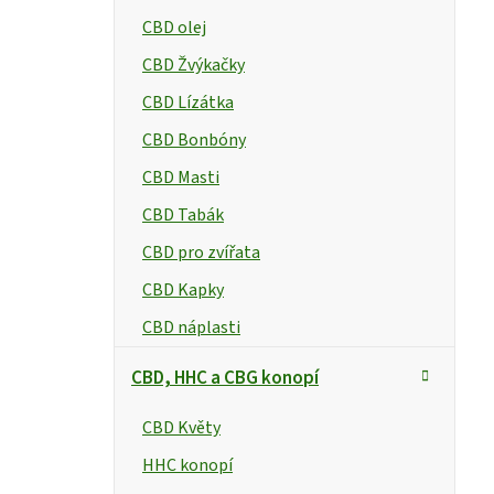
CBD olej
CBD Žvýkačky
CBD Lízátka
CBD Bonbóny
CBD Masti
CBD Tabák
CBD pro zvířata
CBD Kapky
CBD náplasti
CBD, HHC a CBG konopí
CBD Květy
HHC konopí