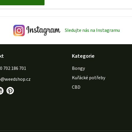
Sledujte nás na Instagramu
kt
Kategorie
702 186 701
Bongy
Kuřácké potřeby
o
@
weedshop.cz
CBD