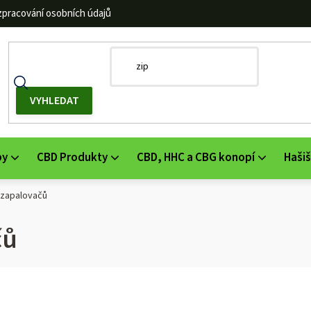
zpracování osobních údajů
by
CBD Produkty
CBD, HHC a CBG konopí
Hašiš
 zapalovačů
čů