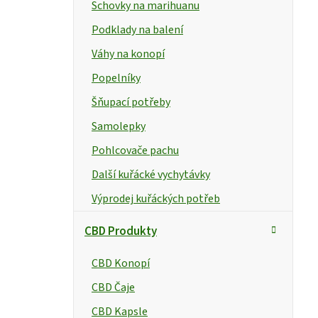
e
Schovky na marihuanu
l
Podklady na balení
Váhy na konopí
Popelníky
Šňupací potřeby
Samolepky
Pohlcovače pachu
Další kuřácké vychytávky
Výprodej kuřáckých potřeb
CBD Produkty
CBD Konopí
CBD Čaje
CBD Kapsle