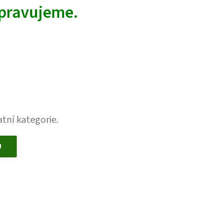
ipravujeme.
tní kategorie.
U