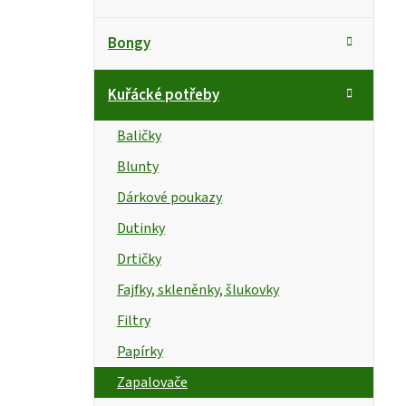
a
o
t
s
Bongy
e
g
t
Kuřácké potřeby
o
r
r
Baličky
i
a
Blunty
e
n
Dárkové poukazy
n
Dutinky
Drtičky
í
Fajfky, skleněnky, šlukovky
p
Filtry
a
Papírky
n
Zapalovače