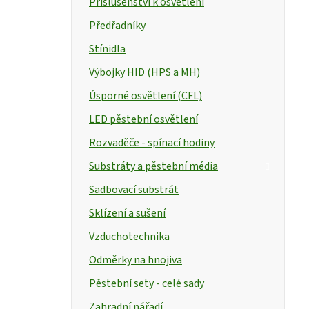
Příslušenství k osvětlení
Předřadníky
Stínidla
Výbojky HID (HPS a MH)
Úsporné osvětlení (CFL)
LED pěstební osvětlení
Rozvaděče - spínací hodiny
Substráty a pěstební média
Sadbovací substrát
Sklízení a sušení
Vzduchotechnika
Odměrky na hnojiva
Pěstební sety - celé sady
Zahradní nářadí