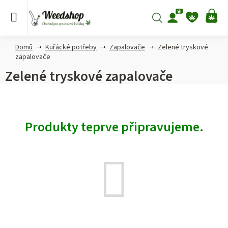
Přejít
na
Hledat
NÁ
obsah
KO
Domů
Kuřácké potřeby
Zapalovače
Zelené tryskové
zapalovače
Zelené tryskové zapalovače
Produkty teprve připravujeme.