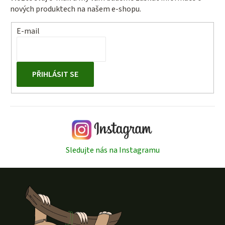
nových produktech na našem e-shopu.
E-mail
PŘIHLÁSIT SE
Sledujte nás na Instagramu
Z
á
p
a