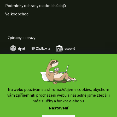
Podmínky ochrany osobních údajů
Velkoobchod
Způsoby dopravy:
Způsoby platby:
Na webu používáme a shromažďujeme cookies, abychom
vám zpříjemnili procházení webu a následně jsme zlepšili
naše služby a funkce e-shopu.
Nastavení
Copyright 2026
www.weedshop.cz
. Všechna práva
vyhrazena.
Upravit nastavení cookies