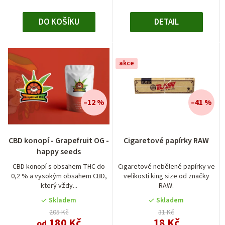
DO KOŠÍKU
DETAIL
akce
–12 %
–41 %
Průměrné
CBD konopí - Grapefruit OG -
Cigaretové papírky RAW
hodnocení
happy seeds
produktu
je
CBD konopí s obsahem THC do
Cigaretové nebělené papírky ve
0,2 % a vysokým obsahem CBD,
velikosti king size od značky
5,0
který vždy...
RAW.
z
5
Skladem
Skladem
hvězdiček.
205 Kč
31 Kč
180 Kč
18 Kč
od