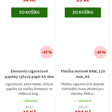
DO KOŠÍKU
DO KOŠÍKU
–37 %
–20 %
Elements cigaretové
Plnička dutinek RAW, 110
papírky rýžový papír KS slim
mm, KS
Cigaretové, extra tenké, rýžové
Plnička cigaretových dutinek
papírky od značky Elements ve
kónického tvaru vhodná pro
velikosti king...
všechny RAW a...
Skladem
Skladem
24 Kč
262 Kč