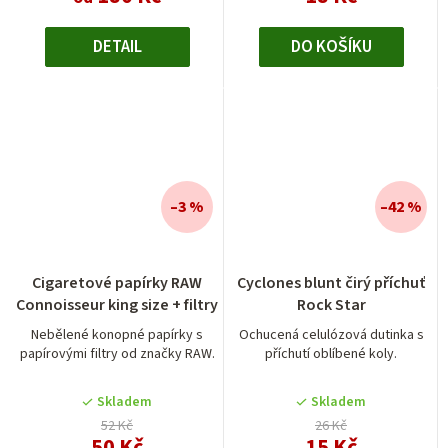
DETAIL
DO KOŠÍKU
–3 %
–42 %
Průměrné
Cigaretové papírky RAW
Cyclones blunt čirý příchuť
hodnocení
Connoisseur king size + filtry
Rock Star
produktu
je
Nebělené konopné papírky s
Ochucená celulózová dutinka s
papírovými filtry od značky RAW.
příchutí oblíbené koly.
5,0
z
5
Skladem
Skladem
hvězdiček.
52 Kč
26 Kč
50 Kč
15 Kč