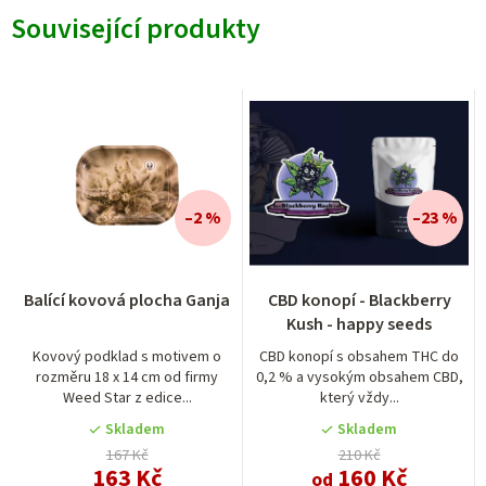
Související produkty
–2 %
–23 %
Balící kovová plocha Ganja
CBD konopí - Blackberry
Kush - happy seeds
Kovový podklad s motivem o
CBD konopí s obsahem THC do
rozměru 18 x 14 cm od firmy
0,2 % a vysokým obsahem CBD,
Weed Star z edice...
který vždy...
Skladem
Skladem
167 Kč
210 Kč
163 Kč
160 Kč
od