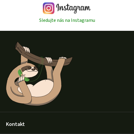
Sledujte nás na Instagramu
Z
á
p
a
t
í
Kontakt