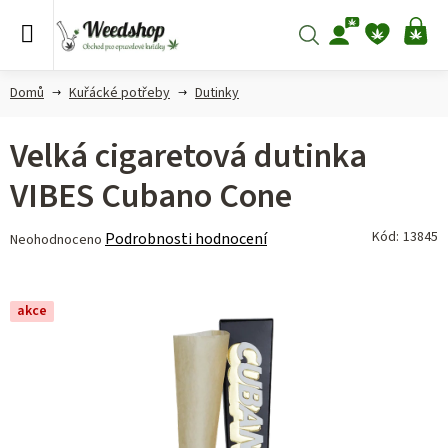
Přejít
na
Hledat
NÁ
obsah
KO
Domů
Kuřácké potřeby
Dutinky
Velká cigaretová dutinka
VIBES Cubano Cone
Průměrné
Kód:
13845
Podrobnosti hodnocení
Neohodnoceno
hodnocení
produktu
je
akce
0,0
z 5
hvězdiček.