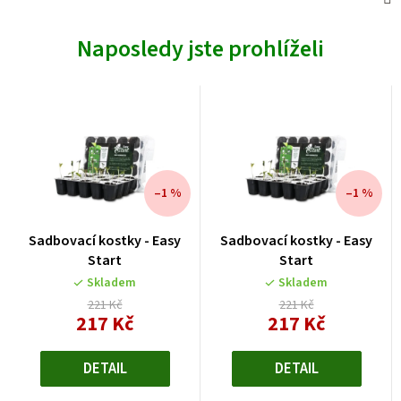
Naposledy jste prohlíželi
–1 %
–1 %
Sadbovací kostky - Easy
Sadbovací kostky - Easy
Start
Start
Skladem
Skladem
221 Kč
221 Kč
217 Kč
217 Kč
Měrná
Měrná
cena:
cena:
DETAIL
DETAIL