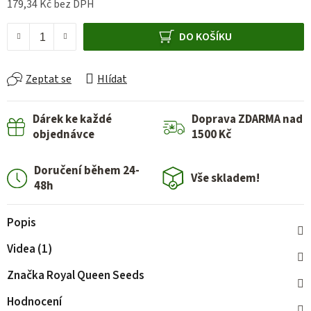
179,34 Kč bez DPH
Měrná cena:
DO KOŠÍKU
Zeptat se
Hlídat
Dárek ke každé
Doprava ZDARMA nad
objednávce
1500 Kč
Doručení během 24-
Vše skladem!
48h
Popis
Videa (1)
Značka
Royal Queen Seeds
Hodnocení