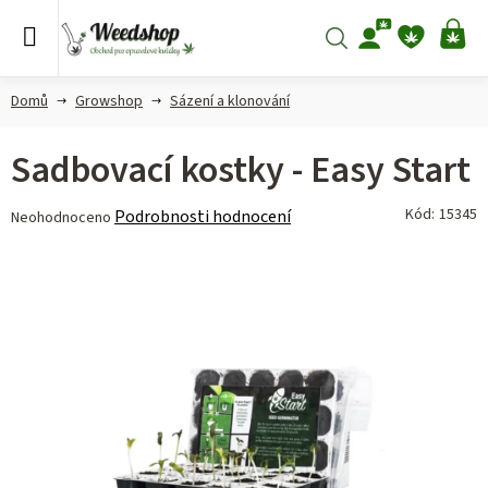
Přejít
na
Hledat
NÁ
obsah
KO
Domů
Growshop
Sázení a klonování
Sadbovací kostky - Easy Start
Průměrné
Kód:
15345
Podrobnosti hodnocení
Neohodnoceno
hodnocení
produktu
je
0,0
z 5
hvězdiček.