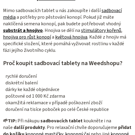
v
k
Mimo sadbovacích tablet u nás zakoupíte i další
sadbovací
y
média
a potřeby pro pěstování konopí. Pokud již máte
v
naklíčená semena konopí, pak budete potřebovat vhodný
ý
substrát a hnojivo
. Hnojiva se dělí na
stimulátory kořenů
,
p
hnojiva pro růst konopí
a
květová hnojiva
. Každé z hnojiv má
specifické složení, které pomáhá vyživovat rostlinu v každé
i
fázi jejího životního cyklu.
s
u
Proč koupit sadbovací tablety na Weedshopu?
rychlé doručení
diskrétní balení
dárky ke každé objednávce
poštovné od 1 000 Kč zdarma
okamžitá reklamace v případě poškození zboží
doručení na tisíce poboček po celé České republice
🌱
TIP:
Při nákupu
sadbovacích tablet
koukněte i na
naše
další produkty
. Pro relaxační chvíle doporučujeme
přidat
do košíku
konopné mastičky
,
konopný čaj
nebo jiné
konopné