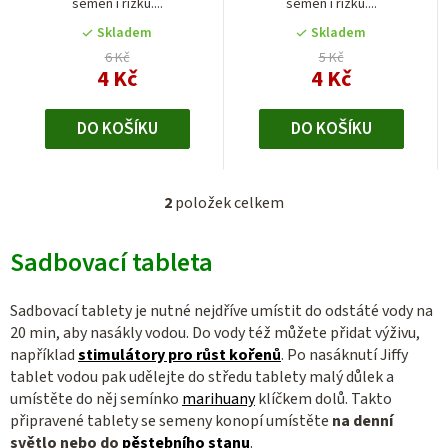
semen i řízků....
semen i řízků....
z
k
5
Skladem
Skladem
t
hvězdiček.
6 Kč
5 Kč
4 Kč
4 Kč
ů
DO KOŠÍKU
DO KOŠÍKU
2
položek celkem
O
v
Sadbovací tableta
l
á
d
Sadbovací tablety je nutné nejdříve umístit do odstáté vody na
a
20 min, aby nasákly vodou. Do vody též můžete přidat výživu,
c
například
stimulátory pro růst kořenů
. Po nasáknutí Jiffy
tablet vodou pak udělejte do středu tablety malý důlek a
í
umístěte do něj semínko
marihuany
klíčkem dolů. Takto
p
připravené tablety se semeny konopí umístěte
na denní
r
světlo
nebo do
pěstebního stanu
.