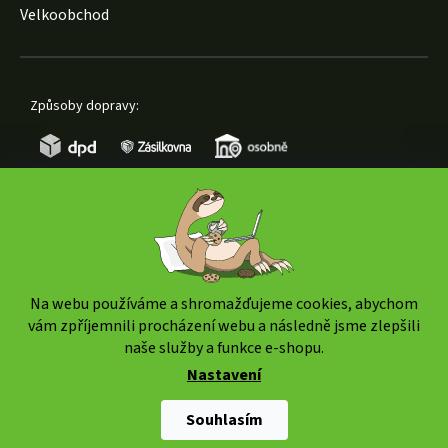
Velkoobchod
Způsoby dopravy:
Způsoby platby:
Na webu používáme a shromažďujeme cookies, abychom
vám zpříjemnili procházení webu a následně jsme zlepšili
naše služby a funkce e-shopu.
Nastavení
Copyright 2026
www.weedshop.cz
. Všechna práva
vyhrazena.
Upravit nastavení cookies
Souhlasím