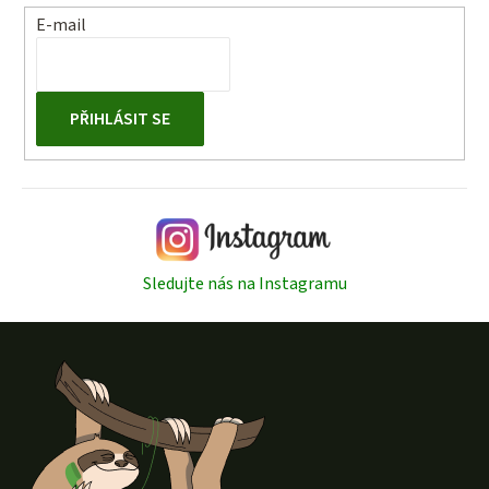
E-mail
PŘIHLÁSIT SE
Sledujte nás na Instagramu
Z
á
p
a
t