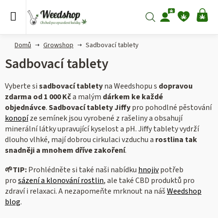
Přejít
na
Hledat
NÁ
obsah
KO
Domů
Growshop
Sadbovací tablety
Sadbovací tablety
Vyberte si
sadbovací tablety
na Weedshopu s
dopravou
zdarma od 1 000 Kč
a malým
dárkem ke každé
objednávce
.
Sadbovací tablety Jiffy
pro pohodlné pěstování
konopí
ze semínek jsou vyrobené z rašeliny a obsahují
minerální látky upravující kyselost a pH. Jiffy tablety vydrží
dlouho vlhké, mají dobrou cirkulaci vzduchu a
rostlina tak
snadněji a mnohem dříve zakoření
.
🌱
TIP:
Prohlédněte si také naši nabídku
hnojiv
potřeb
pro
sázení a klonování rostlin
, ale také CBD produktů pro
zdraví i relaxaci.
A nezapomeňte mrknout na náš
Weedshop
blog
.