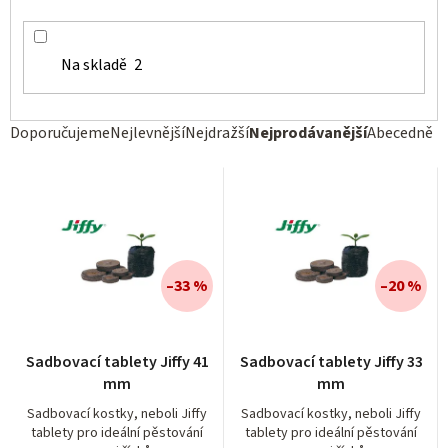
Na skladě
2
Ř
Doporučujeme
Nejlevnější
Nejdražší
Nejprodávanější
Abecedně
a
z
e
n
í
–33 %
–20 %
p
r
Průměrné
Sadbovací tablety Jiffy 41
Sadbovací tablety Jiffy 33
hodnocení
o
mm
mm
produktu
d
je
Sadbovací kostky, neboli Jiffy
Sadbovací kostky, neboli Jiffy
tablety pro ideální pěstování
tablety pro ideální pěstování
5,0
u