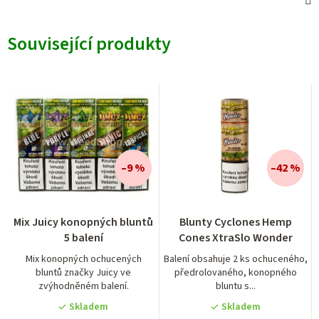
Související produkty
–9 %
–42 %
Průměrné
Průměrné
Mix Juicy konopných bluntů
Blunty Cyclones Hemp
hodnocení
hodnocení
5 balení
Cones XtraSlo Wonder
produktu
produktu
je
je
Mix konopných ochucených
Balení obsahuje 2 ks ochuceného,
bluntů značky Juicy ve
předrolovaného, konopného
5,0
5,0
zvýhodněném balení.
bluntu s...
z
z
5
5
Skladem
Skladem