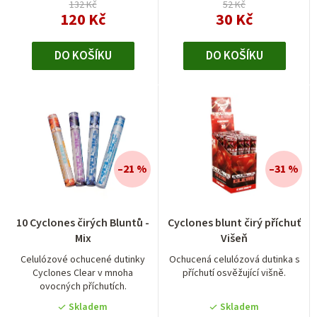
hvězdiček.
hvězdiček.
132 Kč
52 Kč
120 Kč
30 Kč
DO KOŠÍKU
DO KOŠÍKU
–21 %
–31 %
10 Cyclones čirých Bluntů -
Cyclones blunt čirý příchuť
Mix
Višeň
Celulózové ochucené dutinky
Ochucená celulózová dutinka s
Cyclones Clear v mnoha
příchutí osvěžující višně.
ovocných příchutích.
Skladem
Skladem