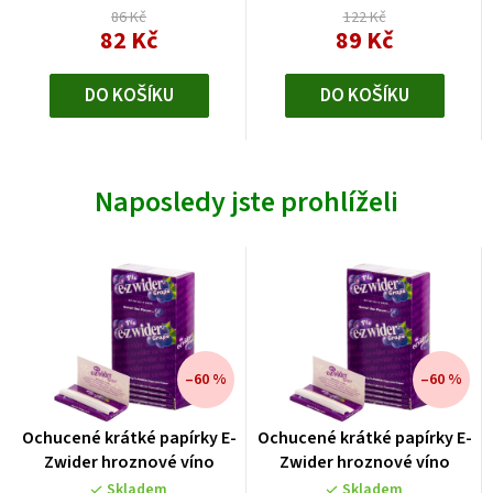
hvězdiček.
86 Kč
122 Kč
82 Kč
89 Kč
DO KOŠÍKU
DO KOŠÍKU
Naposledy jste prohlíželi
–60 %
–60 %
Ochucené krátké papírky E-
Ochucené krátké papírky E-
Zwider hroznové víno
Zwider hroznové víno
Skladem
Skladem