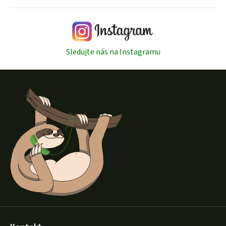
Sledujte nás na Instagramu
Z
á
p
a
t
í