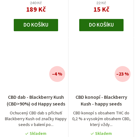
240 Kč
22 Kč
189 Kč
15 Kč
DO KOŠÍKU
DO KOŠÍKU
–4 %
–23 %
Průměrné
CBD dab - Blackberry Kush
CBD konopí - Blackberry
hodnocení
(CBD>90%) od Happy seeds
Kush - happy seeds
produktu
je
Ochucený CBD dab s příchutí
CBD konopí s obsahem THC do
Blackberry Kush od značky Happy
0,2 % a vysokým obsahem CBD,
4,0
seeds v balení po...
který vždy...
z
5
Skladem
Skladem