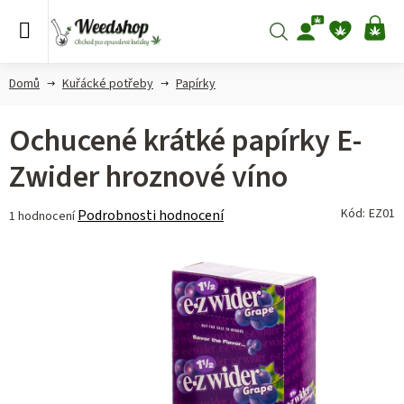
Přejít
na
Hledat
NÁ
obsah
KO
Domů
Kuřácké potřeby
Papírky
Ochucené krátké papírky E-
Zwider hroznové víno
Průměrné
Kód:
EZ01
Podrobnosti hodnocení
1 hodnocení
hodnocení
produktu
je
1,0
z 5
hvězdiček.