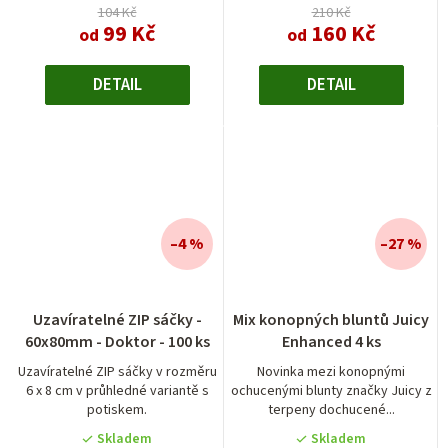
hvězdiček.
104 Kč
210 Kč
99 Kč
160 Kč
od
od
DETAIL
DETAIL
–4 %
–27 %
Průměrné
Uzavíratelné ZIP sáčky -
Mix konopných bluntů Juicy
hodnocení
60x80mm - Doktor - 100 ks
Enhanced 4 ks
produktu
je
Uzavíratelné ZIP sáčky v rozměru
Novinka mezi konopnými
6 x 8 cm v průhledné variantě s
ochucenými blunty značky Juicy z
5,0
potiskem.
terpeny dochucené...
z
5
Skladem
Skladem