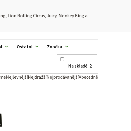
ing,
Lion Rolling Circus, Juicy, Monkey King
a
l
Ostatní
Značka
Na skladě
2
eme
Nejlevnější
Nejdražší
Nejprodávanější
Abecedně