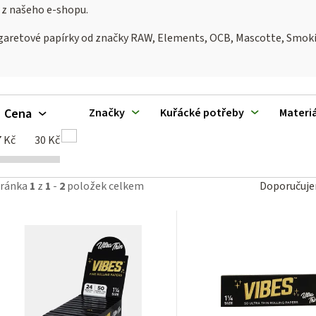
 z našeho e-shopu.
igaretové papírky od značky RAW, Elements, OCB, Mascotte, Smok
V
Cena
Značky
Kuřácké potřeby
Materiá
ý
7
Kč
30
Kč
p
Ř
tránka
1
z
1
-
2
položek celkem
Doporučuj
a
z
p
e
n
o