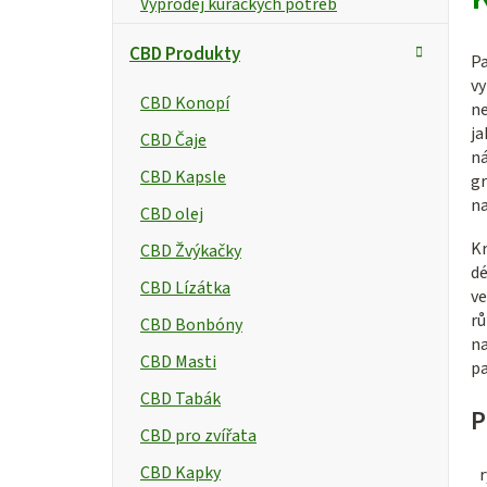
Výprodej kuřáckých potřeb
CBD Produkty
Pa
vy
CBD Konopí
ne
ja
CBD Čaje
ná
CBD Kapsle
gr
na
CBD olej
Kr
CBD Žvýkačky
dé
CBD Lízátka
ve
rů
CBD Bonbóny
na
CBD Masti
pa
CBD Tabák
P
CBD pro zvířata
CBD Kapky
r