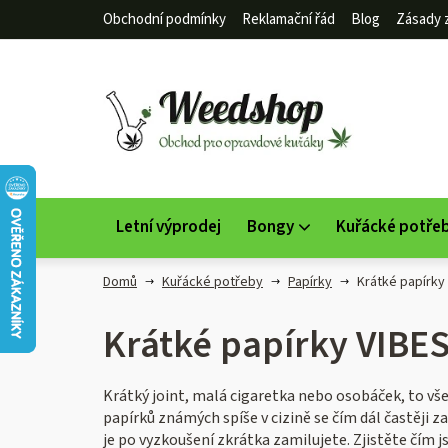
Přejít
Obchodní podmínky
Reklamační řád
Blog
Zásady 
na
obsah
Letní výprodej
Bongy
Kuřácké potře
Domů
Kuřácké potřeby
Papírky
Krátké papírky
Krátké papírky VIBE
Krátký joint, malá cigaretka nebo osobáček, to vše 
papírků známých spíše v cizině se čím dál častěji z
je po vyzkoušení zkrátka zamilujete. Zjistěte čím j