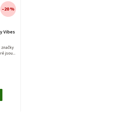
–20 %
y Vibes
y značky
é jsou...