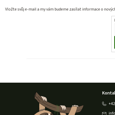
Vložte svůj e-mail a my vám budeme zasílat informace o nový
Z
Konta
á
p
inf