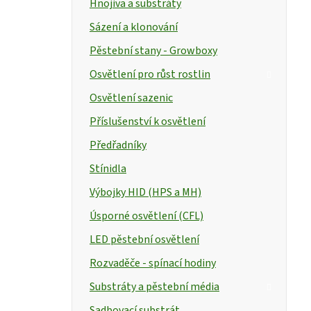
Hnojiva a substráty
Sázení a klonování
Pěstební stany - Growboxy
Osvětlení pro růst rostlin
Osvětlení sazenic
Příslušenství k osvětlení
Předřadníky
Stínidla
Výbojky HID (HPS a MH)
Úsporné osvětlení (CFL)
LED pěstební osvětlení
Rozvaděče - spínací hodiny
Substráty a pěstební média
Sadbovací substrát