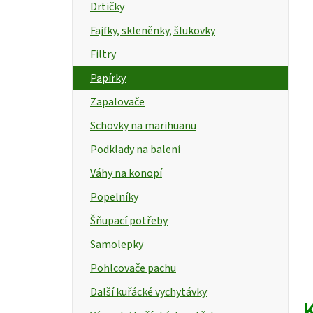
Drtičky
í
Fajfky, skleněnky, šlukovky
p
Filtry
a
Papírky
n
t
Zapalovače
e
Schovky na marihuanu
l
Podklady na balení
Váhy na konopí
Popelníky
Šňupací potřeby
Samolepky
Pohlcovače pachu
Další kuřácké vychytávky
K