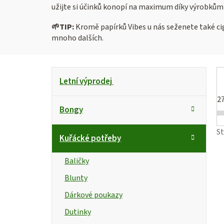
užijte si účinků konopí na maximum díky výrobkům
🌱
TIP:
Kromě papírků Vibes u nás seženete také c
mnoho dalších.
P
K
Přeskočit
Letní výprodej
kategorie
a
o
t
2
s
Bongy
e
g
t
i
S
Kuřácké potřeby
o
r
s
r
Baličky
i
a
Blunty
e
n
r
Dárkové poukazy
n
Dutinky