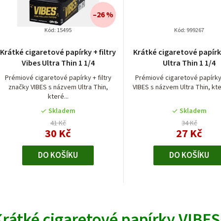
í
d
–26 %
p
u
Kód:
15495
Kód:
999267
r
k
Krátké cigaretové papírky + filtry
Krátké cigaretové papírk
Vibes Ultra Thin 1 1/4
Ultra Thin 1 1/4
o
Prémiové cigaretové papírky + filtry
Prémiové cigaretové papírk
d
ů
značky VIBES s názvem Ultra Thin,
VIBES s názvem Ultra Thin, kter
které...
u
Skladem
Skladem
k
41 Kč
34 Kč
30 Kč
27 Kč
t
DO KOŠÍKU
DO KOŠÍKU
ů
O
v
rátké cigaretové papírky VIBES