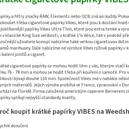
l
á
pírky a filtry značky RAW, Elements nebo OCB zná asi každý. Poku
d
zkoušet třeba cigaretové papírky Vibes, které jsou k dostání hned 
a
joblíbenější papírky Vibes Ultra Thin, které jsou extra tenké a vy
c
k v klasické King Size velikosti, v krátké
1¼ délce, tak v podobě pře
ročnější uživatele konopí nabízíme také velkou cigaretovou dutin
í
amů marihuany. Dále nabízíme od výrobce Vibes rýžové papírky v krá
p
 balení jointů a cigaret.
r
átké cigaretové papírky se mohou hodit těm z vás, kterým stačí kra
v
lku 76 - 78 mm a mohou se hodit třeba při kouření o samotě. Pro va
k
likosti bývají dlouhé 110 mm. Společnost Vibes má v nabídce někol
y
zných materiálů. Jejich výroba probíhá ve Francii, zpracování v Do
v
chází na Floridě. Firma založená americkým raperem Bernerem si z
pírky splňují
nejvyšší standardy kvality.
ý
p
roč koupit krátké papírky VIBES na Weeds
i
s
ychlé doručení