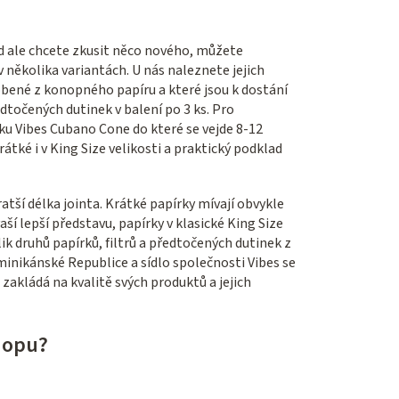
d ale chcete zkusit něco nového, můžete
v několika variantách. U nás naleznete jejich
robené z konopného papíru a které jsou k dostání
dtočených dutinek v balení po 3 ks. Pro
ku Vibes Cubano Cone do které se vejde 8-12
tké i v King Size velikosti a praktický podklad
tší délka jointa. Krátké papírky mívají obvykle
ší lepší představu, papírky v klasické King Size
ik druhů papírků, filtrů a předtočených dutinek z
minikánské Republice a sídlo společnosti Vibes se
akládá na kvalitě svých produktů a jejich
hopu?