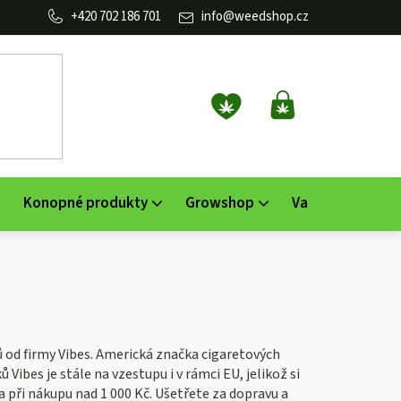
702 186 701
info
@
weedshop.cz
NÁKUPNÍ
KOŠÍK
Konopné produkty
Growshop
Vaporizéry
K
ků od firmy Vibes. Americká značka cigaretových
Vibes je stále na vzestupu i v rámci EU, jelikož si
a při nákupu nad 1 000 Kč. Ušetřete za dopravu a