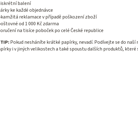
u
iskrétní balení
dárky ke každé objednávce
okamžitá reklamace v případě poškození zboží
poštovné od 1 000 Kč zdarma
oručení na tisíce poboček po celé České republice

TIP:
Pokud nesháníte krátké papírky, nevadí. Podívejte se do naší
pírky i v jiných velikostech a také spoustu dalších produktů, kter