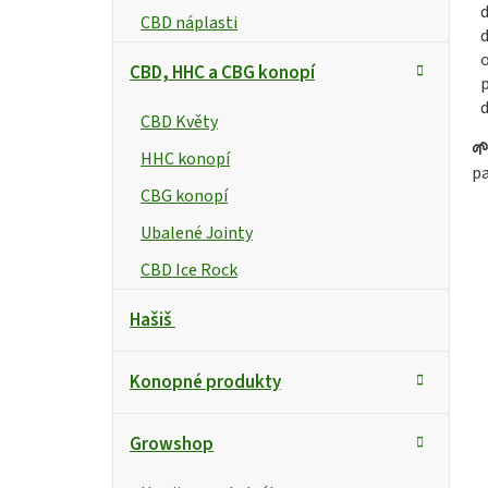
d
CBD náplasti
CBD, HHC a CBG konopí
d
CBD Květy

HHC konopí
pa
CBG konopí
Ubalené Jointy
CBD Ice Rock
Hašiš
Konopné produkty
Growshop