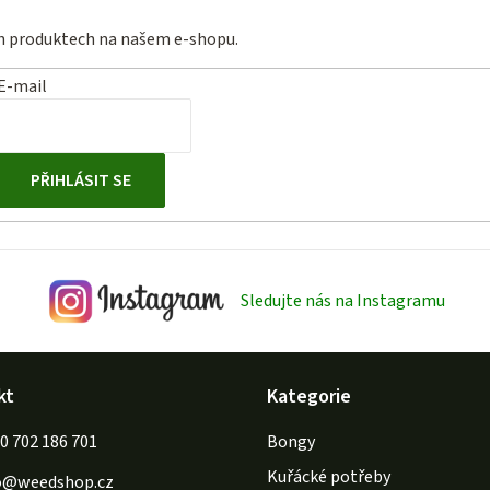
ch produktech na našem e-shopu.
E-mail
PŘIHLÁSIT SE
Sledujte nás na Instagramu
kt
Kategorie
702 186 701
Bongy
Kuřácké potřeby
o
@
weedshop.cz