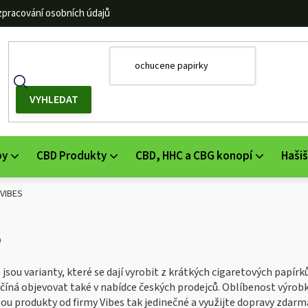
zpracování osobních údajů
by
CBD Produkty
CBD, HHC a CBG konopí
Hašiš
 VIBES
S
jsou varianty, které se dají vyrobit z krátkých cigaretových papír
ačíná objevovat také v nabídce českých prodejců. Oblíbenost výrobků 
sou produkty od firmy Vibes tak jedinečné a využijte dopravy zdarm