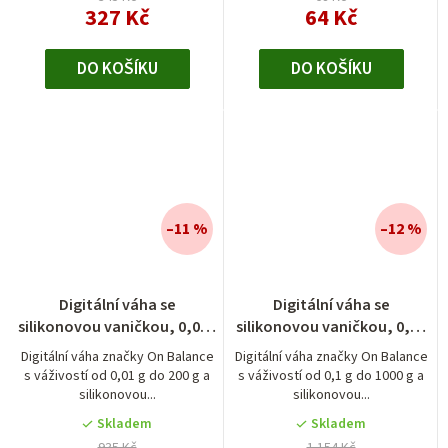
327 Kč
64 Kč
DO KOŠÍKU
DO KOŠÍKU
–11 %
–12 %
Digitální váha se
Digitální váha se
silikonovou vaničkou, 0,01 -
silikonovou vaničkou, 0,1 -
200 g
1000 g
Digitální váha značky On Balance
Digitální váha značky On Balance
s váživostí od 0,01 g do 200 g a
s váživostí od 0,1 g do 1000 g a
silikonovou...
silikonovou...
Skladem
Skladem