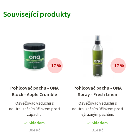
Související produkty
–17 %
–17 %
Průměrné
Pohlcovač pachu - ONA
Pohlcovač pachu - ONA
hodnocení
Block - Apple Crumble
Spray - Fresh Linen
produktu
je
Osvěžovač vzduchu s
Osvěžovač vzduchu s
neutralizačním účinkem proti
neutralizačním účinkem proti
5,0
zápachu.
výrazným pachům.
z
5
Skladem
Skladem
hvězdiček.
304 Kč
314 Kč