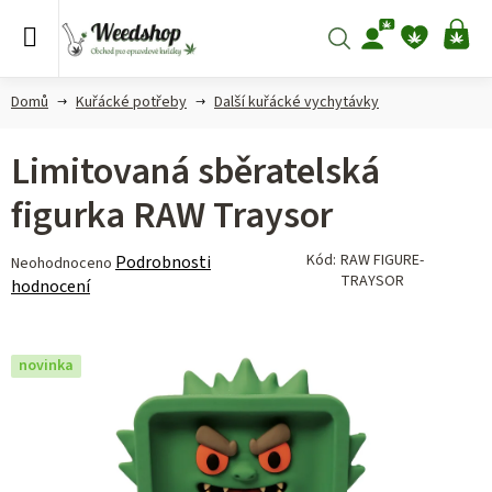
Přejít
na
Hledat
NÁ
obsah
KO
Domů
Kuřácké potřeby
Další kuřácké vychytávky
Limitovaná sběratelská
figurka RAW Traysor
Průměrné
Kód:
RAW FIGURE-
Podrobnosti
Neohodnoceno
TRAYSOR
hodnocení
hodnocení
produktu
je
0,0
novinka
z 5
hvězdiček.