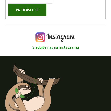
PŘIHLÁSIT SE
Sledujte nás na Instagramu
Z
á
p
a
t
í