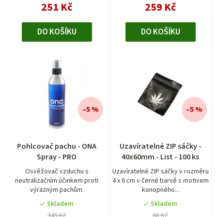
251 Kč
259 Kč
DO KOŠÍKU
DO KOŠÍKU
–5 %
–5 %
Pohlcovač pachu - ONA
Uzavíratelné ZIP sáčky -
Spray - PRO
40x60mm - List - 100 ks
Osvěžovač vzduchu s
Uzavíratelné ZIP sáčky v rozměru
neutralizačním účinkem proti
4 x 6 cm v černé barvě s motivem
výrazným pachům.
konopného...
Skladem
Skladem
345 Kč
68 Kč