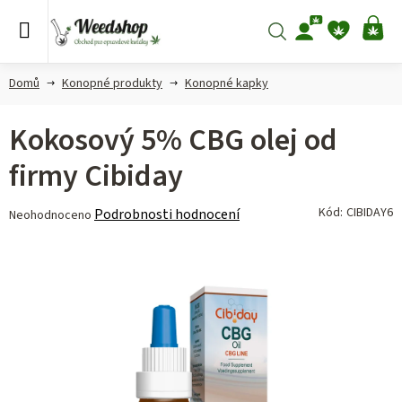
Přejít
na
Hledat
NÁ
obsah
KO
Domů
Konopné produkty
Konopné kapky
Kokosový 5% CBG olej od
firmy Cibiday
Průměrné
Kód:
CIBIDAY6
Podrobnosti hodnocení
Neohodnoceno
hodnocení
produktu
je
0,0
z 5
hvězdiček.