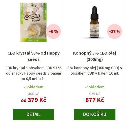
–6 %
–27 %
CBD krystal 93% od Happy
Konopný 3% CBD olej
seeds
(300mg)
CBD krystal s obsahem CBD 93 %
3% konopný olej (300 mg CBD) s
od značky Happy seeds v balení
obsahem CBD v balení 10 ml.
po 0,5 nebo 1...
Skladem
Skladem
400 Kč
935 Kč
379 Kč
677 Kč
od
DETAIL
DO KOŠÍKU