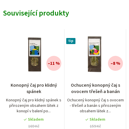
Související produkty
tip
–11 %
–8 %
Průměrné
Konopný čaj pro klidný
Ochucený konopný čaj s
hodnocení
spánek
ovocem třešeň a banán
produktu
je
Konopný čaj pro klidný spánek s
Ochucený konopný čaj s ovocem
přirozeným obsahem látek z
- třešeň a banán s přirozeným
5,0
konopí v balení po...
obsahem látek z...
z
5
Skladem
Skladem
hvězdiček.
169 Kč
159 Kč