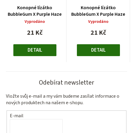
Konopné lízátko
Konopné lízátko
BubbleGum X Purple Haze
BubbleGum X Purple Haze
Vyprodáno
Vyprodáno
21 Kč
21 Kč
Měrná
Měrná
cena:
cena:
DETAIL
DETAIL
Odebírat newsletter
Vložte svůj e-mail a my vám budeme zasílat informace o
nových produktech na našem e-shopu.
E-mail