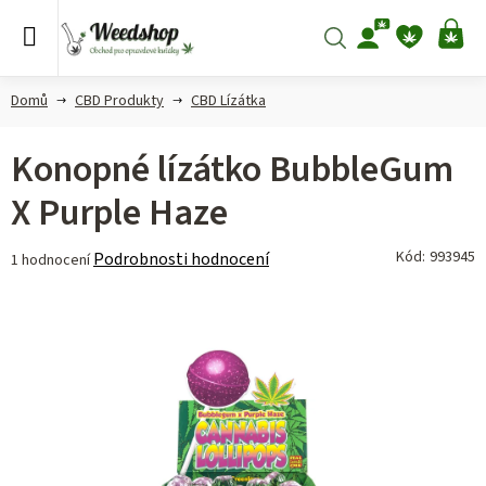
Přejít
na
Hledat
NÁ
obsah
KO
Domů
CBD Produkty
CBD Lízátka
Konopné lízátko BubbleGum
X Purple Haze
Průměrné
Kód:
993945
Podrobnosti hodnocení
1 hodnocení
hodnocení
produktu
je
5,0
z 5
hvězdiček.