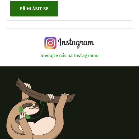
PŘIHLÁSIT SE
Sledujte nás na Instagramu
Z
á
p
a
t
í