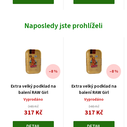
Naposledy jste prohlíželi
–8 %
–8 %
Extra velký podklad na
Extra velký podklad na
balení RAW Girl
balení RAW Girl
Vyprodáno
Vyprodáno
346 Kč
346 Kč
317 Kč
317 Kč
Měrná
Měrná
cena:
cena:
DETAIL
DETAIL