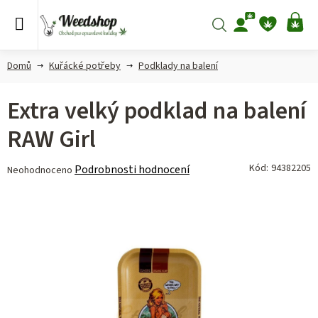
Přejít
na
Hledat
NÁ
obsah
KO
Domů
Kuřácké potřeby
Podklady na balení
Extra velký podklad na balení
RAW Girl
Průměrné
Kód:
94382205
Podrobnosti hodnocení
Neohodnoceno
hodnocení
produktu
je
0,0
z 5
hvězdiček.