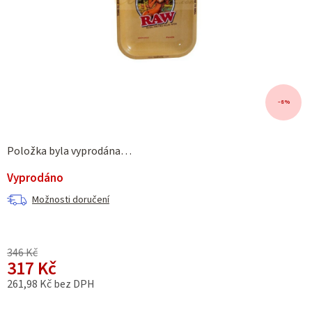
–8 %
Položka byla vyprodána…
Vyprodáno
Možnosti doručení
346 Kč
317 Kč
261,98 Kč bez DPH
Měrná cena: