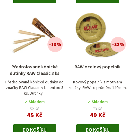
–13 %
–32 %
Předrolované kónické
RAW ocelový popelník
dutinky RAW Classic 3 ks
Předrolované kónické dutinky od
Kovový popelník s motivem
značky RAW Classic v balení po 3
značky 'RAW' o průměru 140 mm.
ks. Dutinky...
Skladem
Skladem
52 Kč
73 Kč
45 Kč
49 Kč
DO KOŠÍKU
DO KOŠÍKU