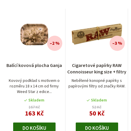
–2 %
–3 %
Průměrné
Balící kovová plocha Ganja
Cigaretové papírky RAW
hodnocení
Connoisseur king size + filtry
produktu
je
Kovový podklad s motivem o
Nebělené konopné papírky s
rozměru 18 x 14 cm od firmy
papírovými filtry od značky RAW.
5,0
Weed Star z edice...
z
5
Skladem
Skladem
hvězdiček.
167 Kč
52 Kč
163 Kč
50 Kč
DO KOŠÍKU
DO KOŠÍKU