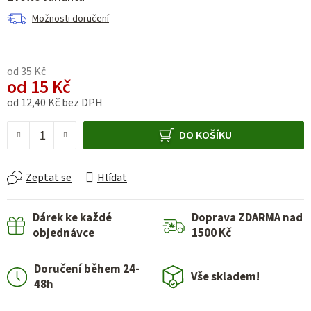
Možnosti doručení
od 35 Kč
od
15 Kč
od
12,40 Kč
bez DPH
Měrná cena:
DO KOŠÍKU
Zeptat se
Hlídat
Dárek ke každé
Doprava ZDARMA nad
objednávce
1500 Kč
Doručení během 24-
Vše skladem!
48h