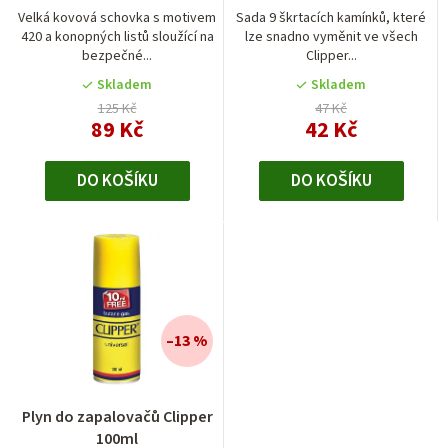
Velká kovová schovka s motivem
Sada 9 škrtacích kamínků, které
420 a konopných listů sloužící na
lze snadno vyměnit ve všech
bezpečné...
Clipper...
Skladem
Skladem
125 Kč
47 Kč
89 Kč
42 Kč
DO KOŠÍKU
DO KOŠÍKU
–13 %
Plyn do zapalovačů Clipper
100ml