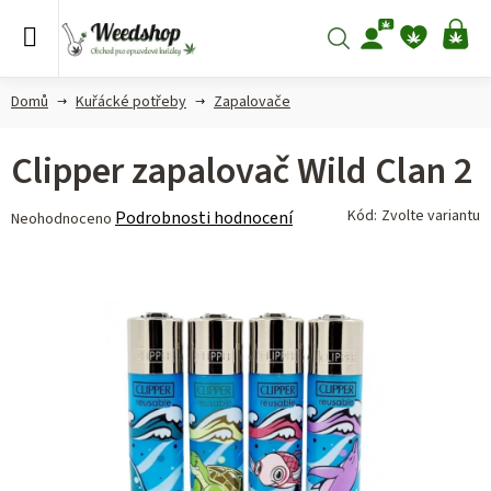
Přejít
na
Hledat
NÁ
obsah
KO
Domů
Kuřácké potřeby
Zapalovače
Clipper zapalovač Wild Clan 2
Průměrné
Kód:
Zvolte variantu
Podrobnosti hodnocení
Neohodnoceno
hodnocení
produktu
je
0,0
z 5
hvězdiček.