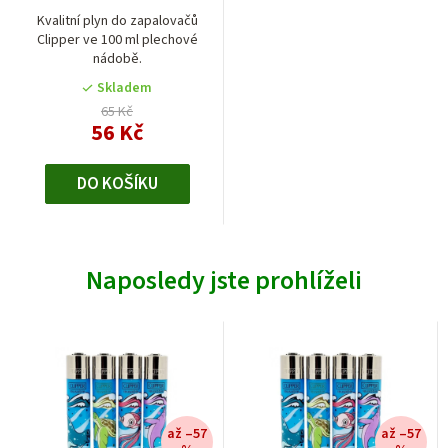
Kvalitní plyn do zapalovačů
Clipper ve 100 ml plechové
nádobě.
Skladem
65 Kč
56 Kč
DO KOŠÍKU
Naposledy jste prohlíželi
až –57
až –57