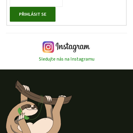
PŘIHLÁSIT SE
Sledujte nás na Instagramu
Z
á
p
a
t
í