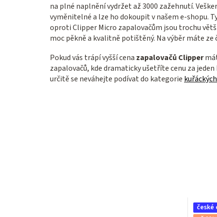
na plné naplnění vydržet až 3000 zažehnutí. Veške
vyměnitelné a lze ho dokoupit v našem e-shopu. Tyt
oproti Clipper Micro zapalovačům jsou trochu větš
moc pěkně a kvalitně potištěný. Na výběr máte ze 
Pokud vás trápí vyšší cena
zapalovačů Clipper
mát
zapalovačů, kde dramaticky ušetříte cenu za jeden k
určitě se neváhejte podívat do kategorie
kuřáckých
české 