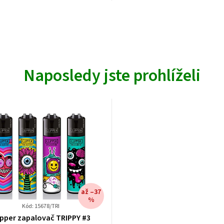
Naposledy jste prohlíželi
až –37
%
Kód: 15678/TRI
ipper zapalovač TRIPPY #3