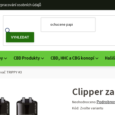
zpracování osobních údajů
by
CBD Produkty
CBD, HHC a CBG konopí
Hašiš
ovač TRIPPY #3
Clipper z
Průměrné
Podrobnos
Neohodnoceno
hodnocení
Kód:
Zvolte variantu
produktu