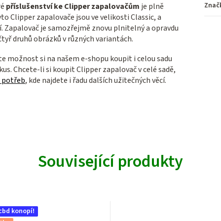
Znač
ré
příslušenství ke Clipper zapalovačům
je plně
o Clipper zapalovače jsou ve velikosti Classic, a
í. Zapalovač je samozřejmě znovu plnitelný a opravdu
čtyř druhů obrázků v různých variantách.
e možnost si na našem e-shopu koupit i celou sadu
us. Chcete-li si koupit Clipper zapalovač v celé sadě,
 potřeb
, kde najdete i řadu dalších užitečných věcí.
Související produkty
cbd konopí!