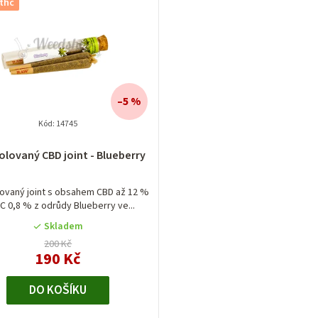
thc
–5 %
Kód:
14745
Průměrné
olovaný CBD joint - Blueberry
hodnocení
produktu
je
ovaný joint s obsahem CBD až 12 %
C 0,8 % z odrůdy Blueberry ve...
5,0
z
Skladem
5
200 Kč
hvězdiček.
190 Kč
DO KOŠÍKU