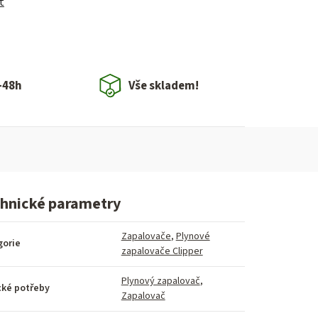
t
-48h
Vše skladem!
hnické parametry
Zapalovače
,
Plynové
gorie
zapalovače Clipper
Plynový zapalovač
,
cké potřeby
Zapalovač