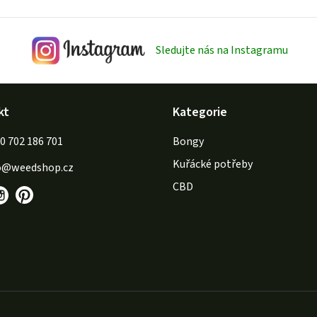
Sledujte nás na Instagramu
kt
Kategorie
702 186 701
Bongy
Kuřácké potřeby
o
@
weedshop.cz
CBD