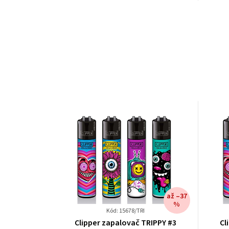
až –37
%
Kód: 15678/TRI
Clipper zapalovač TRIPPY #3
Cl