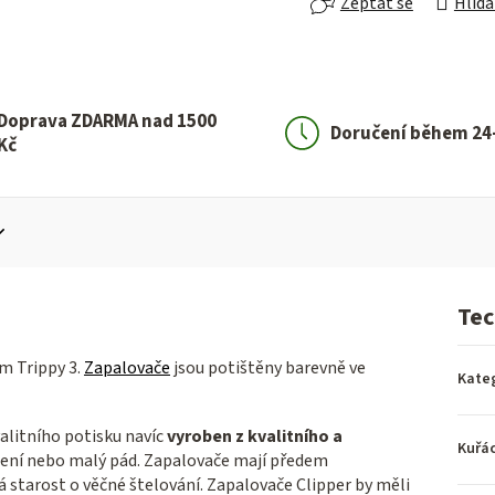
Zeptat se
Hlída
Doprava ZDARMA nad 1500
Doručení během 24
Kč
Tec
m Trippy 3.
Zapalovače
jsou potištěny barevně ve
Kate
alitního potisku navíc
vyroben z kvalitního a
Kuřá
ázení nebo malý pád. Zapalovače mají předem
starost o věčné štelování. Zapalovače Clipper by měli