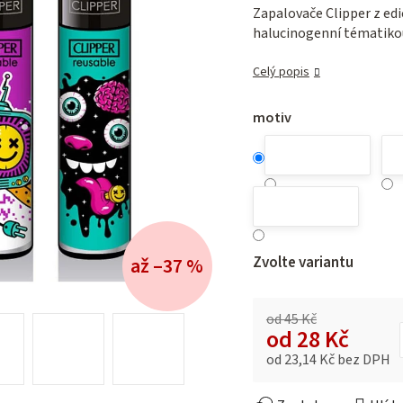
je
Zapalovače Clipper z edi
0,0
halucinogenní tématiko
z 5
hvězdiček.
Celý popis
motiv
Zvolte variantu
až –37 %
od 45 Kč
od
28 Kč
od
23,14 Kč
bez DPH
Měrná cena: