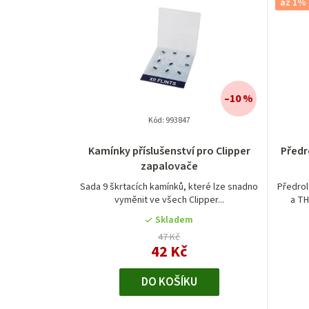
až 1% 
–10 %
Kód:
993847
Kamínky příslušenství pro Clipper
Předr
zapalovače
Sada 9 škrtacích kamínků, které lze snadno
Předrol
vyměnit ve všech Clipper...
a TH
Skladem
47 Kč
42 Kč
DO KOŠÍKU