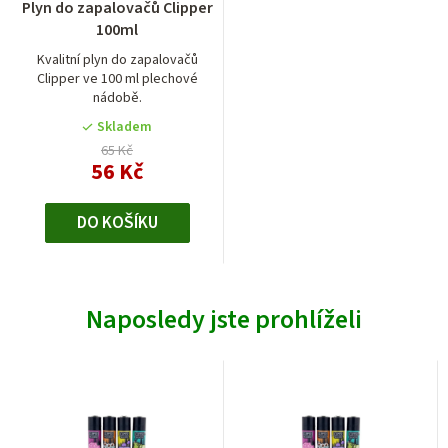
Plyn do zapalovačů Clipper
100ml
Kvalitní plyn do zapalovačů
Clipper ve 100 ml plechové
nádobě.
Skladem
65 Kč
56 Kč
DO KOŠÍKU
Naposledy jste prohlíželi