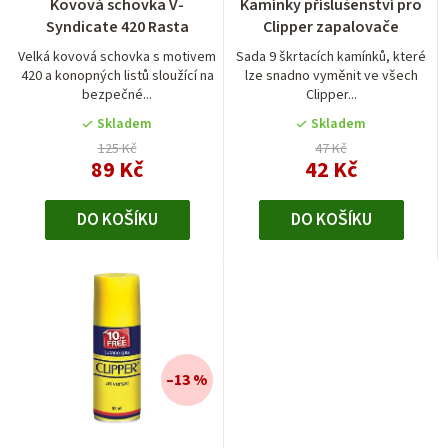
Kovová schovka V-
Kamínky příslušenství pro
Syndicate 420 Rasta
Clipper zapalovače
Velká kovová schovka s motivem
Sada 9 škrtacích kamínků, které
420 a konopných listů sloužící na
lze snadno vyměnit ve všech
bezpečné...
Clipper...
Skladem
Skladem
125 Kč
47 Kč
89 Kč
42 Kč
DO KOŠÍKU
DO KOŠÍKU
–13 %