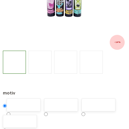
–14 %
motiv