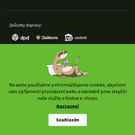
Způsoby dopravy:
Způsoby platby:
Na webu používáme a shromažďujeme cookies, abychom
vám zpříjemnili procházení webu a následně jsme zlepšili
naše služby a funkce e-shopu.
Nastavení
Copyright 2026
www.weedshop.cz
. Všechna práva
vyhrazena.
Upravit nastavení cookies
Souhlasím
Shoptet Premium
|
mime digital