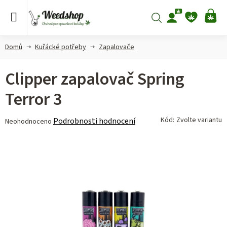
Přejít
na
Hledat
NÁ
obsah
KO
Domů
Kuřácké potřeby
Zapalovače
Clipper zapalovač Spring
Terror 3
Průměrné
Kód:
Zvolte variantu
Podrobnosti hodnocení
Neohodnoceno
hodnocení
produktu
je
0,0
z 5
hvězdiček.